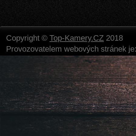
Copyright ©
Top-Kamery.CZ
2018
Provozovatelem webových stránek je:
724 111 234
Právnická osoba podnikající dle obc
Městský soud v Praze spisová značk
Sídlem: Zbraslavská 55/5a, Praha 5 -