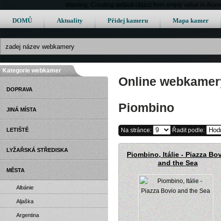
Warning: Creating default object from empty value in /h
DOMŮ
Aktuality
Přidej kameru
Mapa kamer
Kategorie webkamer
Online webkamery 
DOPRAVA
Piombino
JINÁ MÍSTA
LETIŠTĚ
Na stránce:
Řadit podle:
LYŽAŘSKÁ STŘEDISKA
Piombino, Itálie - Piazza Bo
and the Sea
MĚSTA
Albánie
Aljaška
Argentina