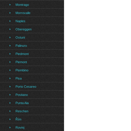
Montrago
Morrovalle
Naples
Obereggen
Ostuni
Palinuro
Piedmont
Piemont
Piombino
Pisa
Porto Cesareo
Positano
Punta Ala
Reschen
Řím
Rovinj