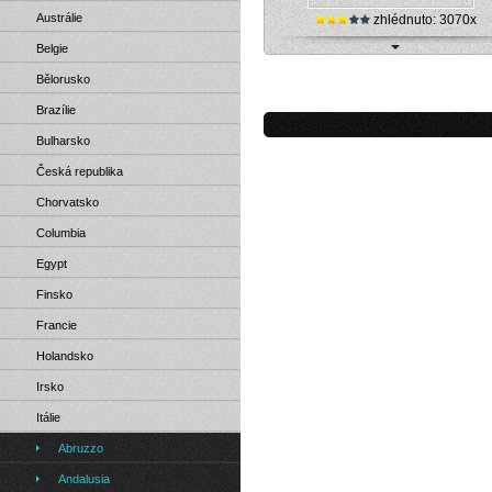
Austrálie
zhlédnuto: 3070x
Belgie
Online webkamera posyktne pohle
Bělorusko
město Piombino v Itálii
Brazílie
Bulharsko
Česká republika
Chorvatsko
Columbia
Egypt
Finsko
Francie
Holandsko
Irsko
Itálie
Abruzzo
Andalusia