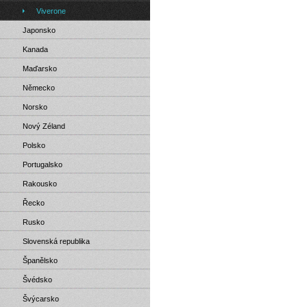
Viverone
Japonsko
Kanada
Maďarsko
Německo
Norsko
Nový Zéland
Polsko
Portugalsko
Rakousko
Řecko
Rusko
Slovenská republika
Španělsko
Švédsko
Švýcarsko