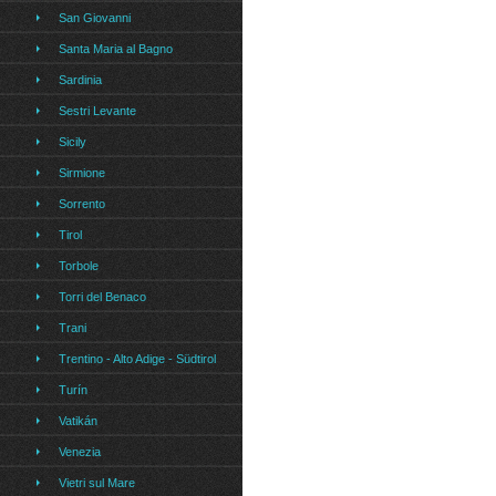
San Giovanni
Santa Maria al Bagno
Sardinia
Sestri Levante
Sicily
Sirmione
Sorrento
Tirol
Torbole
Torri del Benaco
Trani
Trentino - Alto Adige - Südtirol
Turín
Vatikán
Venezia
Vietri sul Mare