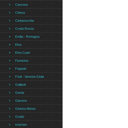
Cassone
Chiesa
Civitavecchia
Croda Rossa
Emilia - Romagna
Etna
Etna Cuad
Fiumicino
Foppolo
Friuli - Venezia Giulia
Gallipoli
Garda
Giaveno
Gioiosa Marea
Grado
Innichen