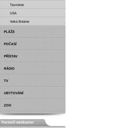
Tasmánie
USA
Velká Británie
PLÁŽE
POČASÍ
PŘÍSTAV
RÁDIO
TV
UBYTOVÁNÍ
ZOO
Partneři webkamer