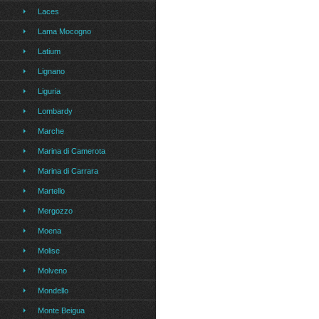
Laces
Lama Mocogno
Latium
Lignano
Liguria
Lombardy
Marche
Marina di Camerota
Marina di Carrara
Martello
Mergozzo
Moena
Molise
Molveno
Mondello
Monte Beigua