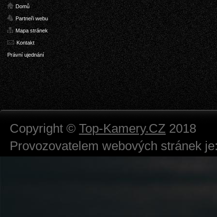
Domů
Partneři webu
Mapa stránek
Kontakt
Právní ujednání
Copyright ©
Top-Kamery.CZ
2018
Provozovatelem webových stránek je:
724 111 234
Právnická osoba podnikající dle obc
Městský soud v Praze spisová značk
Sídlem: Zbraslavská 55/5a, Praha 5 -