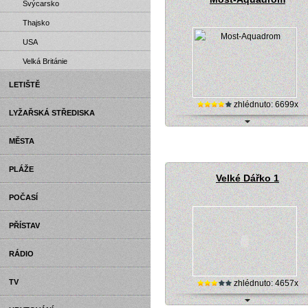
Švýcarsko
Thajsko
USA
Velká Británie
LETIŠTĚ
zhlédnuto: 6699x
LYŽAŘSKÁ STŘEDISKA
Internetová kamera - vodní park M
MĚSTA
PLÁŽE
Velké Dářko 1
POČASÍ
PŘÍSTAV
RÁDIO
TV
zhlédnuto: 4657x