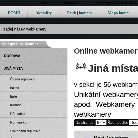
Warning: Creating default object from empty value in /h
DOMŮ
Aktuality
Přidej kameru
Mapa kamer
Kategorie webkamer
Online webkamery
DOPRAVA
Jiná míst
JINÁ MÍSTA
Česká republika
v sekci je 56 webkam
Island
Unikátní webkamery
Itálie
apod. Webkamery z 
Kanada
webkamery
Německo
Rumunsko
Na stránce:
Řadit podle:
Slovenská republika
Most-Aquadrom