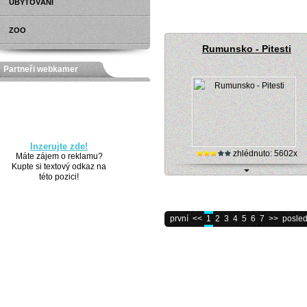
UBYTOVÁNÍ
Internetová kamera - rybník Velké D
ZOO
Rumunsko - Pitesti
Partneři webkamer
Inzerujte zde!
zhlédnuto: 5602x
Máte zájem o reklamu?
Kupte si textový odkaz na
této pozici!
Pitesti (Rumunsko) - online kame
první
<<
1
2
3
4
5
6
7
>>
posled