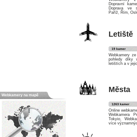
Dopravní kame
Doprava ve s
Paříž, Řím, Oslo
Letiště
19 kamer
Webkamery ze s
pohledy díky
letištích a v jej
Města
Webkamery na mapě
1263 kamer
Online webkame
Webkamera Pr
Tokyio, Webka
více významnýc