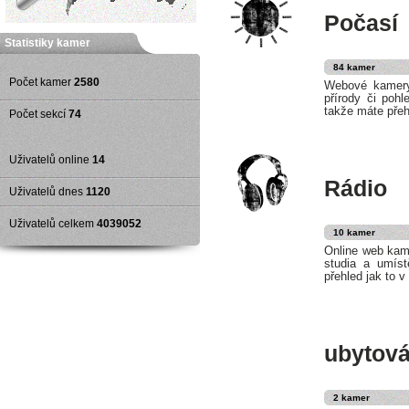
Počasí
Statistiky kamer
84 kamer
Počet kamer
2580
Webové kamery,
přírody či poh
takže máte přeh
Počet sekcí
74
Uživatelů online
14
Rádio
Uživatelů dnes
1120
Uživatelů celkem
4039052
10 kamer
Online web kam
studia a umís
přehled jak to 
ubytová
2 kamer