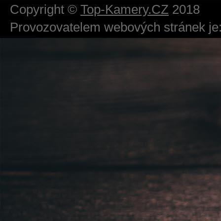
Copyright ©
Top-Kamery.CZ
2018
Provozovatelem webových stránek je:
724 111 234
Právnická osoba podnikající dle obc
Městský soud v Praze spisová značk
Sídlem: Zbraslavská 55/5a, Praha 5 -