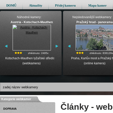
DOMŮ
Aktuality
Přidej kameru
Mapa kamer
Náhodné kamery:
Nejsledovanější webkamery:
Austria - Kotschach-Mauthen
Praha - Staroměstské náměstí
Pražský hrad - panorama
Zöblen
Zadov
zhlédnuto: 2495x
zhlédnuto: 80999x
zhlédnuto: 4179x
zhlédnuto: 836129x
zhlédnuto: 
av
Kotschach-Mauthen lyžařské středisko
Staroměstské náměstí - Praha, online
Zöblen - parkoviště (online kamera)
Praha, Karlův most a Pražský 
Live kamera - Zadov -
(webkamera)
kamera
(online kamera)
Kategorie webkamer
Články - we
DOPRAVA