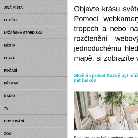
Objevte krásu svě
JINÁ MÍSTA
Pomocí webkamery
LETIŠTĚ
tropech a nebo na 
LYŽAŘSKÁ STŘEDISKA
rozčlenění webov
MĚSTA
jednoduchému hled
mapě, si zobrazíte 
PLÁŽE
POČASÍ
Skvělá zpráva! Každý byt mů
mít balkón
PŘÍSTAV
RÁDIO
TV
UBYTOVÁNÍ
ZOO