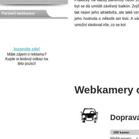
Prakticky na každý panelový nebo z
byt se dá umístit závěsný balkón. Zvý
tak nejen jeho atraktivita, ale také vz
Partneři webkamer
jeho hodnota o několik set tisíc. A v
umožní sledovat vše, co se kol
Inzerujte zde!
Máte zájem o reklamu?
Kupte si textový odkaz na
této pozici!
Webkamery o
Doprav
190 kamer
Webkamery z