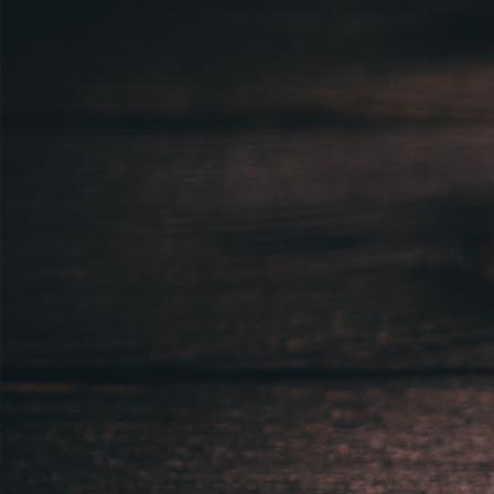
Sídlem: Zbraslavská 55/5a, Praha 5 -