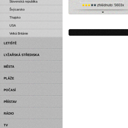
Slovenská republika
zhlédnuto: 5603x
Švýcarsko
Pitesti (Rumunsko) - online kame
Thajsko
USA
Velká Británie
LETIŠTĚ
LYŽAŘSKÁ STŘEDISKA
MĚSTA
PLÁŽE
POČASÍ
PŘÍSTAV
RÁDIO
TV