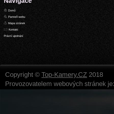
Navigace
Domů
Partneři webu
Mapa stránek
Kontakt
Právní ujednání
Copyright ©
Top-Kamery.CZ
2018
Provozovatelem webových stránek je:
724 111 234
Právnická osoba podnikající dle obc
Městský soud v Praze spisová značk