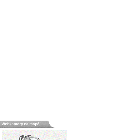
Webkamery na mapě