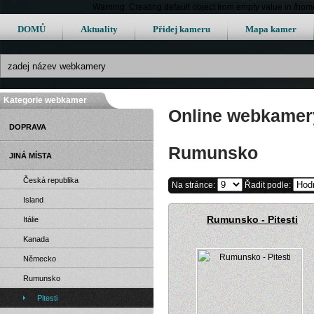
Warning: Creating default object from empty value in /h
DOMŮ
Aktuality
Přidej kameru
Mapa kamer
Kategorie webkamer
Online webkamery
DOPRAVA
Rumunsko
JINÁ MÍSTA
Česká republika
Na stránce:
Řadit podle:
Island
Rumunsko - Pitesti
Itálie
Kanada
Německo
Rumunsko
Pitesti