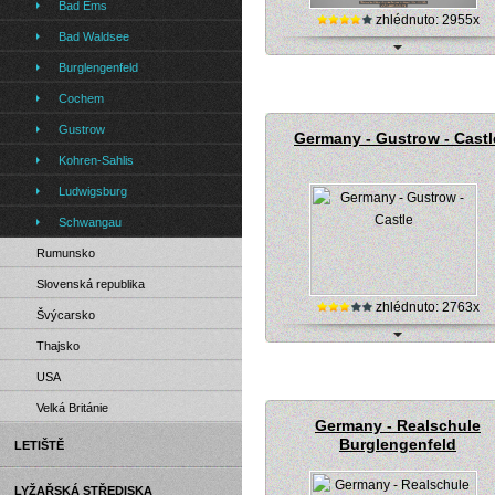
Bad Ems
zhlédnuto: 2955x
Bad Waldsee
Německo, Hohenzollern Castle - st
Burglengenfeld
kamera
Cochem
Gustrow
Germany - Gustrow - Castl
Kohren-Sahlis
Ludwigsburg
Schwangau
Rumunsko
Slovenská republika
zhlédnuto: 2763x
Švýcarsko
Thajsko
Německo, Gustrow - hrad (online ka
USA
Velká Británie
Germany - Realschule
Burglengenfeld
LETIŠTĚ
LYŽAŘSKÁ STŘEDISKA