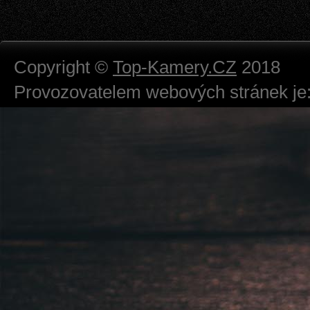
Copyright ©
Top-Kamery.CZ
2018
Provozovatelem webových stránek je:
724 111 234
Právnická osoba podnikající dle obc
Městský soud v Praze spisová značk
Sídlem: Zbraslavská 55/5a, Praha 5 -