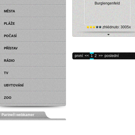
MĚSTA
PLÁŽE
zhlédnuto: 3005x
POČASÍ
Německo, Burglengenfeld - hra
(webkamera)
PŘÍSTAV
první
<<
1
2
>>
poslední
RÁDIO
TV
UBYTOVÁNÍ
ZOO
Partneři webkamer