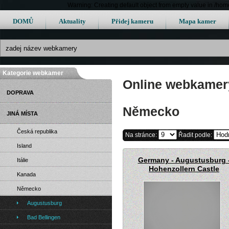
Warning: Creating default object from empty value in /h
DOMŮ
Aktuality
Přidej kameru
Mapa kamer
Kategorie webkamer
Online webkamery
DOPRAVA
Německo
JINÁ MÍSTA
Česká republika
Na stránce:
Řadit podle:
Island
Germany - Augustusburg 
Itálie
Hohenzollern Castle
Kanada
Německo
Augustusburg
Bad Bellingen