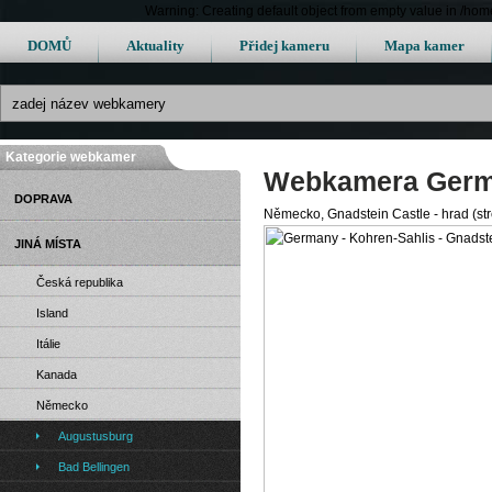
Warning: Creating default object from empty value in /h
DOMŮ
Aktuality
Přidej kameru
Mapa kamer
Kategorie webkamer
Webkamera German
DOPRAVA
Německo, Gnadstein Castle - hrad (s
JINÁ MÍSTA
Česká republika
Island
Itálie
Kanada
Německo
Augustusburg
Bad Bellingen