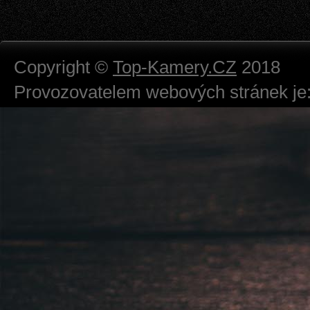
Copyright ©
Top-Kamery.CZ
2018
Provozovatelem webových stránek je:
724 111 234
Právnická osoba podnikající dle obc
Městský soud v Praze spisová značk
Sídlem: Zbraslavská 55/5a, Praha 5 -