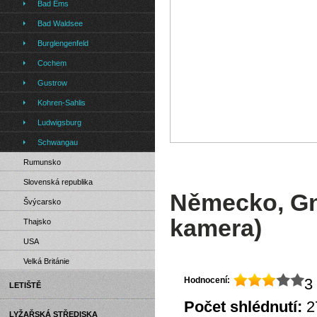
Bad Ems
Bad Waldsee
Burglengenfeld
Cochem
Gustrow
Kohren-Sahlis
Ludwigsburg
Schwangau
Rumunsko
Slovenská republika
Německo, Gna
Švýcarsko
kamera)
Thajsko
USA
Velká Británie
Hodnocení:
3 
LETIŠTĚ
Počet shlédnutí:
2
LYŽAŘSKÁ STŘEDISKA