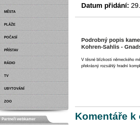
Datum přidání:
29
MĚSTA
PLÁŽE
POČASÍ
Podrobný popis kame
Kohren-Sahlis - Gnads
PŘÍSTAV
V těsné blízkosti německého mě
RÁDIO
překrásný rozsáhlý hradní komp
TV
UBYTOVÁNÍ
ZOO
Komentáře k 
Partneři webkamer