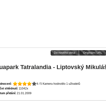
Do nového okna
Originální URL
uapark Tatralandia - Liptovský Mikulá
dnocení:
4 / 5
Kameru hodnotilo 1 uživatelů
čet shlédnutí:
11042x
tum přidání:
21.01.2009