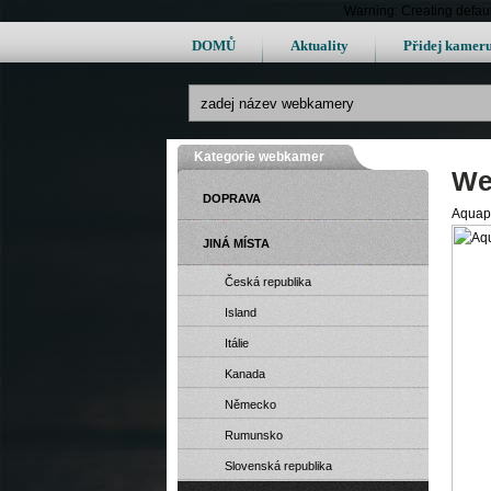
Warning: Creating defau
DOMŮ
Aktuality
Přidej kamer
Kategorie webkamer
We
DOPRAVA
Aquapa
JINÁ MÍSTA
Česká republika
Island
Itálie
Kanada
Německo
Rumunsko
Slovenská republika