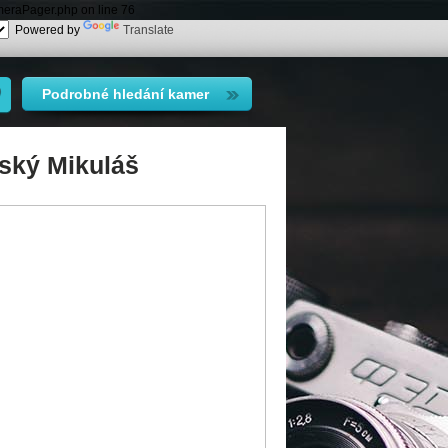
meraPager.php on line 76
Powered by
Translate
Podrobné hledání kamer
ský Mikuláš