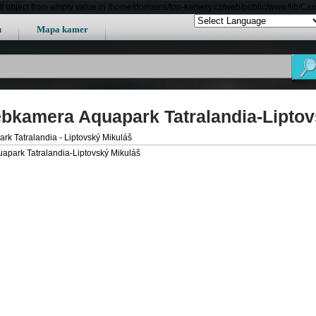
lt object from empty value in /home/domains/top-kamery.cz/web/public/www/lib/Ca
u
Mapa kamer
bkamera Aquapark Tatralandia-Liptov
rk Tatralandia - Liptovský Mikuláš