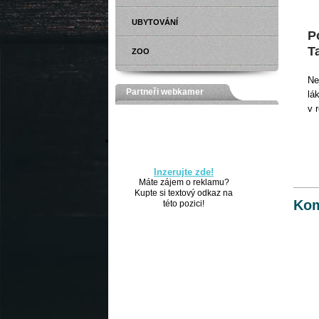
UBYTOVÁNÍ
P
T
ZOO
Ne
Partneři webkamer
lá
v 
Inzerujte zde!
Máte zájem o reklamu?
Kupte si textový odkaz na
Kom
této pozici!