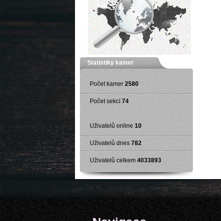
Statistiky kamer
Počet kamer
2580
Počet sekcí
74
Uživatelů online
10
Uživatelů dnes
782
Uživatelů celkem
4033893