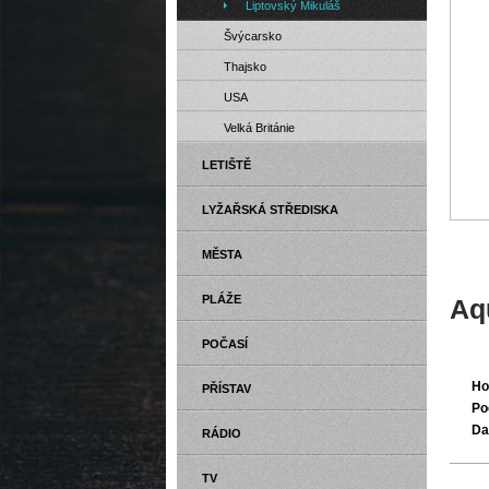
Liptovský Mikuláš
Švýcarsko
Thajsko
USA
Velká Británie
LETIŠTĚ
LYŽAŘSKÁ STŘEDISKA
MĚSTA
PLÁŽE
Aq
POČASÍ
Ho
PŘÍSTAV
Po
Da
RÁDIO
TV