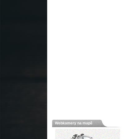
Webkamery na mapě