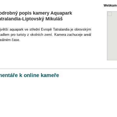
Webkame
odrobný popis kamery Aquapark
atralandia-Liptovský Mikuláš
jvětší aquapark ve střední Evropě Tatralandia je obrovským
kadlem pro turisty z okolních zemí. Kamera zachuceje areál
reálném čase.
entáře k online kameře