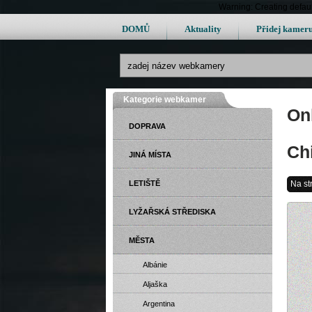
Warning: Creating defau
DOMŮ
Aktuality
Přidej kamer
Kategorie webkamer
Onl
DOPRAVA
Ch
JINÁ MÍSTA
LETIŠTĚ
Na st
LYŽAŘSKÁ STŘEDISKA
MĚSTA
Albánie
Aljaška
Argentina