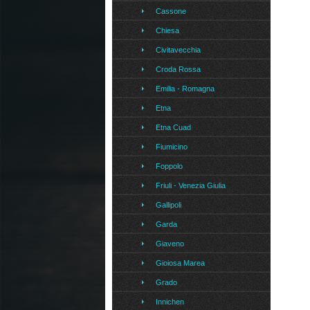
Cassone
Chiesa
Civitavecchia
Croda Rossa
Emilia - Romagna
Etna
Etna Cuad
Fiumicino
Foppolo
Friuli - Venezia Giulia
Gallipoli
Garda
Giaveno
Gioiosa Marea
Grado
Innichen