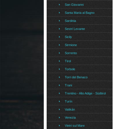
San Giovanni
Santa Maria al Bagno
Sardinia
Sestri Levante
Sicily
Sirmione
Sorrento
Tirol
Torbole
Torri del Benaco
Trani
Trentino - Alto Adige - Südtirol
Turín
Vatikán
Venezia
Vietri sul Mare