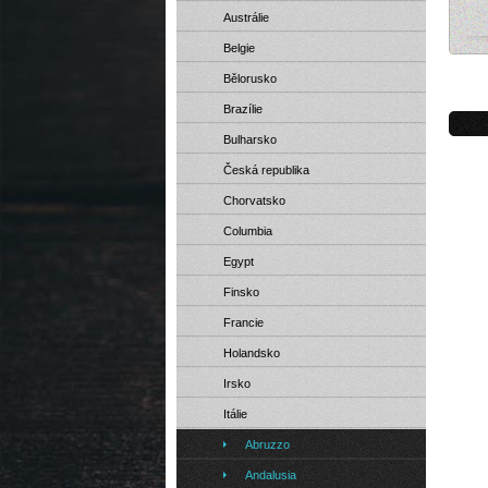
Austrálie
Belgie
Bělorusko
Brazílie
Bulharsko
Česká republika
Chorvatsko
Columbia
Egypt
Finsko
Francie
Holandsko
Irsko
Itálie
Abruzzo
Andalusia