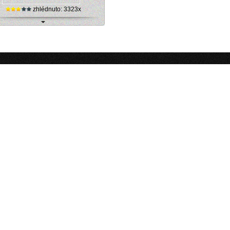
zhlédnuto: 3323x
Itálie, Lago di Lavarone - jezero
(webkamera)