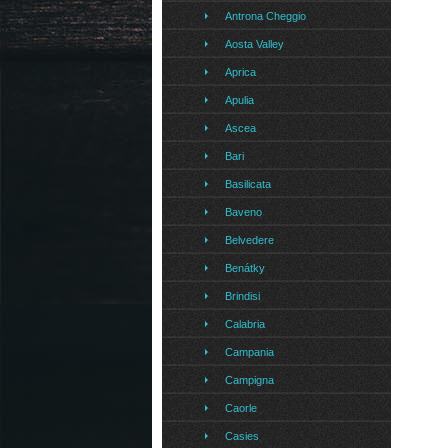
Antrona Cheggio
Aosta Valley
Aprica
Apulia
Ascea
Bari
Basilicata
Baveno
Belvedere
Benátky
Brindisi
Calabria
Campania
Campigna
Caorle
Casies