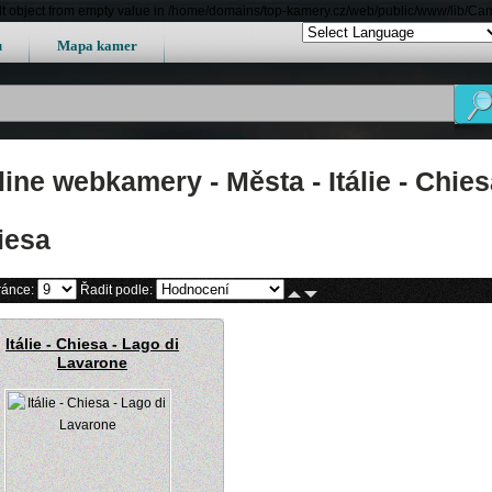
lt object from empty value in /home/domains/top-kamery.cz/web/public/www/lib/Ca
u
Mapa kamer
ine webkamery - Města - Itálie - Chie
iesa
ránce:
Řadit podle:
Itálie - Chiesa - Lago di
Lavarone