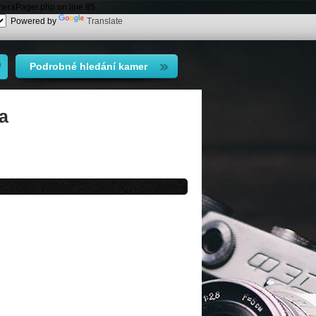
meraPager.php on line 85
Powered by
Translate
Podrobné hledání kamer
sa