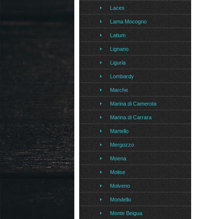
Laces
Lama Mocogno
Latium
Lignano
Liguria
Lombardy
Marche
Marina di Camerota
Marina di Carrara
Martello
Mergozzo
Moena
Molise
Molveno
Mondello
Monte Beigua