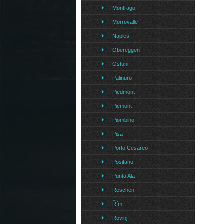
Montrago
Morrovalle
Naples
Obereggen
Ostuni
Palinuro
Piedmont
Piemont
Piombino
Pisa
Porto Cesareo
Positano
Punta Ala
Reschen
Řím
Rovinj