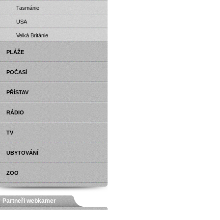
Tasmánie
USA
Velká Británie
PLÁŽE
POČASÍ
PŘÍSTAV
RÁDIO
TV
UBYTOVÁNÍ
ZOO
Partneři webkamer