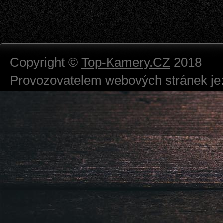
Copyright ©
Top-Kamery.CZ
2018
Provozovatelem webových stránek je:
724 111 234
Právnická osoba podnikající dle obc
Městský soud v Praze spisová značk
Sídlem: Zbraslavská 55/5a, Praha 5 -