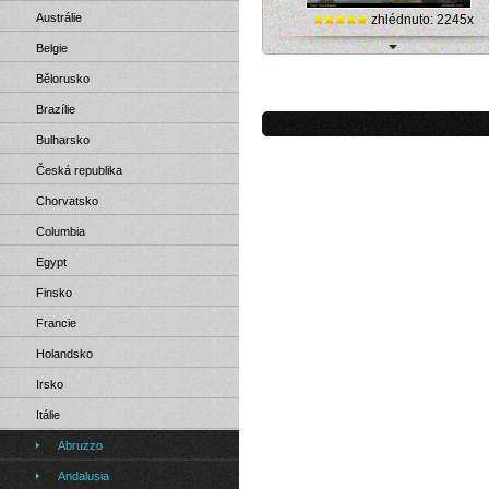
Austrálie
zhlédnuto: 2245x
Belgie
Bělorusko
Brazílie
Bulharsko
Česká republika
Chorvatsko
Columbia
Egypt
Finsko
Francie
Holandsko
Irsko
Itálie
Abruzzo
Andalusia