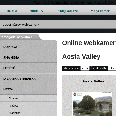
Warning: Creating default object from empty value in /h
DOMŮ
Aktuality
Přidej kameru
Mapa kamer
Kategorie webkamer
Online webkamery 
DOPRAVA
Aosta Valley
JINÁ MÍSTA
LETIŠTĚ
Na stránce:
Řadit podle:
LYŽAŘSKÁ STŘEDISKA
Aosta Valley
MĚSTA
Albánie
Aljaška
Argentina