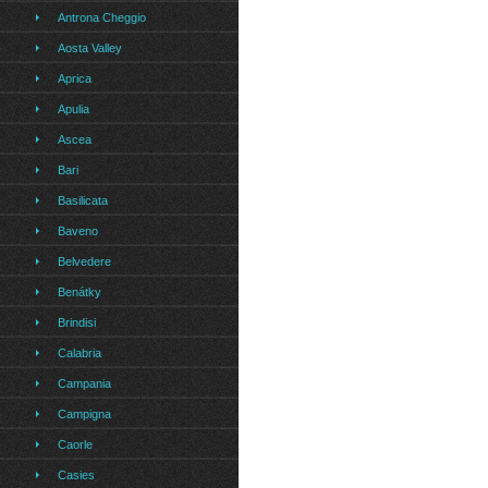
Antrona Cheggio
Aosta Valley
Aprica
Apulia
Ascea
Bari
Basilicata
Baveno
Belvedere
Benátky
Brindisi
Calabria
Campania
Campigna
Caorle
Casies