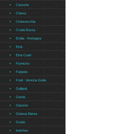
Cassone
Chiesa
Civitavecchia
Croda Rossa
Emilia - Romagna
Etna
Etna Cuad
Fiumicino
Foppolo
Friuli - Venezia Giulia
Gallipoli
Garda
Giaveno
Gioiosa Marea
Grado
Innichen