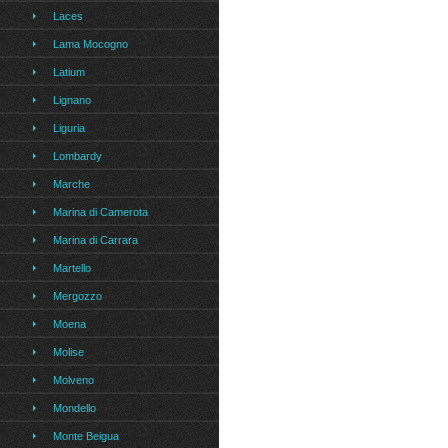
Laces
Lama Mocogno
Latium
Lignano
Liguria
Lombardy
Marche
Marina di Camerota
Marina di Carrara
Martello
Mergozzo
Moena
Molise
Molveno
Mondello
Monte Beigua