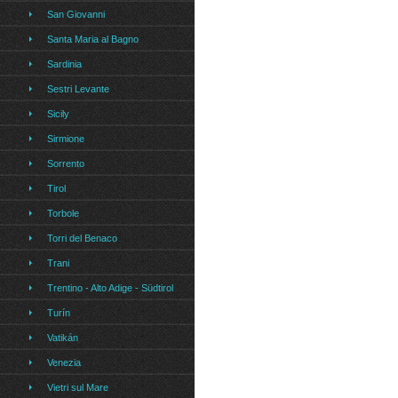
San Giovanni
Santa Maria al Bagno
Sardinia
Sestri Levante
Sicily
Sirmione
Sorrento
Tirol
Torbole
Torri del Benaco
Trani
Trentino - Alto Adige - Südtirol
Turín
Vatikán
Venezia
Vietri sul Mare