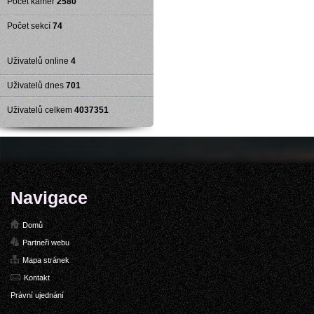
Počet kamer
2580
Počet sekcí
74
Uživatelů online
4
Uživatelů dnes
701
Uživatelů celkem
4037351
Navigace
Domů
Partneři webu
Mapa stránek
Kontakt
Právní ujednání