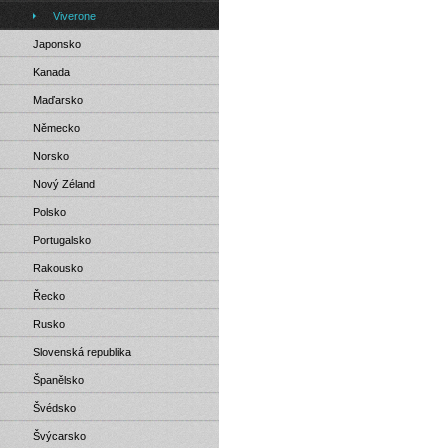
Viverone
Japonsko
Kanada
Maďarsko
Německo
Norsko
Nový Zéland
Polsko
Portugalsko
Rakousko
Řecko
Rusko
Slovenská republika
Španělsko
Švédsko
Švýcarsko