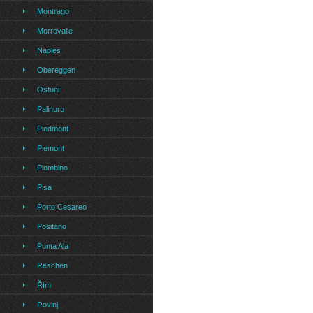
Montrago
Morrovalle
Naples
Obereggen
Ostuni
Palinuro
Piedmont
Piemont
Piombino
Pisa
Porto Cesareo
Positano
Punta Ala
Reschen
Řím
Rovinj