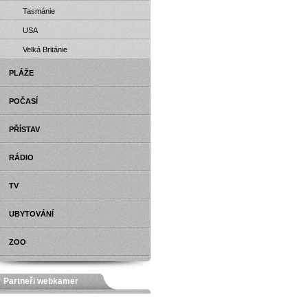
Tasmánie
USA
Velká Británie
PLÁŽE
POČASÍ
PŘÍSTAV
RÁDIO
TV
UBYTOVÁNÍ
ZOO
Partneři webkamer