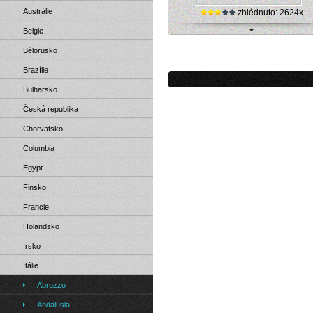
Austrálie
zhlédnuto: 2624x
Belgie
Lama Mocogno - běžecká trať (živ
Bělorusko
Brazílie
Bulharsko
Česká republika
Chorvatsko
Columbia
Egypt
Finsko
Francie
Holandsko
Irsko
Itálie
Abruzzo
Andalusia