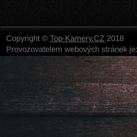
Copyright ©
Top-Kamery.CZ
2018
Provozovatelem webových stránek je:
724 111 234
Právnická osoba podnikající dle obc
Městský soud v Praze spisová značk
Sídlem: Zbraslavská 55/5a, Praha 5 -