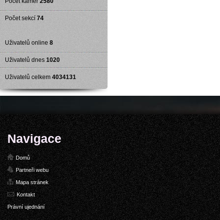
Počet kamer
2580
Počet sekcí
74
Uživatelů online
8
Uživatelů dnes
1020
Uživatelů celkem
4034131
Navigace
Domů
Partneři webu
Mapa stránek
Kontakt
Právní ujednání