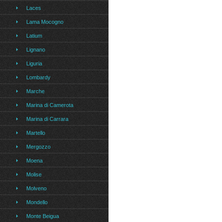
Laces
Lama Mocogno
Latium
Lignano
Liguria
Lombardy
Marche
Marina di Camerota
Marina di Carrara
Martello
Mergozzo
Moena
Molise
Molveno
Mondello
Monte Beigua