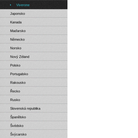
Viverone
Japonsko
Kanada
Maďarsko
Německo
Norsko
Nový Zéland
Polsko
Portugalsko
Rakousko
Řecko
Rusko
Slovenská republika
Španělsko
Švédsko
Švýcarsko