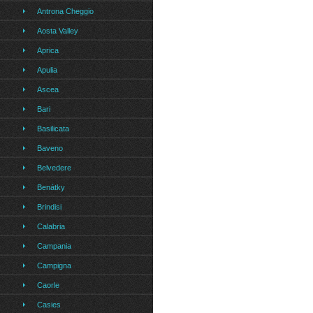
Antrona Cheggio
Aosta Valley
Aprica
Apulia
Ascea
Bari
Basilicata
Baveno
Belvedere
Benátky
Brindisi
Calabria
Campania
Campigna
Caorle
Casies