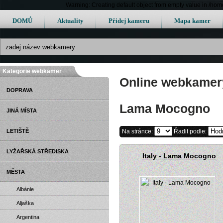
Warning: Creating default object from empty value in /h
DOMŮ
Aktuality
Přidej kameru
Mapa kamer
Kategorie webkamer
Online webkamery
DOPRAVA
Lama Mocogno
JINÁ MÍSTA
LETIŠTĚ
Na stránce:
Řadit podle:
LYŽAŘSKÁ STŘEDISKA
Italy - Lama Mocogno
MĚSTA
Albánie
Aljaška
Argentina