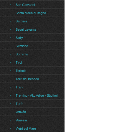
San Giovanni
Santa Maria al Bagno
Sardinia
Sestri Levante
Sicily
Sirmione
Sorrento
Tirol
Torbole
Torri del Benaco
Trani
Trentino - Alto Adige - Südtirol
Turín
Vatikán
Venezia
Vietri sul Mare