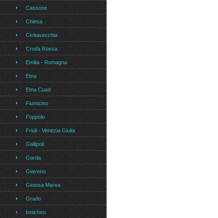
Cassone
Chiesa
Civitavecchia
Croda Rossa
Emilia - Romagna
Etna
Etna Cuad
Fiumicino
Foppolo
Friuli - Venezia Giulia
Gallipoli
Garda
Giaveno
Gioiosa Marea
Grado
Innichen