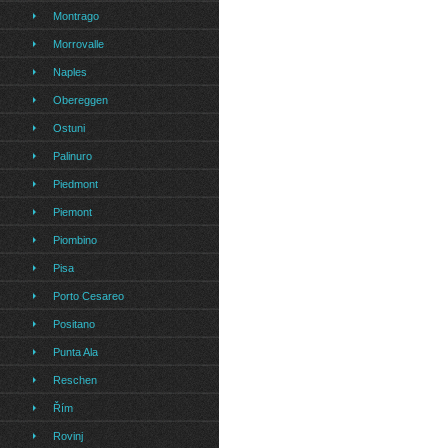
Montrago
Morrovalle
Naples
Obereggen
Ostuni
Palinuro
Piedmont
Piemont
Piombino
Pisa
Porto Cesareo
Positano
Punta Ala
Reschen
Řím
Rovinj