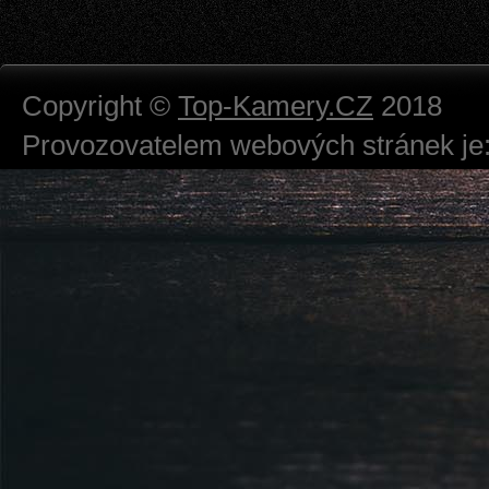
Copyright ©
Top-Kamery.CZ
2018
Provozovatelem webových stránek je:
724 111 234
Právnická osoba podnikající dle obc
Městský soud v Praze spisová značk
Sídlem: Zbraslavská 55/5a, Praha 5 -