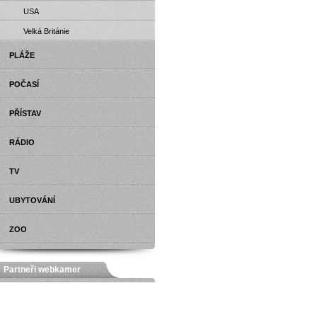
USA
Velká Británie
PLÁŽE
POČASÍ
PŘÍSTAV
RÁDIO
TV
UBYTOVÁNÍ
ZOO
Partneři webkamer