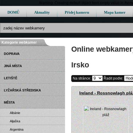
Warning: Creating default object from empty value in /h
DOMŮ
Aktuality
Přidej kameru
Mapa kamer
Kategorie webkamer
Online webkamery
DOPRAVA
Irsko
JINÁ MÍSTA
LETIŠTĚ
Na stránce:
Řadit podle:
LYŽAŘSKÁ STŘEDISKA
Ireland - Rossnowlagh plá
MĚSTA
Albánie
Aljaška
Argentina