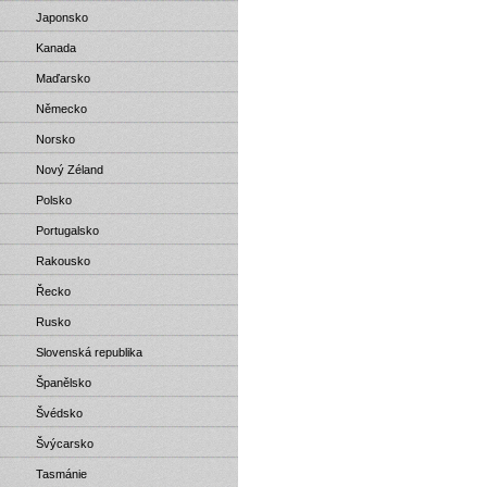
Japonsko
Kanada
Maďarsko
Německo
Norsko
Nový Zéland
Polsko
Portugalsko
Rakousko
Řecko
Rusko
Slovenská republika
Španělsko
Švédsko
Švýcarsko
Tasmánie