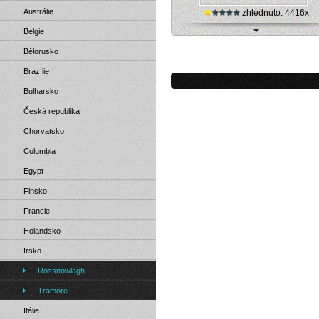
Austrálie
zhlédnuto: 4416x
Belgie
Irsko, Rossnowlagh pláž (webová l
Bělorusko
kamera)
Brazílie
Bulharsko
Česká republika
Chorvatsko
Columbia
Egypt
Finsko
Francie
Holandsko
Irsko
Rossnowlagh
Tramore
Itálie