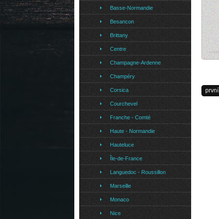
Basse-Normandie
Besancon
Brittany
Centre
Champagne-Ardenne
Franc
Champéry
Corsica
první
Courchevel
Franche - Comté
Haute - Normandie
Hauteluce
Île-de-France
Languedoc - Roussillon
Marseille
Monaco
Nice