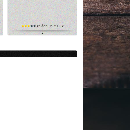
zhlédnuto: 5111x
a)
Lyžařský areál Champéry, Francie