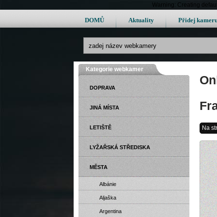
Warning: Creating defau
DOMŮ
Aktuality
Přidej kamer
Kategorie webkamer
On
DOPRAVA
Fr
JINÁ MÍSTA
LETIŠTĚ
Na st
LYŽAŘSKÁ STŘEDISKA
MĚSTA
Albánie
Aljaška
Argentina