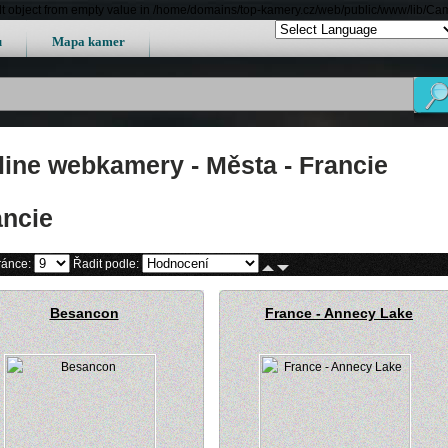
lt object from empty value in /home/domains/top-kamery.cz/web/public/www/lib/Ca
u
Mapa kamer
line webkamery - Města - Francie
ancie
ránce:
Řadit podle:
Besancon
France - Annecy Lake