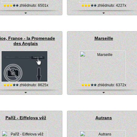
zhlédnuto: 6501x
zhlédnuto: 4227x
con - centrum (Francie), webová live
Francie, Annecy Lake - jezero (stream
kamera
kamera)
ice, France - la Promenade
Marseille
des Anglais
zhlédnuto: 8625x
zhlédnuto: 6372x
On-line kamery u Nice ve Francii
Marseille, Francie - město (webkamera)
Paříž - Eiffelova věž
Autrans