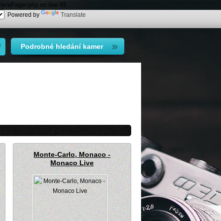
meraPager.php on line 85
Powered by
Translate
Podrobné hledání kamer
Monte-Carlo, Monaco -
Monaco Live