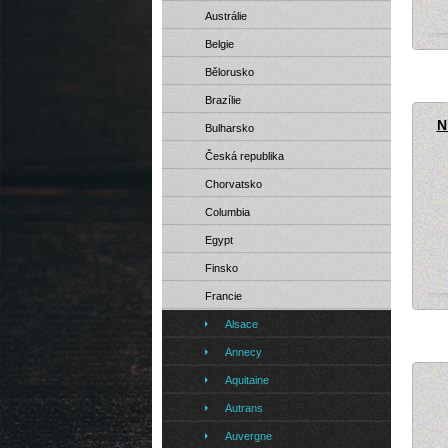
Austrálie
Belgie
Besan
Bělorusko
Brazílie
N
Bulharsko
Česká republika
Chorvatsko
Columbia
Egypt
Finsko
Francie
Alsace
Annecy
Aquitaine
Autrans
Auvergne