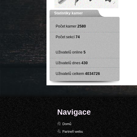
Statistiky kamer
Počet kamer
2580
Počet sekcí
74
Uživatelů online
5
Uživatelů dnes
430
Uživatelů celkem
4034726
Navigace
Domů
Partneři webu