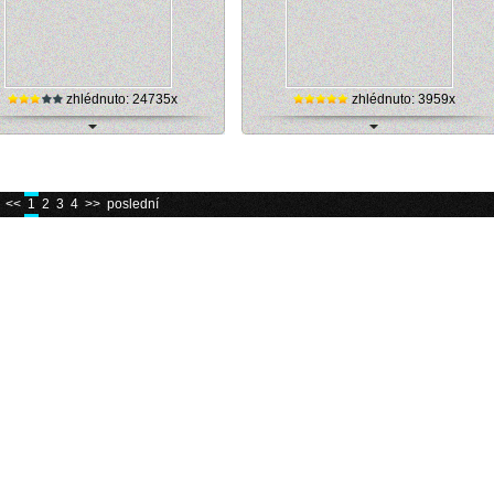
zhlédnuto: 24735x
zhlédnuto: 3959x
ie, Paříž - Eiffelova věž (webkamera)
Autrans, Francie - příroda (stream kamer
<<
1
2
3
4
>>
poslední