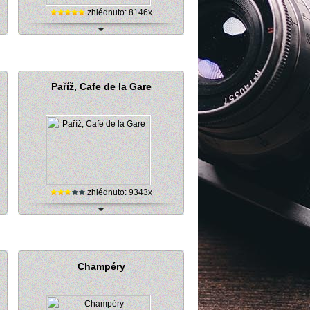
zhlédnuto: 8146x
Online kamera na Monte Carlo
Paříž, Cafe de la Gare
zhlédnuto: 9343x
Paříž, Cafe de la Gare - kavárna (live
kamera)
Champéry