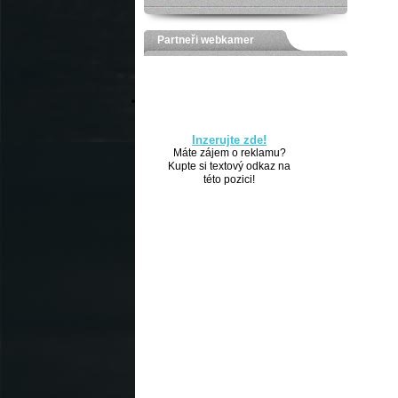
Partneři webkamer
Inzerujte zde!
Máte zájem o reklamu?
Kupte si textový odkaz na
této pozici!