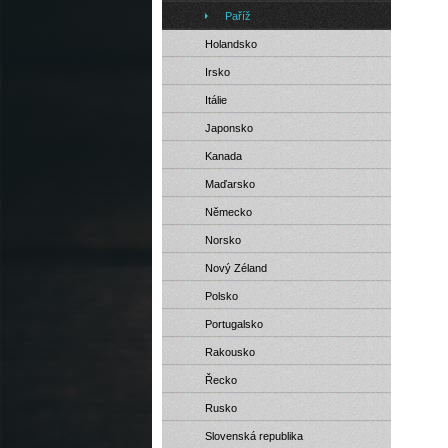
Paříž
Holandsko
Irsko
Itálie
Japonsko
Kanada
Maďarsko
Německo
Norsko
Nový Zéland
Polsko
Portugalsko
Rakousko
Řecko
Rusko
Slovenská republika