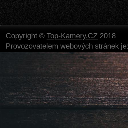
Copyright ©
Top-Kamery.CZ
2018
Provozovatelem webových stránek je:
724 111 234
Právnická osoba podnikající dle obc
Městský soud v Praze spisová značk
Sídlem: Zbraslavská 55/5a, Praha 5 -