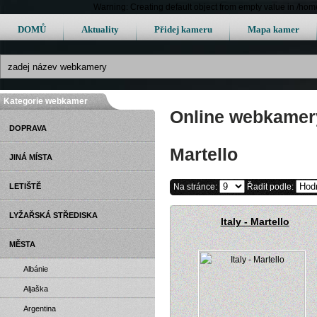
Warning: Creating default object from empty value in /h
DOMŮ
Aktuality
Přidej kameru
Mapa kamer
Kategorie webkamer
Online webkamery 
DOPRAVA
Martello
JINÁ MÍSTA
LETIŠTĚ
Na stránce:
Řadit podle:
LYŽAŘSKÁ STŘEDISKA
Italy - Martello
MĚSTA
Albánie
Aljaška
Argentina