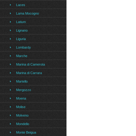
Laces
Lama Mocogno
Latium
Lignano
Liguria
Lombardy
Marche
Marina di Camerota
Marina di Carrara
Martello
Mergozzo
Moena
Molise
Molveno
Mondello
Monte Beigua