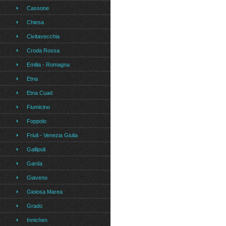
Cassone
Chiesa
Civitavecchia
Croda Rossa
Emilia - Romagna
Etna
Etna Cuad
Fiumicino
Foppolo
Friuli - Venezia Giulia
Gallipoli
Garda
Giaveno
Gioiosa Marea
Grado
Innichen