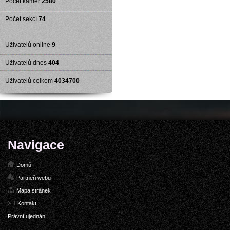
Počet kamer
2580
Počet sekcí
74
Uživatelů online
9
Uživatelů dnes
404
Uživatelů celkem
4034700
Navigace
Domů
Partneři webu
Mapa stránek
Kontakt
Právní ujednání