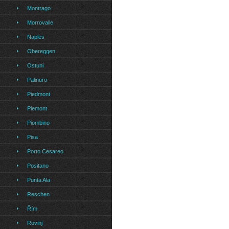
Montrago
Morrovalle
Naples
Obereggen
Ostuni
Palinuro
Piedmont
Piemont
Piombino
Pisa
Porto Cesareo
Positano
Punta Ala
Reschen
Řím
Rovinj