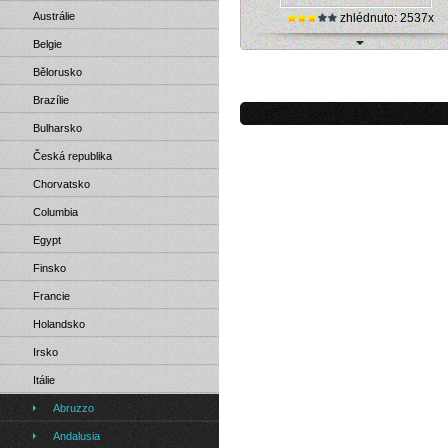
Austrálie
zhlédnuto: 2537x
Belgie
Itálie, Martello - vesnice (panorama 
Bělorusko
Brazílie
Bulharsko
Česká republika
Chorvatsko
Columbia
Egypt
Finsko
Francie
Holandsko
Irsko
Itálie
Abruzzo
Andalusia