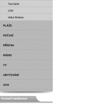
Tasmánie
USA
Velká Británie
PLÁŽE
POČASÍ
PŘÍSTAV
RÁDIO
TV
UBYTOVÁNÍ
ZOO
Partneři webkamer