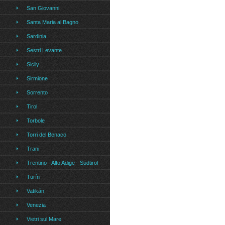
San Giovanni
Santa Maria al Bagno
Sardinia
Sestri Levante
Sicily
Sirmione
Sorrento
Tirol
Torbole
Torri del Benaco
Trani
Trentino - Alto Adige - Südtirol
Turín
Vatikán
Venezia
Vietri sul Mare