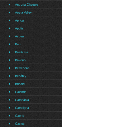
Antrona Cheggio
Aosta Valley
Aprica
Apulia
Ascea
Bari
Basilicata
Baveno
Belvedere
Benátky
Brindisi
Calabria
Campania
Campigna
Caorle
Casies