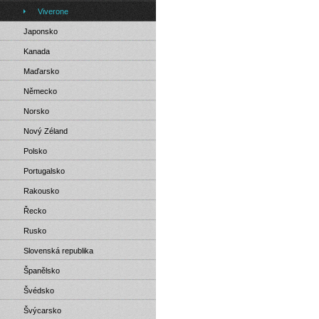
Viverone
Japonsko
Kanada
Maďarsko
Německo
Norsko
Nový Zéland
Polsko
Portugalsko
Rakousko
Řecko
Rusko
Slovenská republika
Španělsko
Švédsko
Švýcarsko