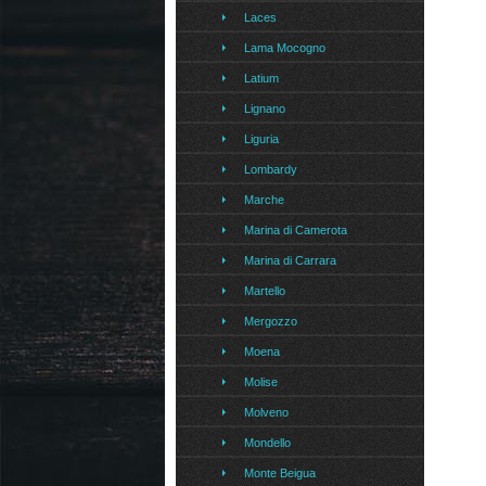
Laces
Lama Mocogno
Latium
Lignano
Liguria
Lombardy
Marche
Marina di Camerota
Marina di Carrara
Martello
Mergozzo
Moena
Molise
Molveno
Mondello
Monte Beigua