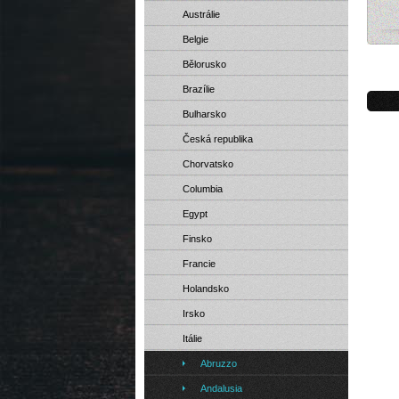
Austrálie
Belgie
Itál
Bělorusko
Brazílie
Bulharsko
Česká republika
Chorvatsko
Columbia
Egypt
Finsko
Francie
Holandsko
Irsko
Itálie
Abruzzo
Andalusia