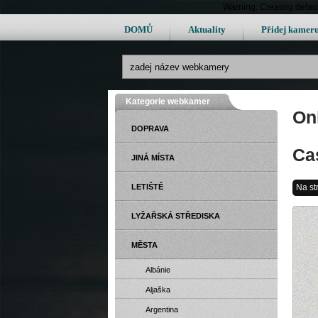
Warning: Creating defau
DOMŮ
Aktuality
Přidej kamer
Kategorie webkamer
On
DOPRAVA
Ca
JINÁ MÍSTA
LETIŠTĚ
Na st
LYŽAŘSKÁ STŘEDISKA
MĚSTA
Albánie
Aljaška
Argentina