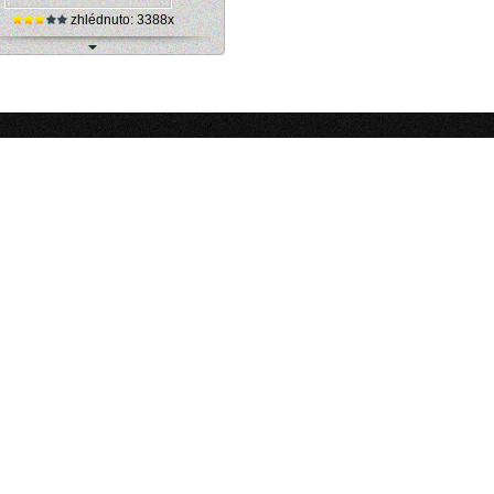
zhlédnuto: 3388x
ie, Cassone - jezero (webová kamera)