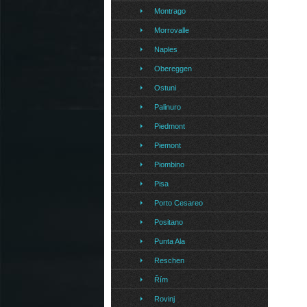
Montrago
Morrovalle
Naples
Obereggen
Ostuni
Palinuro
Piedmont
Piemont
Piombino
Pisa
Porto Cesareo
Positano
Punta Ala
Reschen
Řím
Rovinj