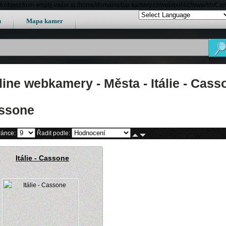
lt object from empty value in /home/domains/top-kamery.cz/web/public/www/lib/Ca
u
Mapa kamer
line webkamery - Města - Itálie - Cass
ssone
ránce:
Řadit podle:
Itálie - Cassone