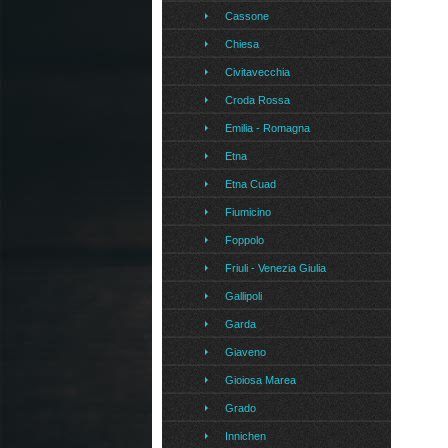
Cassone
Chiesa
Civitavecchia
Croda Rossa
Emilia - Romagna
Etna
Etna Cuad
Fiumicino
Foppolo
Friuli - Venezia Giulia
Gallipoli
Garda
Giaveno
Gioiosa Marea
Grado
Innichen