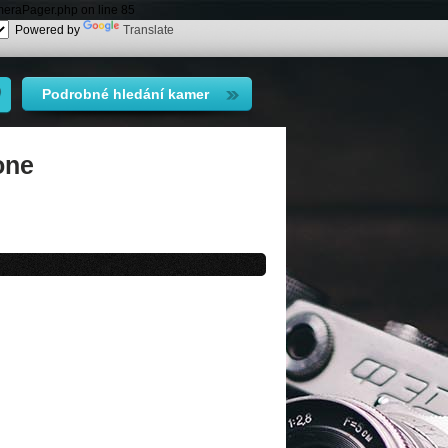
meraPager.php on line 85
Powered by
Translate
Podrobné hledání kamer
one