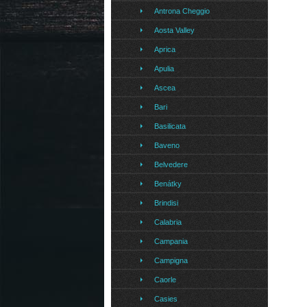
Antrona Cheggio
Aosta Valley
Aprica
Apulia
Ascea
Bari
Basilicata
Baveno
Belvedere
Benátky
Brindisi
Calabria
Campania
Campigna
Caorle
Casies