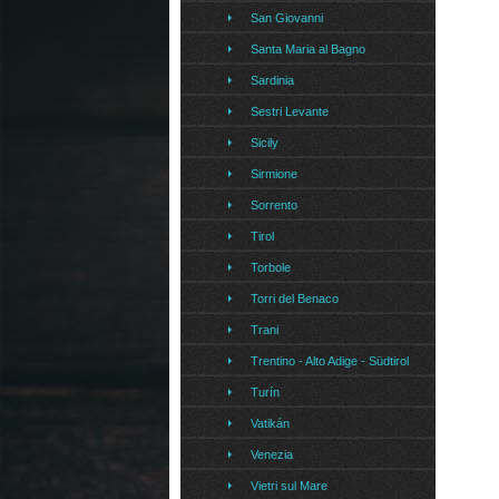
San Giovanni
Santa Maria al Bagno
Sardinia
Sestri Levante
Sicily
Sirmione
Sorrento
Tirol
Torbole
Torri del Benaco
Trani
Trentino - Alto Adige - Südtirol
Turín
Vatikán
Venezia
Vietri sul Mare