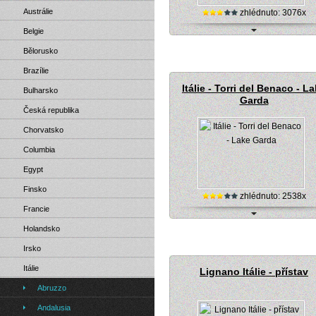
Austrálie
zhlédnuto: 3076x
Belgie
Itálie, Lago di Como - jezero (stre
Bělorusko
kamera)
Brazílie
Itálie - Torri del Benaco - L
Bulharsko
Garda
Česká republika
Chorvatsko
Columbia
Egypt
Finsko
zhlédnuto: 2538x
Francie
Itálie, Lake Garda - jezero (live kam
Holandsko
Irsko
Itálie
Lignano Itálie - přístav
Abruzzo
Andalusia