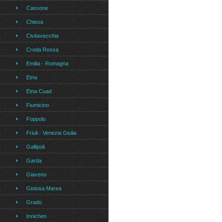
Cassone
Chiesa
Civitavecchia
Croda Rossa
Emilia - Romagna
Etna
Etna Cuad
Fiumicino
Foppolo
Friuli - Venezia Giulia
Gallipoli
Garda
Giaveno
Gioiosa Marea
Grado
Innichen