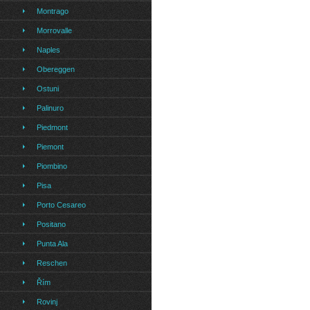
Montrago
Morrovalle
Naples
Obereggen
Ostuni
Palinuro
Piedmont
Piemont
Piombino
Pisa
Porto Cesareo
Positano
Punta Ala
Reschen
Řím
Rovinj