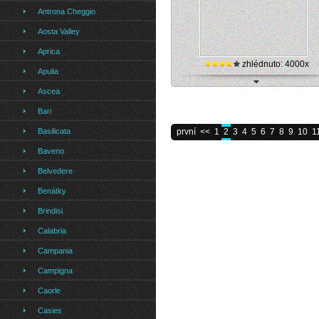
Antrona Cheggio
Aosta Valley
Aprica
zhlédnuto: 4000x
Apulia
Ascea
Lignano (Itálie) - přístav (streamová k
Bari
Basilicata
první
<<
1
2
3
4
5
6
7
8
9
10
1
Baveno
Belvedere
Benátky
Brindisi
Calabria
Campania
Campigna
Caorle
Casies