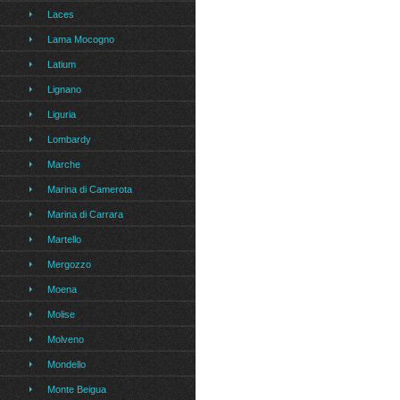
Laces
Lama Mocogno
Latium
Lignano
Liguria
Lombardy
Marche
Marina di Camerota
Marina di Carrara
Martello
Mergozzo
Moena
Molise
Molveno
Mondello
Monte Beigua