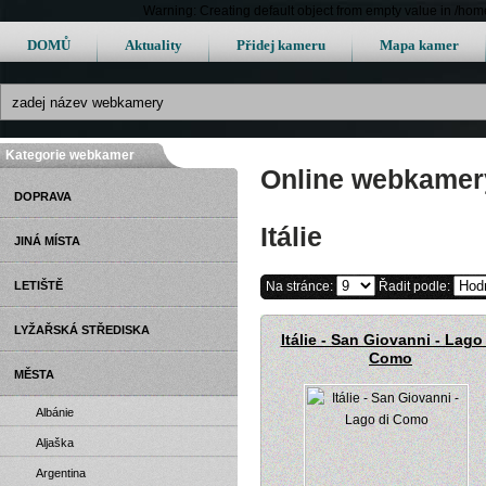
Warning: Creating default object from empty value in /h
DOMŮ
Aktuality
Přidej kameru
Mapa kamer
Kategorie webkamer
Online webkamery 
DOPRAVA
Itálie
JINÁ MÍSTA
LETIŠTĚ
Na stránce:
Řadit podle:
LYŽAŘSKÁ STŘEDISKA
Itálie - San Giovanni - Lago
Como
MĚSTA
Albánie
Aljaška
Argentina