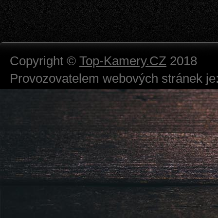
Copyright ©
Top-Kamery.CZ
2018
Provozovatelem webových stránek je:
724 111 234
Právnická osoba podnikající dle obc
Městský soud v Praze spisová značk
Sídlem: Zbraslavská 55/5a, Praha 5 -