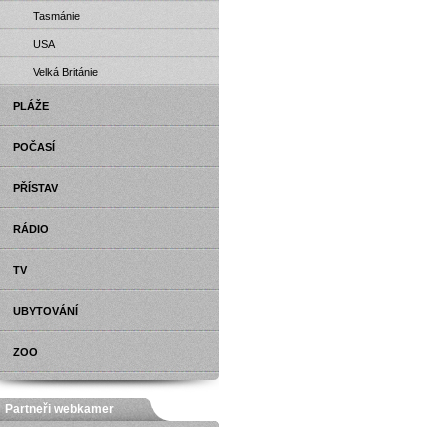
Tasmánie
USA
Velká Británie
PLÁŽE
POČASÍ
PŘÍSTAV
RÁDIO
TV
UBYTOVÁNÍ
ZOO
Partneři webkamer