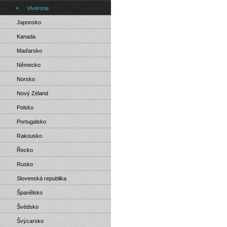
Viverone
Japonsko
Kanada
Maďarsko
Německo
Norsko
Nový Zéland
Polsko
Portugalsko
Rakousko
Řecko
Rusko
Slovenská republika
Španělsko
Švédsko
Švýcarsko