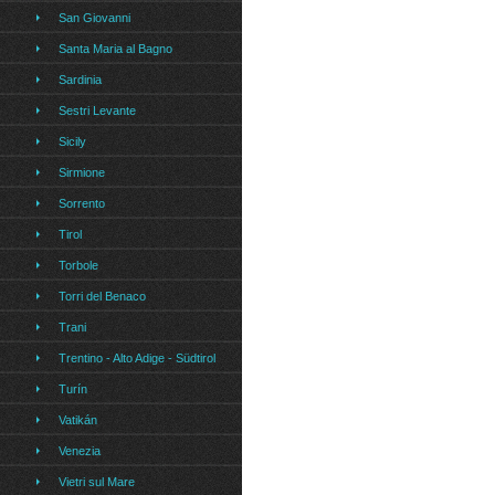
San Giovanni
Santa Maria al Bagno
Sardinia
Sestri Levante
Sicily
Sirmione
Sorrento
Tirol
Torbole
Torri del Benaco
Trani
Trentino - Alto Adige - Südtirol
Turín
Vatikán
Venezia
Vietri sul Mare