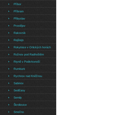
Příbor
Příbram
Přibyslav
Prostějov
Rakovník
Rejštejn
Rokytnice v Orlických horách
Rožnov pod Radhoštěm
Rtyně v Podkrkonoší
Rumburk
Rychnov nad Kněžnou
Sabinov
Sedlčany
Semily
Škrdlovice
Smečno