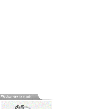
Webkamery na mapě