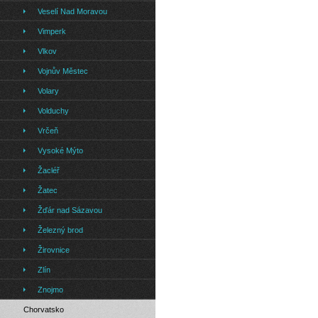
Veselí Nad Moravou
Vimperk
Vlkov
Vojnův Městec
Volary
Volduchy
Vrčeň
Vysoké Mýto
Žacléř
Žatec
Žďár nad Sázavou
Železný brod
Žirovnice
Zlín
Znojmo
Chorvatsko