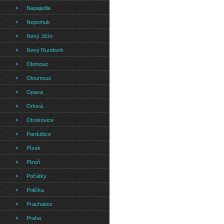
Napajedla
Nepomuk
Nový Jičín
Nový Rumburk
Olomouc
Oloumouc
Opava
Orlová
Otrokovice
Pardubice
Písek
Plzeň
Počátky
Polička
Prachatice
Praha