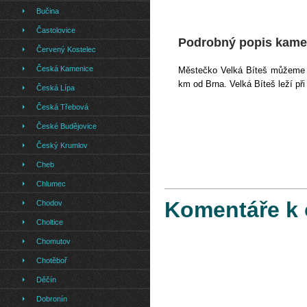
Bučina
Častolovice
Podrobný popis kamer
Červený Kostelec
Česká Kamenice
Městečko Velká Bíteš můžeme n
km od Brna. Velká Bíteš leží při 
Česká Lípa
Česká Třebová
České Budějovice
Český Krumlov
Cheb
Chlumec
Komentáře k 
Chodov
Choltice
Chomutov
Chotěboř
Děčín
Dobronín