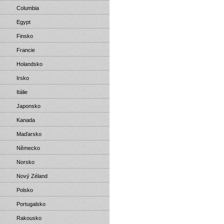
Columbia
Egypt
Finsko
Francie
Holandsko
Irsko
Itálie
Japonsko
Kanada
Maďarsko
Německo
Norsko
Nový Zéland
Polsko
Portugalsko
Rakousko