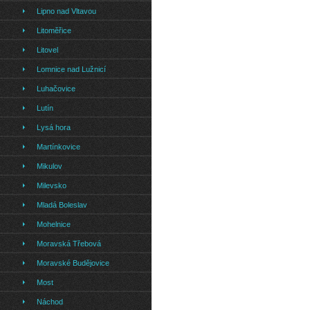
Lipno nad Vltavou
Litoměřice
Litovel
Lomnice nad Lužnicí
Luhačovice
Lutín
Lysá hora
Martínkovice
Mikulov
Milevsko
Mladá Boleslav
Mohelnice
Moravská Třebová
Moravské Budějovice
Most
Náchod