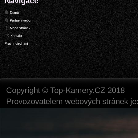
Navigace
Domů
Partneři webu
Mapa stránek
Kontakt
Právní ujednání
Copyright ©
Top-Kamery.CZ
2018
Provozovatelem webových stránek je:
724 111 234
Právnická osoba podnikající dle obc
Městský soud v Praze spisová značk