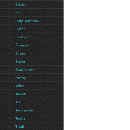
Solnice
Srní
Starý Hrozenkov
Stožec
Strakonice
Štramberk
Stříbro
Sušice
Svatý Hostýn
Svitavy
Tábor
Tanvald
Telč
Telč - město
Teplice
Třebíč