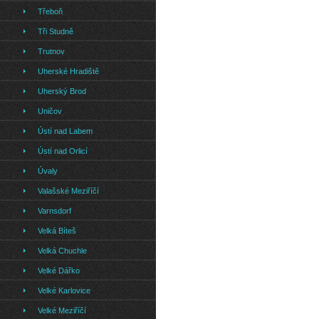
Třeboň
Tři Studně
Trutnov
Uherské Hradiště
Uherský Brod
Uničov
Ústí nad Labem
Ústí nad Orlicí
Úvaly
Valašské Meziříčí
Varnsdorf
Velká Bíteš
Velká Chuchle
Velké Dářko
Velké Karlovice
Velké Meziříčí