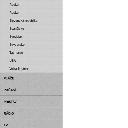
Řecko
Rusko
Slovenská republika
Španělsko
Švédsko
Švýcarsko
Tasmánie
USA
Velká Británie
PLÁŽE
POČASÍ
PŘÍSTAV
RÁDIO
TV