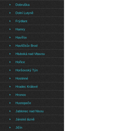
Dobruška
Dolní Lutyně
Frýdlant
Hamry
Havířov
Havlíčkův Brod
Hluboká nad Vltavou
Hořice
Horšovský Týn
Hostinné
Hradec Králové
Hronov
Hustopeče
Jablonec nad Nisou
Jánské lázně
Jičín