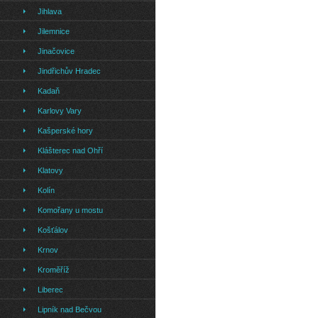
Jihlava
Jilemnice
Jinačovice
Jindřichův Hradec
Kadaň
Karlovy Vary
Kašperské hory
Klášterec nad Ohří
Klatovy
Kolín
Komořany u mostu
Košťálov
Krnov
Kroměříž
Liberec
Lipník nad Bečvou