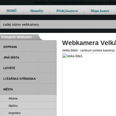
Warning: Creating default object from empty value in /h
DOMŮ
Aktuality
Přidej kameru
Mapa kamer
Kategorie webkamer
Webkamera Velká
DOPRAVA
Velká Bíteš - centrum (online kamera)
JINÁ MÍSTA
LETIŠTĚ
LYŽAŘSKÁ STŘEDISKA
MĚSTA
Albánie
Aljaška
Argentina