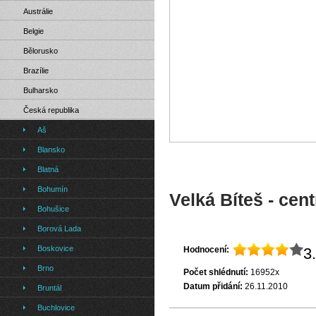
Austrálie
Belgie
Bělorusko
Brazílie
Bulharsko
Česká republika
Aš
Blansko
Blatná
Bohumín
Velká Bíteš - cen
Bohušice
Borová Lada
Boskovice
Hodnocení:
3
Brno
Počet shlédnutí:
16952x
Datum přidání:
26.11.2010
Bruntál
Buchlovice