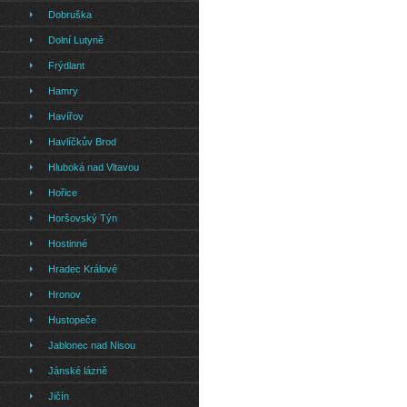
Dobruška
Dolní Lutyně
Frýdlant
Hamry
Havířov
Havlíčkův Brod
Hluboká nad Vltavou
Hořice
Horšovský Týn
Hostinné
Hradec Králové
Hronov
Hustopeče
Jablonec nad Nisou
Jánské lázně
Jičín