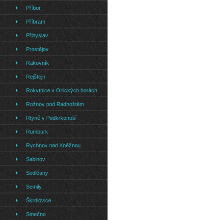
Příbor
Příbram
Přibyslav
Prostějov
Rakovník
Rejštejn
Rokytnice v Orlických horách
Rožnov pod Radhoštěm
Rtyně v Podkrkonoší
Rumburk
Rychnov nad Kněžnou
Sabinov
Sedlčany
Semily
Škrdlovice
Smečno