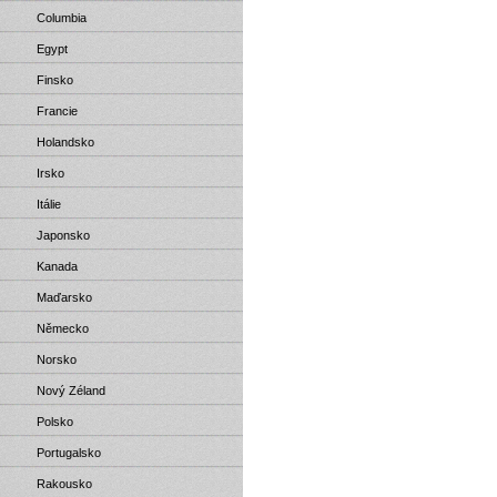
Columbia
Egypt
Finsko
Francie
Holandsko
Irsko
Itálie
Japonsko
Kanada
Maďarsko
Německo
Norsko
Nový Zéland
Polsko
Portugalsko
Rakousko