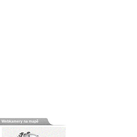
Webkamery na mapě