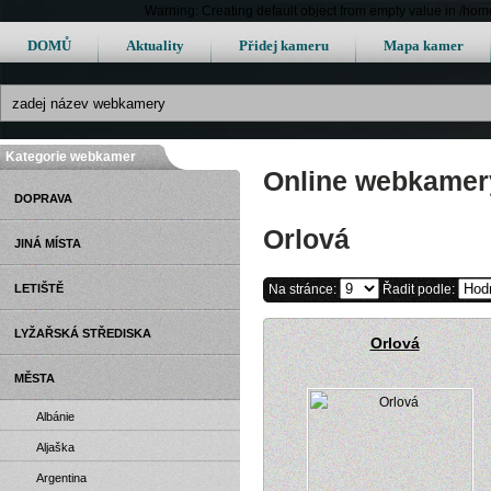
Warning: Creating default object from empty value in /h
DOMŮ
Aktuality
Přidej kameru
Mapa kamer
Kategorie webkamer
Online webkamery
DOPRAVA
Orlová
JINÁ MÍSTA
LETIŠTĚ
Na stránce:
Řadit podle:
LYŽAŘSKÁ STŘEDISKA
Orlová
MĚSTA
Albánie
Aljaška
Argentina