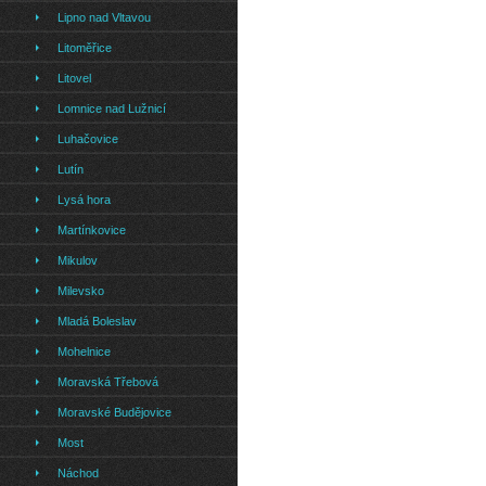
Lipno nad Vltavou
Litoměřice
Litovel
Lomnice nad Lužnicí
Luhačovice
Lutín
Lysá hora
Martínkovice
Mikulov
Milevsko
Mladá Boleslav
Mohelnice
Moravská Třebová
Moravské Budějovice
Most
Náchod