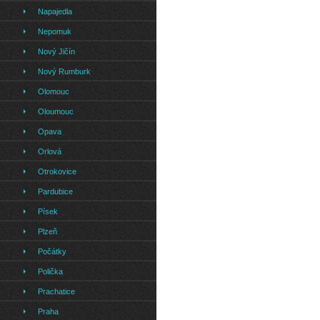
Napajedla
Nepomuk
Nový Jičín
Nový Rumburk
Olomouc
Oloumouc
Opava
Orlová
Otrokovice
Pardubice
Písek
Plzeň
Počátky
Polička
Prachatice
Praha