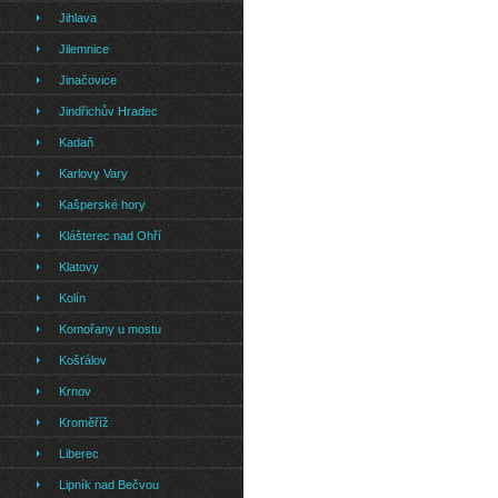
Jihlava
Jilemnice
Jinačovice
Jindřichův Hradec
Kadaň
Karlovy Vary
Kašperské hory
Klášterec nad Ohří
Klatovy
Kolín
Komořany u mostu
Košťálov
Krnov
Kroměříž
Liberec
Lipník nad Bečvou