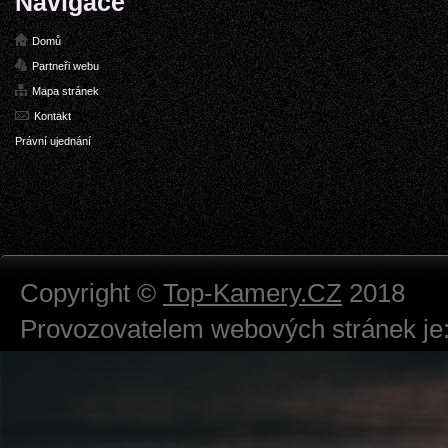
Navigace
Domů
Partneři webu
Mapa stránek
Kontakt
Právní ujednání
Copyright ©
Top-Kamery.CZ
2018
Provozovatelem webových stránek je:
724 111 234
Právnická osoba podnikající dle obc
Městský soud v Praze spisová značk