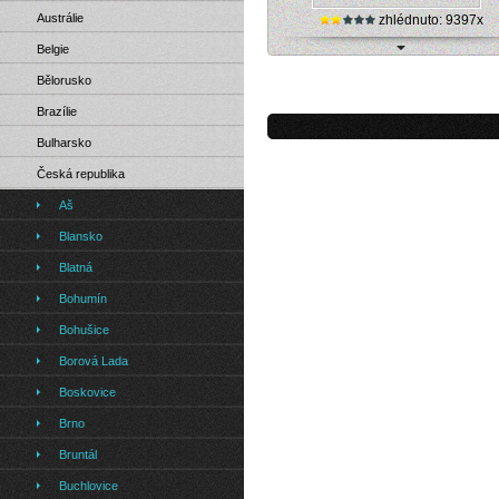
Austrálie
zhlédnuto: 9397x
Belgie
Orlová - centrum města (webová ka
Bělorusko
Brazílie
Bulharsko
Česká republika
Aš
Blansko
Blatná
Bohumín
Bohušice
Borová Lada
Boskovice
Brno
Bruntál
Buchlovice