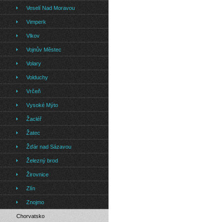
Veselí Nad Moravou
Vimperk
Vlkov
Vojnův Městec
Volary
Volduchy
Vrčeň
Vysoké Mýto
Žacléř
Žatec
Žďár nad Sázavou
Železný brod
Žirovnice
Zlín
Znojmo
Chorvatsko