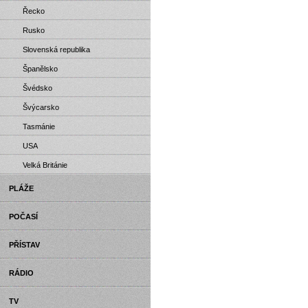
Řecko
Rusko
Slovenská republika
Španělsko
Švédsko
Švýcarsko
Tasmánie
USA
Velká Británie
PLÁŽE
POČASÍ
PŘÍSTAV
RÁDIO
TV