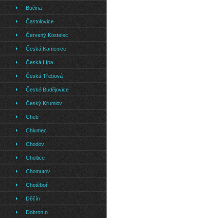
Bučina
Častolovice
Červený Kostelec
Česká Kamenice
Česká Lípa
Česká Třebová
České Budějovice
Český Krumlov
Cheb
Chlumec
Chodov
Choltice
Chomutov
Chotěboř
Děčín
Dobronín