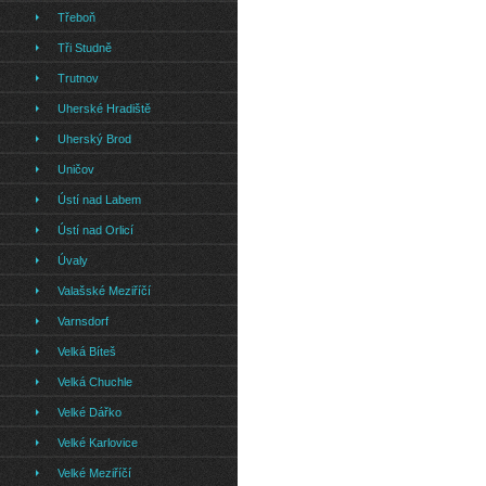
Třeboň
Tři Studně
Trutnov
Uherské Hradiště
Uherský Brod
Uničov
Ústí nad Labem
Ústí nad Orlicí
Úvaly
Valašské Meziříčí
Varnsdorf
Velká Bíteš
Velká Chuchle
Velké Dářko
Velké Karlovice
Velké Meziříčí