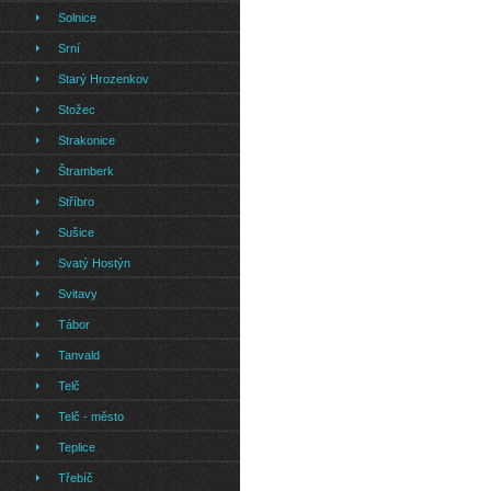
Solnice
Srní
Starý Hrozenkov
Stožec
Strakonice
Štramberk
Stříbro
Sušice
Svatý Hostýn
Svitavy
Tábor
Tanvald
Telč
Telč - město
Teplice
Třebíč