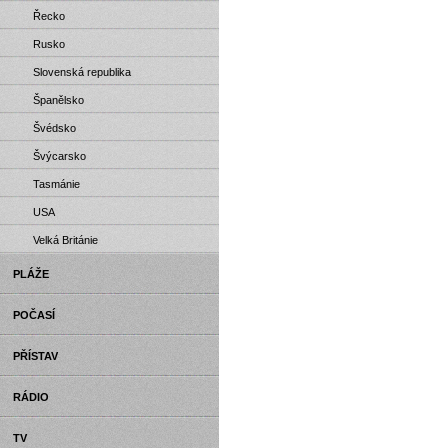
Řecko
Rusko
Slovenská republika
Španělsko
Švédsko
Švýcarsko
Tasmánie
USA
Velká Británie
PLÁŽE
POČASÍ
PŘÍSTAV
RÁDIO
TV