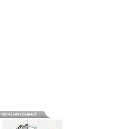
Webkamery na mapě