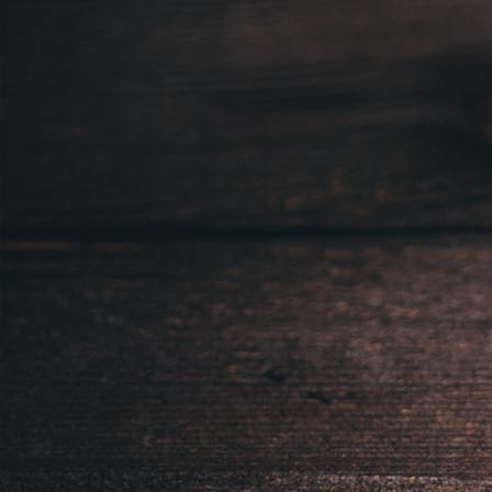
Sídlem: Zbraslavská 55/5a, Praha 5 -