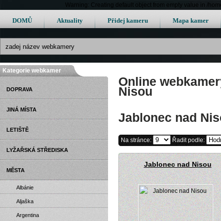
Warning: Creating default object from empty value in /h
DOMŮ
Aktuality
Přidej kameru
Mapa kamer
Kategorie webkamer
Online webkamery
Nisou
DOPRAVA
JINÁ MÍSTA
Jablonec nad Ni
LETIŠTĚ
Na stránce:
Řadit podle:
LYŽAŘSKÁ STŘEDISKA
Jablonec nad Nisou
MĚSTA
Albánie
Aljaška
Argentina