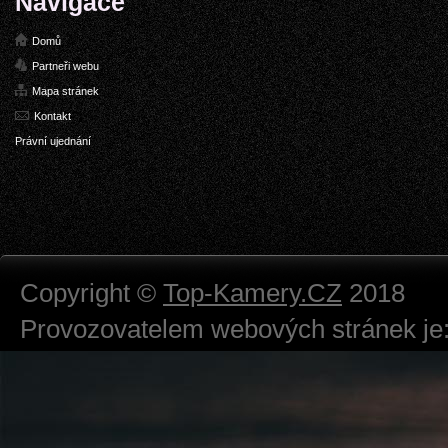
Navigace
Domů
Partneři webu
Mapa stránek
Kontakt
Právní ujednání
Copyright ©
Top-Kamery.CZ
2018
Provozovatelem webových stránek je:
724 111 234
Právnická osoba podnikající dle obc
Městský soud v Praze spisová značk