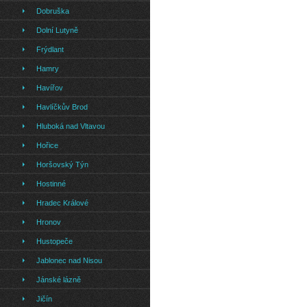
Dobruška
Dolní Lutyně
Frýdlant
Hamry
Havířov
Havlíčkův Brod
Hluboká nad Vltavou
Hořice
Horšovský Týn
Hostinné
Hradec Králové
Hronov
Hustopeče
Jablonec nad Nisou
Jánské lázně
Jičín