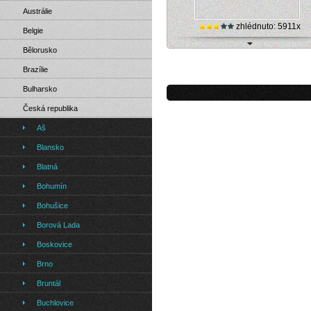
Austrálie
zhlédnuto: 5911x
Belgie
Bělorusko
Pohled na Petřín z webkamery v Jabl
Brazílie
Bulharsko
Česká republika
Aš
Blansko
Blatná
Bohumín
Bohušice
Borová Lada
Boskovice
Brno
Bruntál
Buchlovice