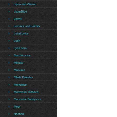
Lipno nad Vltavou
Litoměřice
Litovel
Lomnice nad Lužnicí
Luhačovice
Lutín
Lysá hora
Martínkovice
Mikulov
Milevsko
Mladá Boleslav
Mohelnice
Moravská Třebová
Moravské Budějovice
Most
Náchod