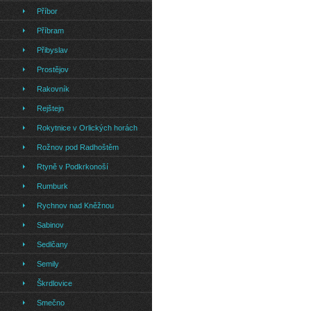
Příbor
Příbram
Přibyslav
Prostějov
Rakovník
Rejštejn
Rokytnice v Orlických horách
Rožnov pod Radhoštěm
Rtyně v Podkrkonoší
Rumburk
Rychnov nad Kněžnou
Sabinov
Sedlčany
Semily
Škrdlovice
Smečno