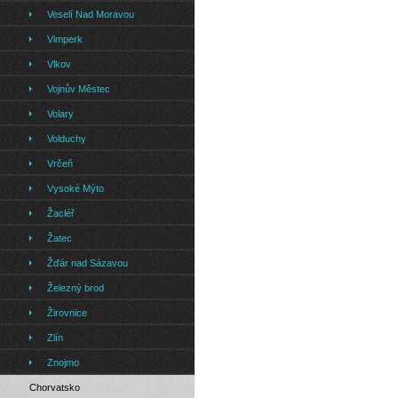
Veselí Nad Moravou
Vimperk
Vlkov
Vojnův Městec
Volary
Volduchy
Vrčeň
Vysoké Mýto
Žacléř
Žatec
Žďár nad Sázavou
Železný brod
Žirovnice
Zlín
Znojmo
Chorvatsko