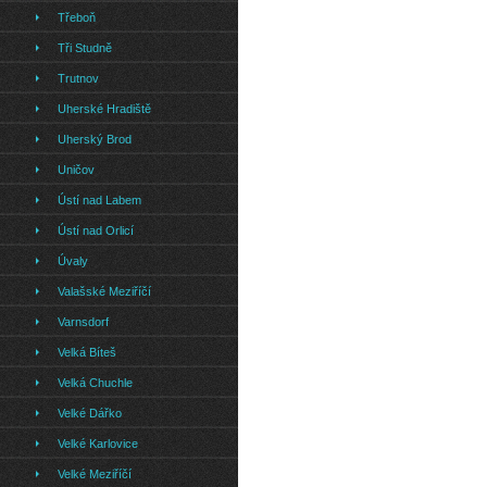
Třeboň
Tři Studně
Trutnov
Uherské Hradiště
Uherský Brod
Uničov
Ústí nad Labem
Ústí nad Orlicí
Úvaly
Valašské Meziříčí
Varnsdorf
Velká Bíteš
Velká Chuchle
Velké Dářko
Velké Karlovice
Velké Meziříčí