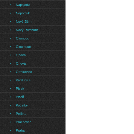
Napajedla
Nepomuk
Nový Jičín
Nový Rumburk
Olomouc
Oloumouc
Opava
Orlová
Otrokovice
Pardubice
Písek
Plzeň
Počátky
Polička
Prachatice
Praha