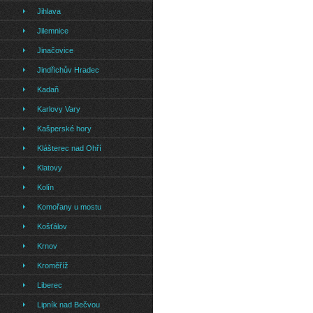
Jihlava
Jilemnice
Jinačovice
Jindřichův Hradec
Kadaň
Karlovy Vary
Kašperské hory
Klášterec nad Ohří
Klatovy
Kolín
Komořany u mostu
Košťálov
Krnov
Kroměříž
Liberec
Lipník nad Bečvou