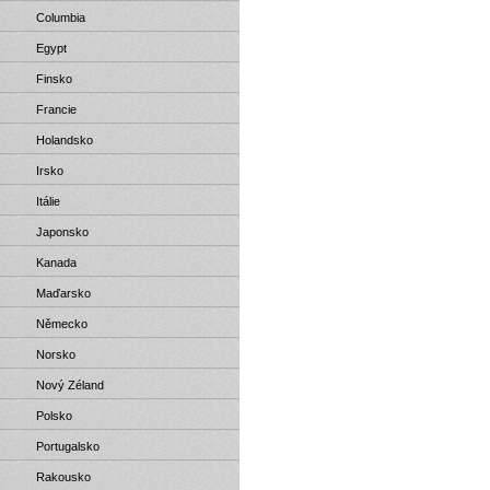
Columbia
Egypt
Finsko
Francie
Holandsko
Irsko
Itálie
Japonsko
Kanada
Maďarsko
Německo
Norsko
Nový Zéland
Polsko
Portugalsko
Rakousko