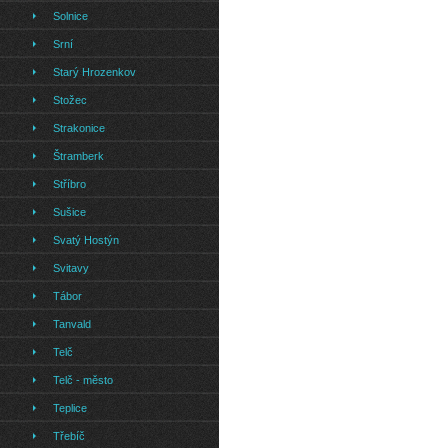
Solnice
Srní
Starý Hrozenkov
Stožec
Strakonice
Štramberk
Stříbro
Sušice
Svatý Hostýn
Svitavy
Tábor
Tanvald
Telč
Telč - město
Teplice
Třebíč