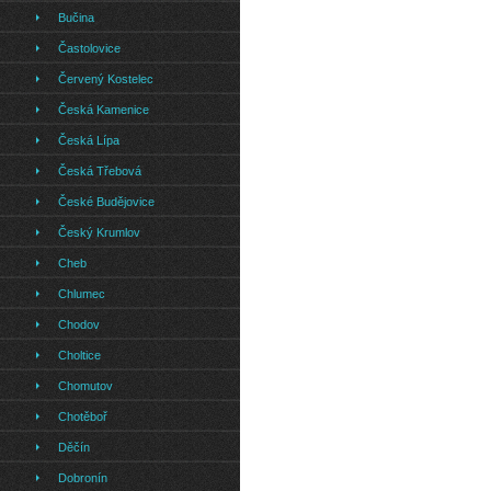
Bučina
Častolovice
Červený Kostelec
Česká Kamenice
Česká Lípa
Česká Třebová
České Budějovice
Český Krumlov
Cheb
Chlumec
Chodov
Choltice
Chomutov
Chotěboř
Děčín
Dobronín