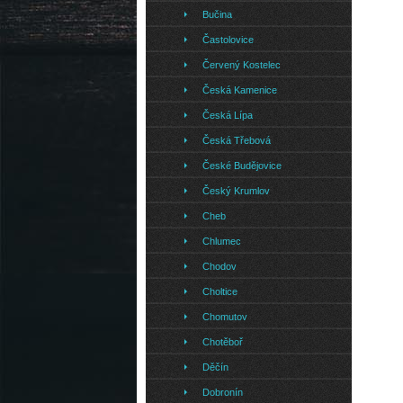
Bučina
Častolovice
Červený Kostelec
Česká Kamenice
Česká Lípa
Česká Třebová
České Budějovice
Český Krumlov
Cheb
Chlumec
Chodov
Choltice
Chomutov
Chotěboř
Děčín
Dobronín