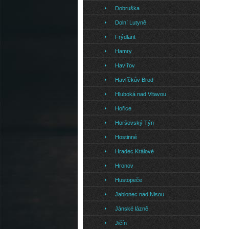
Dobruška
Dolní Lutyně
Frýdlant
Hamry
Havířov
Havlíčkův Brod
Hluboká nad Vltavou
Hořice
Horšovský Týn
Hostinné
Hradec Králové
Hronov
Hustopeče
Jablonec nad Nisou
Jánské lázně
Jičín