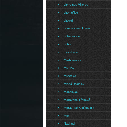
Lipno nad Vltavou
Litoměřice
Litovel
Lomnice nad Lužnicí
Luhačovice
Lutín
Lysá hora
Martínkovice
Mikulov
Milevsko
Mladá Boleslav
Mohelnice
Moravská Třebová
Moravské Budějovice
Most
Náchod