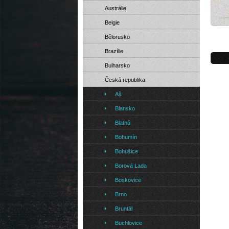
Austrálie
Belgie
Měst
Bělorusko
Brazílie
Bulharsko
Česká republika
Aš
Blansko
Blatná
Bohumín
Bohušice
Borová Lada
Boskovice
Brno
Bruntál
Buchlovice