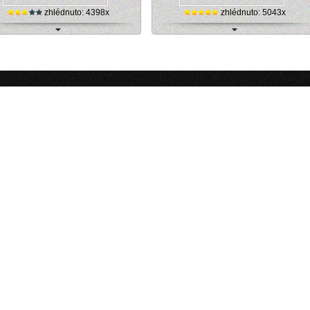
zhlédnuto: 4398x
zhlédnuto: 5043x
o Nepomuk - hřbitov (Plzeňský kraj)
Náměstí v Nepomuku - internetová kame