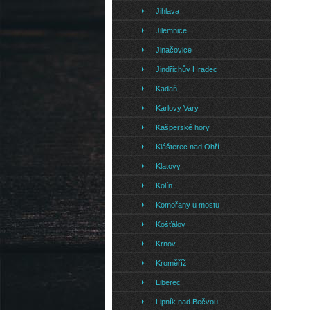
Jihlava
Jilemnice
Jinačovice
Jindřichův Hradec
Kadaň
Karlovy Vary
Kašperské hory
Klášterec nad Ohří
Klatovy
Kolín
Komořany u mostu
Košťálov
Krnov
Kroměříž
Liberec
Lipník nad Bečvou