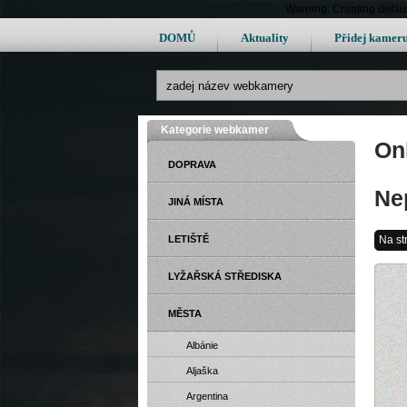
Warning: Creating defau
DOMŮ
Aktuality
Přidej kamer
Kategorie webkamer
On
DOPRAVA
Ne
JINÁ MÍSTA
LETIŠTĚ
Na st
LYŽAŘSKÁ STŘEDISKA
MĚSTA
Albánie
Aljaška
Argentina