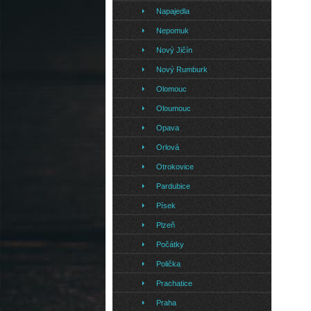
Napajedla
Nepomuk
Nový Jičín
Nový Rumburk
Olomouc
Oloumouc
Opava
Orlová
Otrokovice
Pardubice
Písek
Plzeň
Počátky
Polička
Prachatice
Praha