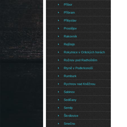
Příbor
Příbram
Přibyslav
Prostějov
Rakovník
Rejštejn
Rokytnice v Orlických horách
Rožnov pod Radhoštěm
Rtyně v Podkrkonoší
Rumburk
Rychnov nad Kněžnou
Sabinov
Sedlčany
Semily
Škrdlovice
Smečno