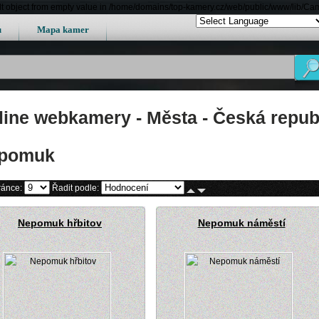
lt object from empty value in /home/domains/top-kamery.cz/web/public/www/lib/Ca
u
Mapa kamer
line webkamery - Města - Česká repub
pomuk
ránce:
Řadit podle:
Nepomuk hřbitov
Nepomuk náměstí