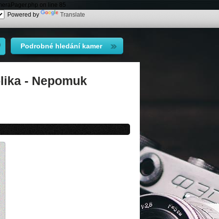
meraPager.php on line 85
Powered by
Translate
Podrobné hledání kamer
lika - Nepomuk