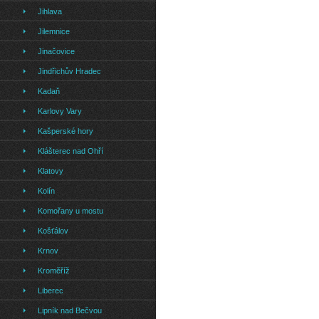
Jihlava
Jilemnice
Jinačovice
Jindřichův Hradec
Kadaň
Karlovy Vary
Kašperské hory
Klášterec nad Ohří
Klatovy
Kolín
Komořany u mostu
Košťálov
Krnov
Kroměříž
Liberec
Lipník nad Bečvou