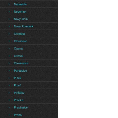
Napajedla
Nepomuk
Nový Jičín
Nový Rumburk
Olomouc
Oloumouc
Opava
Orlová
Otrokovice
Pardubice
Písek
Plzeň
Počátky
Polička
Prachatice
Praha