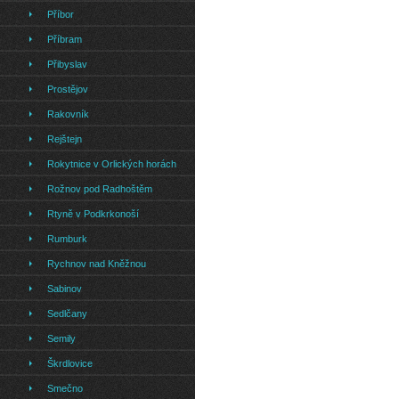
Příbor
Příbram
Přibyslav
Prostějov
Rakovník
Rejštejn
Rokytnice v Orlických horách
Rožnov pod Radhoštěm
Rtyně v Podkrkonoší
Rumburk
Rychnov nad Kněžnou
Sabinov
Sedlčany
Semily
Škrdlovice
Smečno