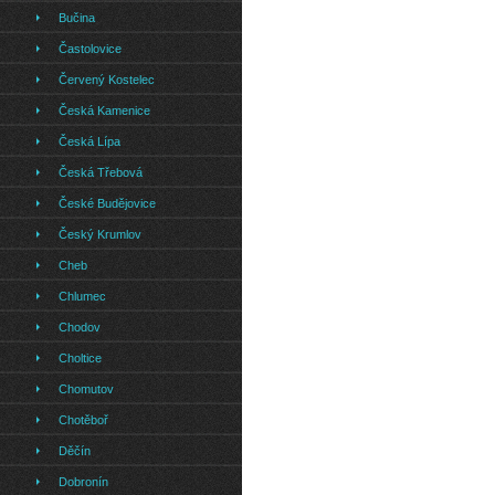
Bučina
Častolovice
Červený Kostelec
Česká Kamenice
Česká Lípa
Česká Třebová
České Budějovice
Český Krumlov
Cheb
Chlumec
Chodov
Choltice
Chomutov
Chotěboř
Děčín
Dobronín