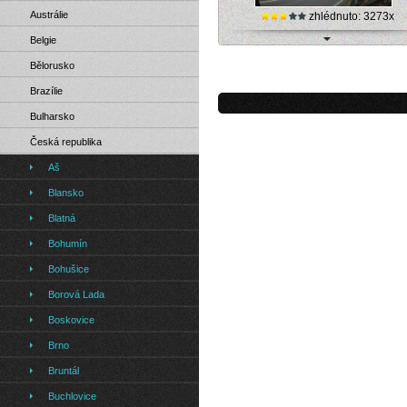
Austrálie
zhlédnuto: 3273x
Belgie
Šumava, Hamry - internetová live k
Bělorusko
Brazílie
Bulharsko
Česká republika
Aš
Blansko
Blatná
Bohumín
Bohušice
Borová Lada
Boskovice
Brno
Bruntál
Buchlovice