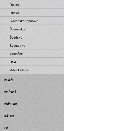
Řecko
Rusko
Slovenská republika
Španělsko
Švédsko
Švýcarsko
Tasmánie
USA
Velká Británie
PLÁŽE
POČASÍ
PŘÍSTAV
RÁDIO
TV