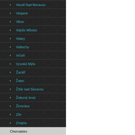
Veselí Nad Moravou
Vimperk
Vlkov
Vojnův Městec
Volary
Volduchy
Vrčeň
Vysoké Mýto
Žacléř
Žatec
Žďár nad Sázavou
Železný brod
Žirovnice
Zlín
Znojmo
Chorvatsko