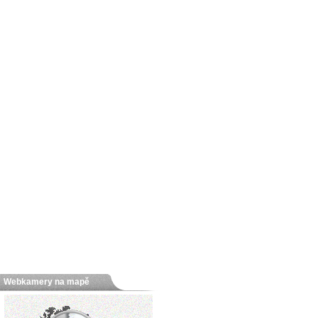
Webkamery na mapě