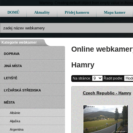
Warning: Creating default object from empty value in /h
DOMŮ
Aktuality
Přidej kameru
Mapa kamer
Kategorie webkamer
Online webkamery
DOPRAVA
Hamry
JINÁ MÍSTA
LETIŠTĚ
Na stránce:
Řadit podle:
LYŽAŘSKÁ STŘEDISKA
Czech Republic - Hamry
MĚSTA
Albánie
Aljaška
Argentina