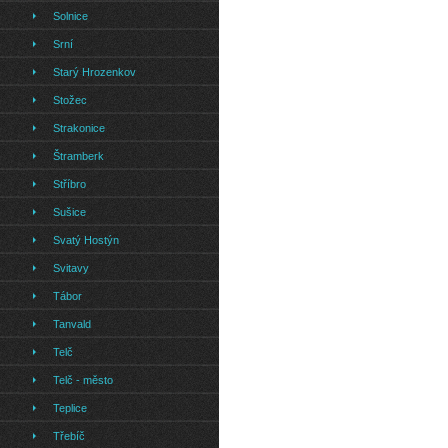
Solnice
Srní
Starý Hrozenkov
Stožec
Strakonice
Štramberk
Stříbro
Sušice
Svatý Hostýn
Svitavy
Tábor
Tanvald
Telč
Telč - město
Teplice
Třebíč