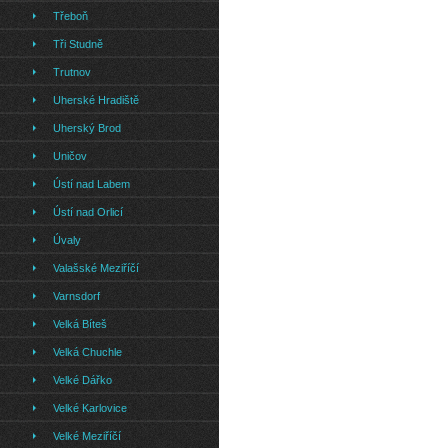
Třeboň
Tři Studně
Trutnov
Uherské Hradiště
Uherský Brod
Uničov
Ústí nad Labem
Ústí nad Orlicí
Úvaly
Valašské Meziříčí
Varnsdorf
Velká Bíteš
Velká Chuchle
Velké Dářko
Velké Karlovice
Velké Meziříčí