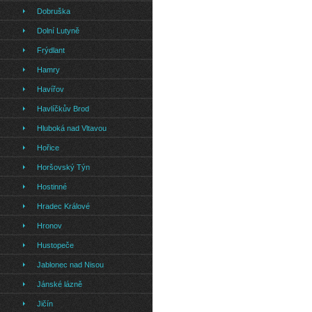
Dobruška
Dolní Lutyně
Frýdlant
Hamry
Havířov
Havlíčkův Brod
Hluboká nad Vltavou
Hořice
Horšovský Týn
Hostinné
Hradec Králové
Hronov
Hustopeče
Jablonec nad Nisou
Jánské lázně
Jičín