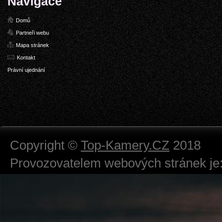
Navigace
Domů
Partneři webu
Mapa stránek
Kontakt
Právní ujednání
Copyright ©
Top-Kamery.CZ
2018
Provozovatelem webových stránek je:
724 111 234
Právnická osoba podnikající dle obc
Městský soud v Praze spisová značk