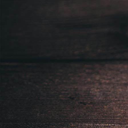
Sídlem: Zbraslavská 55/5a, Praha 5 -