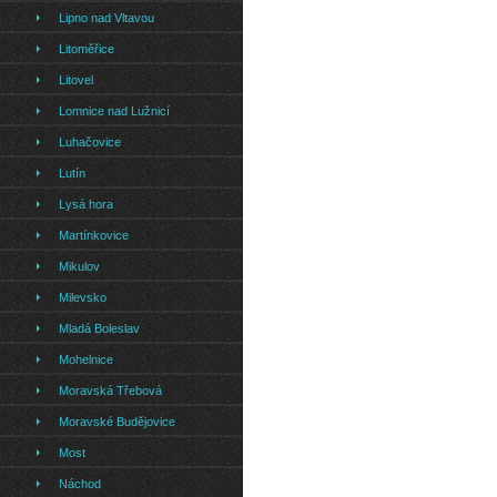
Lipno nad Vltavou
Litoměřice
Litovel
Lomnice nad Lužnicí
Luhačovice
Lutín
Lysá hora
Martínkovice
Mikulov
Milevsko
Mladá Boleslav
Mohelnice
Moravská Třebová
Moravské Budějovice
Most
Náchod