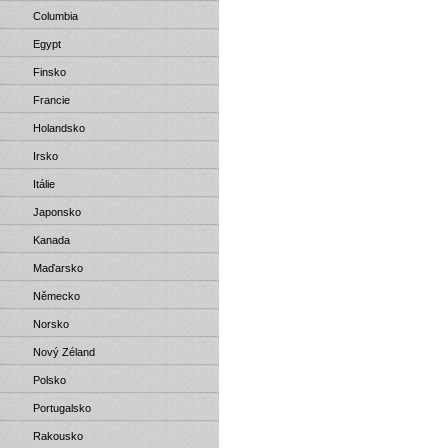
Columbia
Egypt
Finsko
Francie
Holandsko
Irsko
Itálie
Japonsko
Kanada
Maďarsko
Německo
Norsko
Nový Zéland
Polsko
Portugalsko
Rakousko