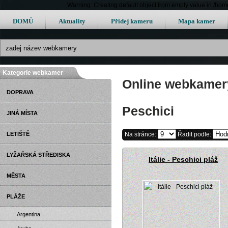
Warning: Creating default object from empty value in /h
DOMŮ
Aktuality
Přidej kameru
Mapa kamer
Kategorie webkamer
Online webkamery 
DOPRAVA
Peschici
JINÁ MÍSTA
LETIŠTĚ
Na stránce:
Řadit podle:
LYŽAŘSKÁ STŘEDISKA
Itálie - Peschici pláž
MĚSTA
PLÁŽE
Argentina