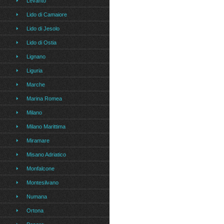
Levanto
Lido di Camaiore
Lido di Jesolo
Lido di Ostia
Lignano
Liguria
Marche
Marina Romea
Milano
Milano Marittima
Miramare
Misano Adriatico
Monfalcone
Montesilvano
Numana
Ortona