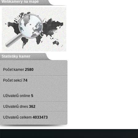
Webkamery na mapě
Statistiky kamer
Počet kamer
2580
Počet sekcí
74
Uživatelů online
5
Uživatelů dnes
362
Uživatelů celkem
4033473