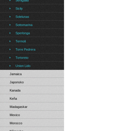
Senigallia
Sicily
Solelunas
Sottomarina
Sperlonga
Termoli
Torre Pedrera
Tortoreto
Union Lido
Jamaica
Japonsko
Kanada
Keňa
Madagaskar
Mexico
Morocco