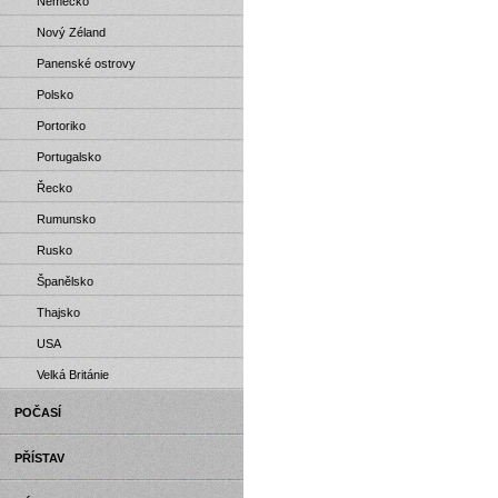
Německo
Nový Zéland
Panenské ostrovy
Polsko
Portoriko
Portugalsko
Řecko
Rumunsko
Rusko
Španělsko
Thajsko
USA
Velká Británie
POČASÍ
PŘÍSTAV