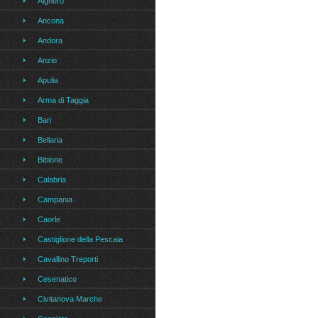
Alghero
Ancona
Andora
Anzio
Apulia
Arma di Taggia
Bari
Bellaria
Bibione
Calabria
Campania
Caorle
Castiglione della Pescaia
Cavallino Treporti
Cesenatico
Civitanova Marche