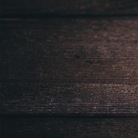
Právnická osoba podnikající dle obc
Městský soud v Praze spisová značk
Sídlem: Zbraslavská 55/5a, Praha 5 -