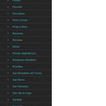
Pesaro
Peschici
Pescoluse
Porto Corsini
Praia a Mare
Ravenna
Riccione
Rimini
Roseto degli Abruzzi
Rosignano Marittimo
Rosolina
San Benedetto del Tronto
San Remo
San Vincenzo
San Vito lo Capo
Sardinia