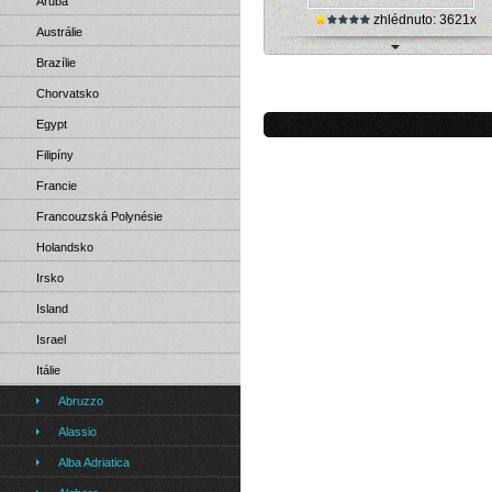
Aruba
zhlédnuto: 3621x
Austrálie
Brazílie
Peschici, Itálie - live kamera
Chorvatsko
Egypt
Filipíny
Francie
Francouzská Polynésie
Holandsko
Irsko
Island
Israel
Itálie
Abruzzo
Alassio
Alba Adriatica