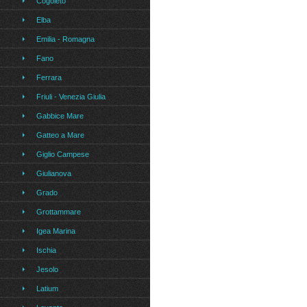
Cogoleto
Elba
Emilia - Romagna
Fano
Ferrara
Friuli - Venezia Giulia
Gabbice Mare
Gatteo a Mare
Giglio Campese
Giulianova
Grado
Grottammare
Igea Marina
Ischia
Jesolo
Latium