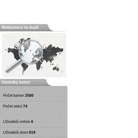
Webkamery na mapě
Statistiky kamer
Počet kamer
2580
Počet sekcí
74
Uživatelů online
6
Uživatelů dnes
919