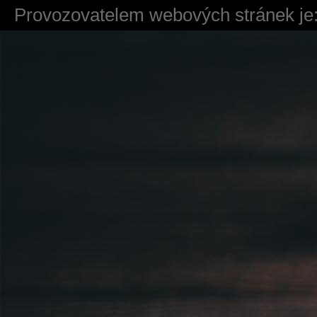
Provozovatelem webových stránek je:
724 111 234
Právnická osoba podnikající dle obc
Městský soud v Praze spisová značk
Sídlem: Zbraslavská 55/5a, Praha 5 -