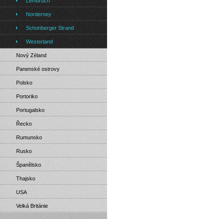
Lembruch
Norderney
Schonberger Strand
Westerland
Nový Zéland
Panenské ostrovy
Polsko
Portoriko
Portugalsko
Řecko
Rumunsko
Rusko
Španělsko
Thajsko
USA
Velká Británie