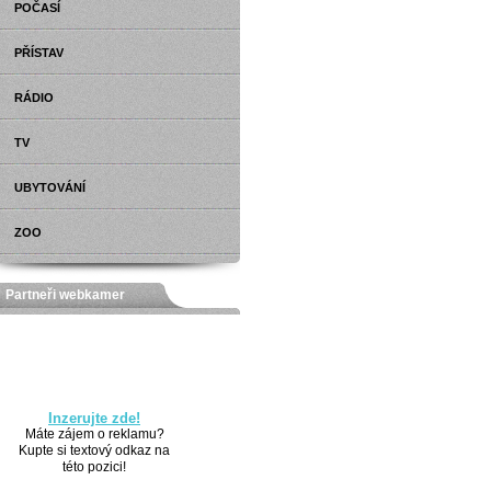
POČASÍ
PŘÍSTAV
RÁDIO
TV
UBYTOVÁNÍ
ZOO
Partneři webkamer
Inzerujte zde!
Máte zájem o reklamu?
Kupte si textový odkaz na
této pozici!