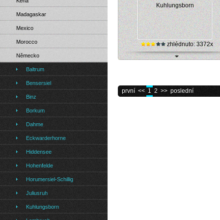
Keňa
Madagaskar
Mexico
Morocco
zhlédnuto: 3372x
Německo
Německo, Kuhlungsborn - pobřeží (s
Baltrum
kamera)
Bensersiel
první
<<
1
2
>>
poslední
Binz
Borkum
Dahme
Eckwarderhorne
Hiddensee
Hohenfelde
Horumersiel-Schillig
Juliusruh
Kuhlungsborn