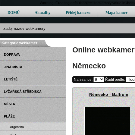
Warning: Creating default object from empty value in /h
DOMŮ
Aktuality
Přidej kameru
Mapa kamer
Kategorie webkamer
Online webkamery
DOPRAVA
Německo
JINÁ MÍSTA
LETIŠTĚ
Na stránce:
Řadit podle:
LYŽAŘSKÁ STŘEDISKA
Německo - Baltrum
MĚSTA
PLÁŽE
Argentina