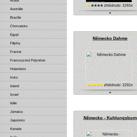
Aruba
zhlédnuto: 3265x
Austrálie
Brazílie
Německo, Baltrum - webová kamera o
Chorvatsko
Egypt
Německo Dahme
Filipíny
Francie
Francouzská Polynésie
Holandsko
Irsko
zhlédnuto: 3292x
Island
Israel
Německo, Dahme - live kamera (pl
Itálie
Jamaica
Německo - Kuhlungsborn
Japonsko
Kanada