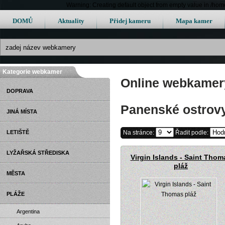
Warning: Creating default object from empty value in /h
DOMŮ
Aktuality
Přidej kameru
Mapa kamer
Kategorie webkamer
Online webkamery
DOPRAVA
Panenské ostrov
JINÁ MÍSTA
LETIŠTĚ
Na stránce:
Řadit podle:
LYŽAŘSKÁ STŘEDISKA
Virgin Islands - Saint Thom
pláž
MĚSTA
PLÁŽE
Argentina