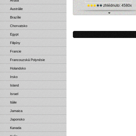
Aruba
zhlédnuto: 4580x
Austrálie
Brazílie
Panenské ostrovy, Saint Thomas - pí
pláž (live kamera)
Chorvatsko
Egypt
Filipíny
Francie
Francouzská Polynésie
Holandsko
Irsko
Island
Israel
Itálie
Jamaica
Japonsko
Kanada