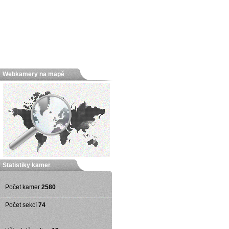
Webkamery na mapě
Statistiky kamer
Počet kamer
2580
Počet sekcí
74