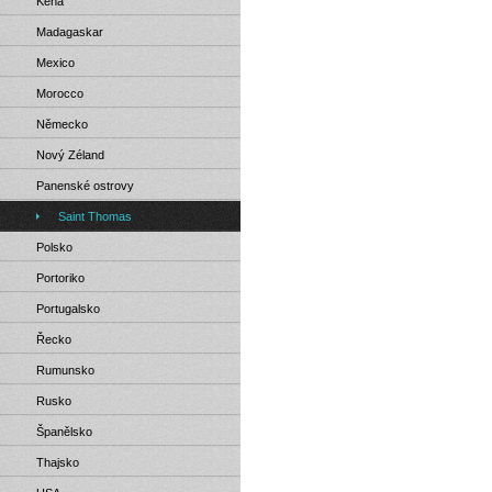
Keňa
Madagaskar
Mexico
Morocco
Německo
Nový Zéland
Panenské ostrovy
Saint Thomas
Polsko
Portoriko
Portugalsko
Řecko
Rumunsko
Rusko
Španělsko
Thajsko