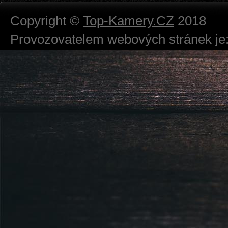
Copyright ©
Top-Kamery.CZ
2018
Provozovatelem webových stránek je:
724 111 234
Právnická osoba podnikající dle obc
Městský soud v Praze spisová značk
Sídlem: Zbraslavská 55/5a, Praha 5 -