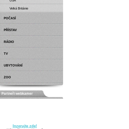
USA
Velká Británie
POČASÍ
PŘÍSTAV
RÁDIO
TV
UBYTOVÁNÍ
ZOO
Partneři webkamer
Inzerujte zde!