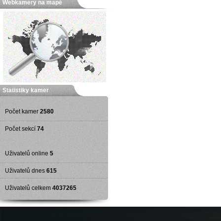
Webkamery na mapě
Statistiky kamer
Počet kamer
2580
Počet sekcí
74
Uživatelů online
5
Uživatelů dnes
615
Uživatelů celkem
4037265