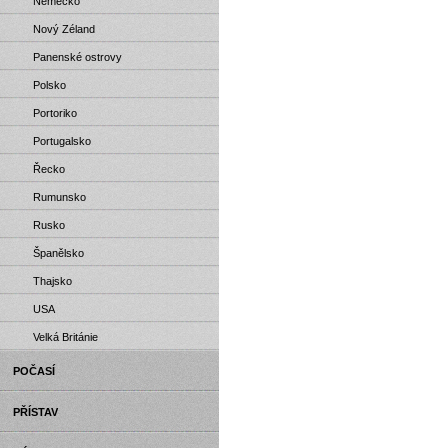
Německo
Nový Zéland
Panenské ostrovy
Polsko
Portoriko
Portugalsko
Řecko
Rumunsko
Rusko
Španělsko
Thajsko
USA
Velká Británie
POČASÍ
PŘÍSTAV