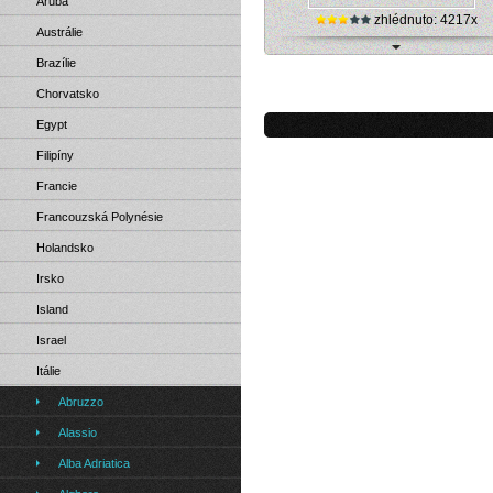
Aruba
zhlédnuto: 4217x
Austrálie
Brazílie
Itálie, Grottammare - pláž (online ka
Chorvatsko
Egypt
Filipíny
Francie
Francouzská Polynésie
Holandsko
Irsko
Island
Israel
Itálie
Abruzzo
Alassio
Alba Adriatica