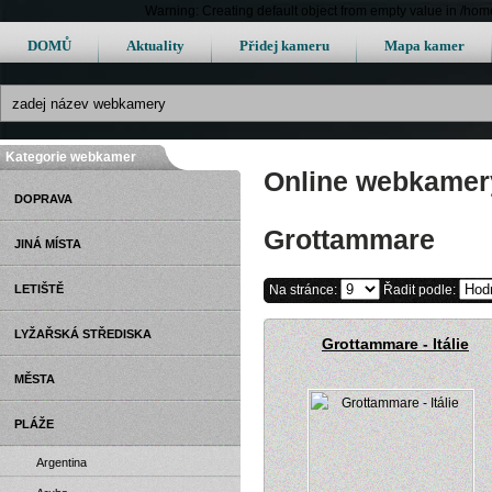
Warning: Creating default object from empty value in /h
DOMŮ
Aktuality
Přidej kameru
Mapa kamer
Kategorie webkamer
Online webkamery 
DOPRAVA
Grottammare
JINÁ MÍSTA
LETIŠTĚ
Na stránce:
Řadit podle:
LYŽAŘSKÁ STŘEDISKA
Grottammare - Itálie
MĚSTA
PLÁŽE
Argentina