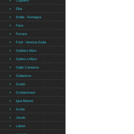
Cogoleto
Elba
Emilia - Romagna
Fano
Ferrara
Friuli - Venezia Giulia
Gabbice Mare
Gatteo a Mare
Giglio Campese
Giulianova
Grado
Grottammare
Igea Marina
Ischia
Jesolo
Latium