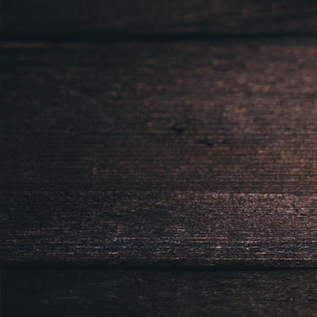
Právnická osoba podnikající dle obc
Městský soud v Praze spisová značk
Sídlem: Zbraslavská 55/5a, Praha 5 -