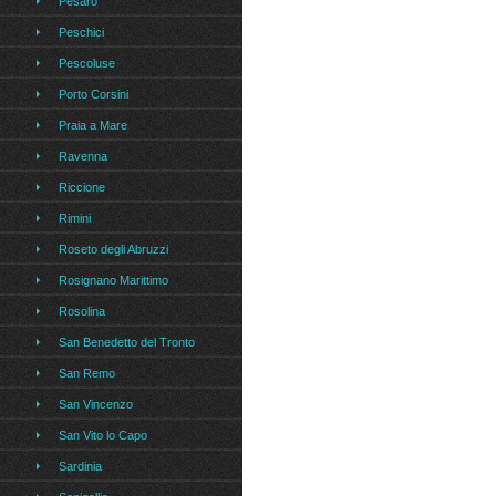
Pesaro
Peschici
Pescoluse
Porto Corsini
Praia a Mare
Ravenna
Riccione
Rimini
Roseto degli Abruzzi
Rosignano Marittimo
Rosolina
San Benedetto del Tronto
San Remo
San Vincenzo
San Vito lo Capo
Sardinia