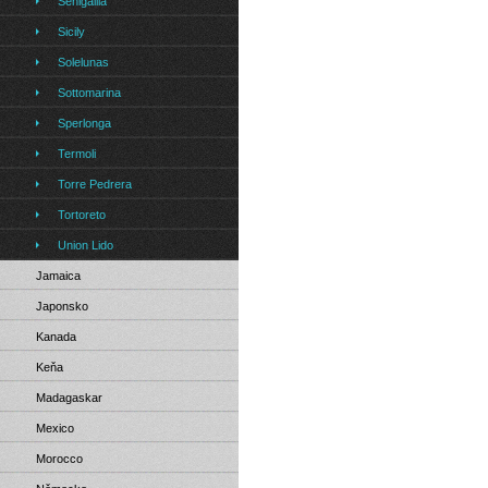
Senigallia
Sicily
Solelunas
Sottomarina
Sperlonga
Termoli
Torre Pedrera
Tortoreto
Union Lido
Jamaica
Japonsko
Kanada
Keňa
Madagaskar
Mexico
Morocco