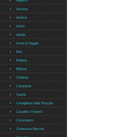
Alghero
Ancona
Andora
Anzio
Apulia
Arma di Taggia
Bari
Bellaria
Bibione
Calabria
Campania
Caorle
Castiglione della Pescaia
Cavallino Treporti
Cesenatico
Civitanova Marche