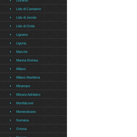
Levanto
Lido di Camaiore
Lido di Jesolo
Lido di Ostia
Lignano
Liguria
Marche
Marina Romea
Milano
Milano Marittima
Miramare
Misano Adriatico
Monfalcone
Montesilvano
Numana
Ortona