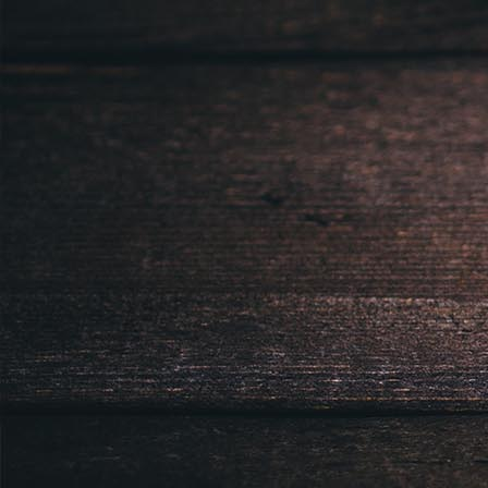
Právnická osoba podnikající dle obc
Městský soud v Praze spisová značk
Sídlem: Zbraslavská 55/5a, Praha 5 -