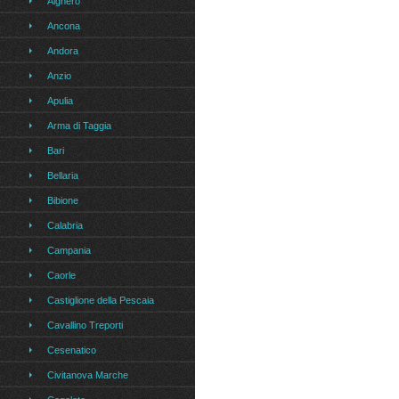
Alghero
Ancona
Andora
Anzio
Apulia
Arma di Taggia
Bari
Bellaria
Bibione
Calabria
Campania
Caorle
Castiglione della Pescaia
Cavallino Treporti
Cesenatico
Civitanova Marche