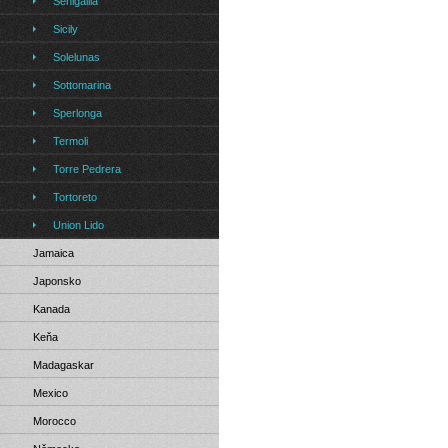
Senigallia
Sicily
Solelunas
Sottomarina
Sperlonga
Termoli
Torre Pedrera
Tortoreto
Union Lido
Jamaica
Japonsko
Kanada
Keňa
Madagaskar
Mexico
Morocco