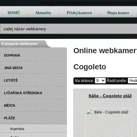
Warning: Creating default object from empty value in /h
DOMŮ
Aktuality
Přidej kameru
Mapa kamer
Kategorie webkamer
Online webkamery 
DOPRAVA
Cogoleto
JINÁ MÍSTA
LETIŠTĚ
Na stránce:
Řadit podle:
LYŽAŘSKÁ STŘEDISKA
Itálie - Cogoleto pláž
MĚSTA
PLÁŽE
Argentina