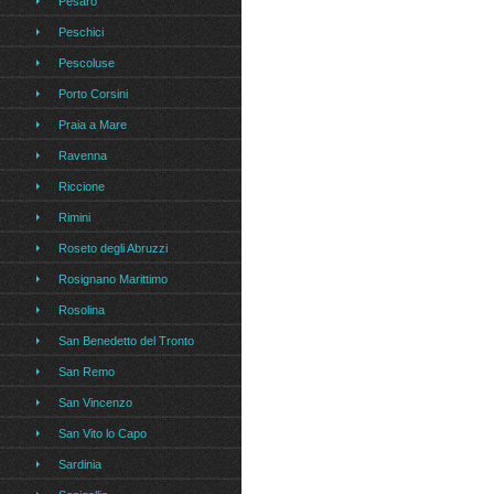
Pesaro
Peschici
Pescoluse
Porto Corsini
Praia a Mare
Ravenna
Riccione
Rimini
Roseto degli Abruzzi
Rosignano Marittimo
Rosolina
San Benedetto del Tronto
San Remo
San Vincenzo
San Vito lo Capo
Sardinia