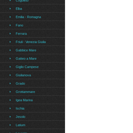
Cogoleto
Elba
Emilia - Romagna
Fano
Ferrara
Friuli - Venezia Giulia
Gabbice Mare
Gatteo a Mare
Giglio Campese
Giulianova
Grado
Grottammare
Igea Marina
Ischia
Jesolo
Latium