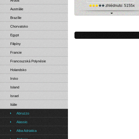
Aruba
zhlédnuto: 5155x
Austrálie
Brazílie
Itálie, Cogoleto - mořské pobřeží (on
kamera)
Chorvatsko
Egypt
Filipíny
Francie
Francouzská Polynésie
Holandsko
Irsko
Island
Israel
Itálie
Abruzzo
Alassio
Alba Adriatica