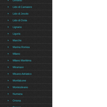
Levanto
Lido di Camaiore
Lido di Jesolo
Lido di Ostia
Lignano
Liguria
Marche
Marina Romea
Milano
Milano Marittima
Miramare
Misano Adriatico
Monfalcone
Montesilvano
Numana
Ortona