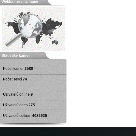
Webkamery na mapě
Statistiky kamer
Počet kamer
2580
Počet sekcí
74
Uživatelů online
9
Uživatelů dnes
275
Uživatelů celkem
4036925