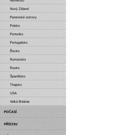
Německo
Nový Zéland
Panenské ostrovy
Polsko
Portoriko
Portugalsko
Řecko
Rumunsko
Rusko
Španělsko
Thajsko
USA
Velká Británie
POČASÍ
PŘÍSTAV