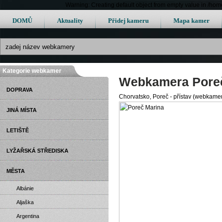
Warning: Creating default object from empty value in /h
DOMŮ
Aktuality
Přidej kameru
Mapa kamer
Kategorie webkamer
Webkamera Pore
DOPRAVA
Chorvatsko, Poreč - přístav (webkame
JINÁ MÍSTA
LETIŠTĚ
LYŽAŘSKÁ STŘEDISKA
MĚSTA
Albánie
Aljaška
Argentina