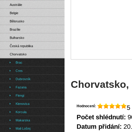
Austrálie
Belgie
Bělorusko
Brazílie
Bulharsko
Česká republika
Chorvatsko
Brac
Cres
Dubrovník
Chorvatsko, 
Fazana
Flengi
Klenovica
Hodnocení:
5 
Korcula
Počet shlédnutí:
9
Makarska
Datum přidání:
20
Mali Lošinj