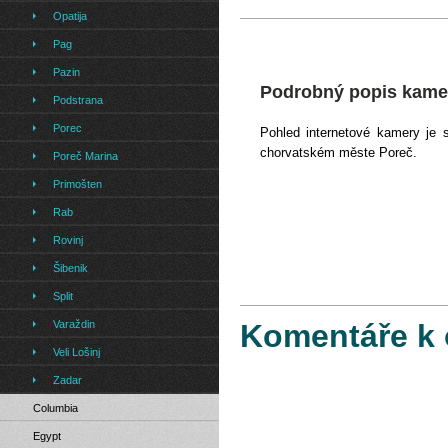
Opatija
Pag
Pazin
Podrobný popis kame
Podstrana
Porec
Pohled internetové kamery je 
chorvatském měste Poreč.
Poreč Marina
Primošten
Rab
Rovinj
Šibenik
Split
Varaždin
Komentáře k 
Veli Lošinj
Zadar
Columbia
Egypt