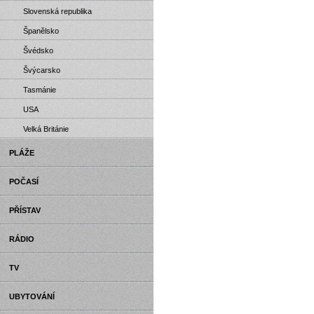
Slovenská republika
Španělsko
Švédsko
Švýcarsko
Tasmánie
USA
Velká Británie
PLÁŽE
POČASÍ
PŘÍSTAV
RÁDIO
TV
UBYTOVÁNÍ