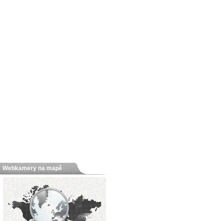
Webkamery na mapě