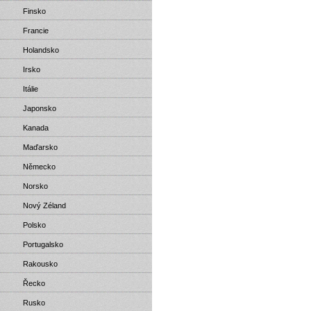
Finsko
Francie
Holandsko
Irsko
Itálie
Japonsko
Kanada
Maďarsko
Německo
Norsko
Nový Zéland
Polsko
Portugalsko
Rakousko
Řecko
Rusko