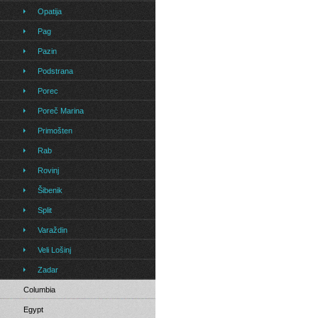
Opatija
Pag
Pazin
Podstrana
Porec
Poreč Marina
Primošten
Rab
Rovinj
Šibenik
Split
Varaždin
Veli Lošinj
Zadar
Columbia
Egypt