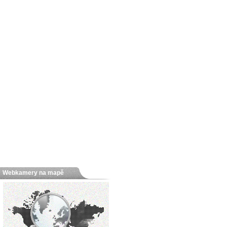
Webkamery na mapě