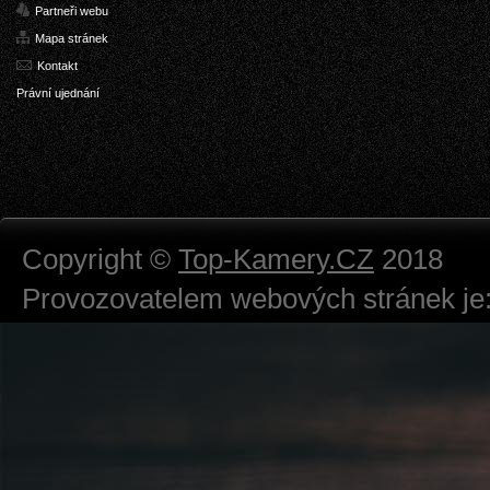
Partneři webu
Mapa stránek
Kontakt
Právní ujednání
Copyright ©
Top-Kamery.CZ
2018
Provozovatelem webových stránek je:
724 111 234
Právnická osoba podnikající dle obc
Městský soud v Praze spisová značk
Sídlem: Zbraslavská 55/5a, Praha 5 -