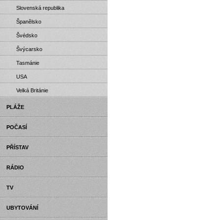
Slovenská republika
Španělsko
Švédsko
Švýcarsko
Tasmánie
USA
Velká Británie
PLÁŽE
POČASÍ
PŘÍSTAV
RÁDIO
TV
UBYTOVÁNÍ