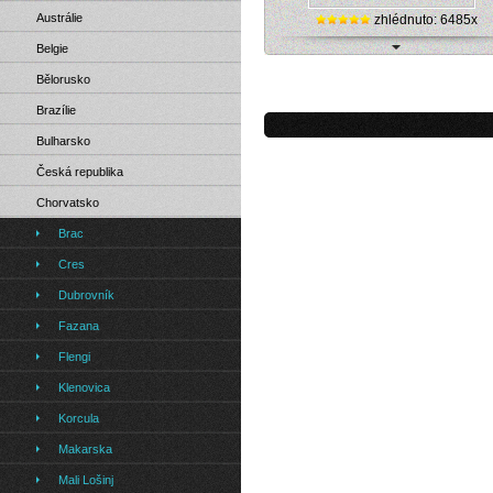
Austrálie
zhlédnuto: 6485x
Belgie
Chorvatsko, Fazana - live internet
Bělorusko
kamera
Brazílie
Bulharsko
Česká republika
Chorvatsko
Brac
Cres
Dubrovník
Fazana
Flengi
Klenovica
Korcula
Makarska
Mali Lošinj