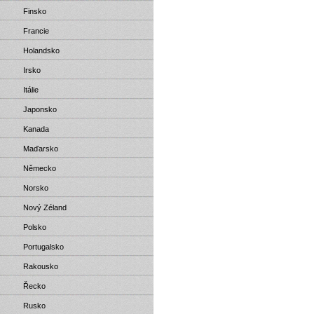
Finsko
Francie
Holandsko
Irsko
Itálie
Japonsko
Kanada
Maďarsko
Německo
Norsko
Nový Zéland
Polsko
Portugalsko
Rakousko
Řecko
Rusko