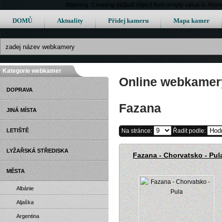
Warning: Creating default object from empty value in /h
DOMŮ
Aktuality
Přidej kameru
Mapa kamer
Kategorie webkamer
Online webkamery
DOPRAVA
Fazana
JINÁ MÍSTA
LETIŠTĚ
Na stránce:
Řadit podle:
LYŽAŘSKÁ STŘEDISKA
Fazana - Chorvatsko - Pul
MĚSTA
Albánie
Aljaška
Argentina