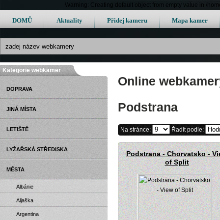
Warning: Creating default object from empty value in /h
DOMŮ
Aktuality
Přidej kameru
Mapa kamer
Kategorie webkamer
Online webkamery
DOPRAVA
Podstrana
JINÁ MÍSTA
LETIŠTĚ
Na stránce:
Řadit podle:
LYŽAŘSKÁ STŘEDISKA
Podstrana - Chorvatsko - V
of Split
MĚSTA
Albánie
Aljaška
Argentina