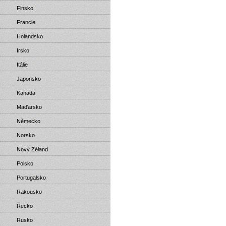
Finsko
Francie
Holandsko
Irsko
Itálie
Japonsko
Kanada
Maďarsko
Německo
Norsko
Nový Zéland
Polsko
Portugalsko
Rakousko
Řecko
Rusko