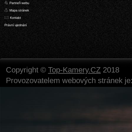
Partneři webu
Mapa stránek
Kontakt
Právní ujednání
Copyright ©
Top-Kamery.CZ
2018
Provozovatelem webových stránek je:
724 111 234
Právnická osoba podnikající dle obc
Městský soud v Praze spisová značk
Sídlem: Zbraslavská 55/5a, Praha 5 -