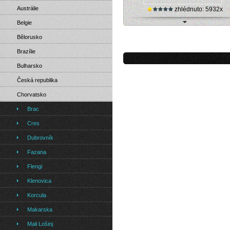
Austrálie
zhlédnuto: 5932x
Belgie
Chorvatsko, Podstrana - mořská hla
Bělorusko
(webkamera)
Brazílie
Bulharsko
Česká republika
Chorvatsko
Brac
Cres
Dubrovník
Fazana
Flengi
Klenovica
Korcula
Makarska
Mali Lošinj