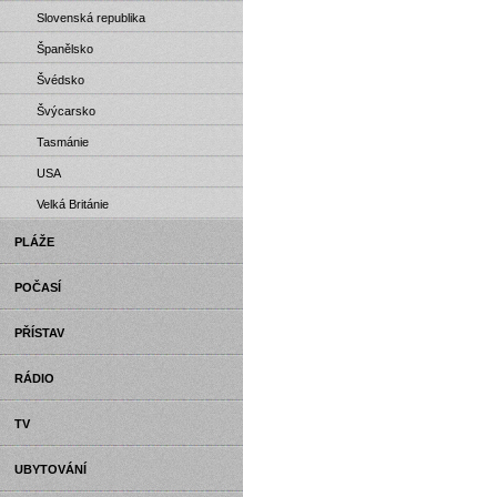
Slovenská republika
Španělsko
Švédsko
Švýcarsko
Tasmánie
USA
Velká Británie
PLÁŽE
POČASÍ
PŘÍSTAV
RÁDIO
TV
UBYTOVÁNÍ