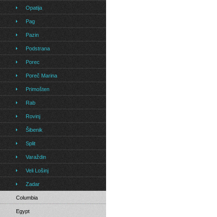
Opatija
Pag
Pazin
Podstrana
Porec
Poreč Marina
Primošten
Rab
Rovinj
Šibenik
Split
Varaždin
Veli Lošinj
Zadar
Columbia
Egypt