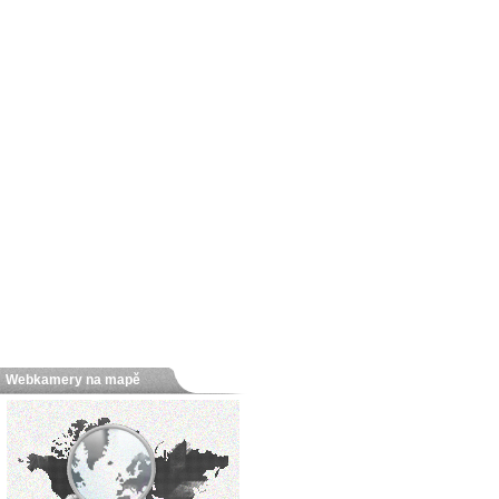
Webkamery na mapě