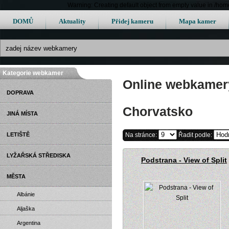
Warning: Creating default object from empty value in /h
DOMŮ
Aktuality
Přidej kameru
Mapa kamer
Kategorie webkamer
Online webkamery
DOPRAVA
Chorvatsko
JINÁ MÍSTA
LETIŠTĚ
Na stránce:
Řadit podle:
LYŽAŘSKÁ STŘEDISKA
Podstrana - View of Split
MĚSTA
Albánie
Aljaška
Argentina