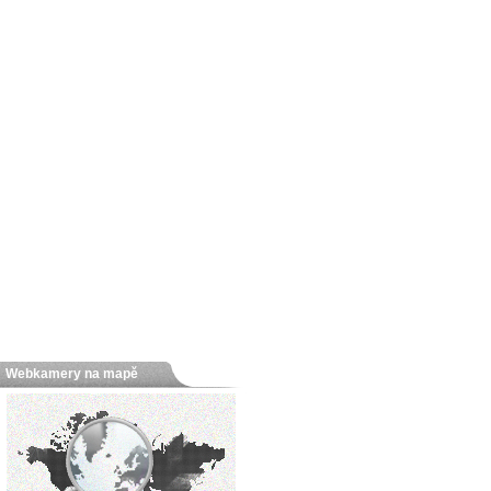
Webkamery na mapě