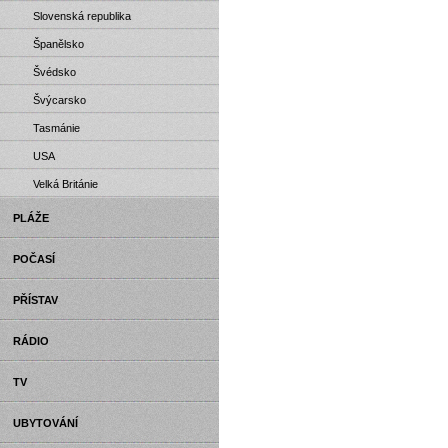
Slovenská republika
Španělsko
Švédsko
Švýcarsko
Tasmánie
USA
Velká Británie
PLÁŽE
POČASÍ
PŘÍSTAV
RÁDIO
TV
UBYTOVÁNÍ