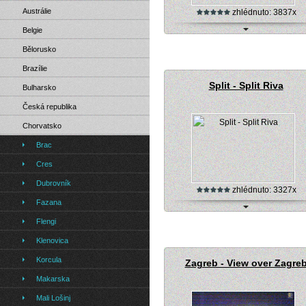
Austrálie
zhlédnuto: 3837x
Belgie
Webkamera - Podstrana - View of Sp
Bělorusko
Brazílie
Split - Split Riva
Bulharsko
Česká republika
Chorvatsko
Brac
Cres
Dubrovník
zhlédnuto: 3327x
Fazana
Webkamera - Split - Split Riva
Flengi
Klenovica
Korcula
Zagreb - View over Zagre
Makarska
Mali Lošinj