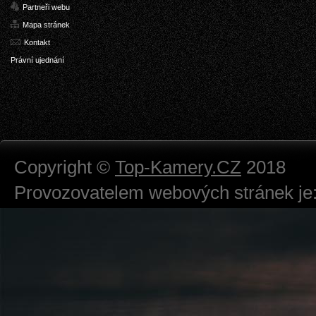
Partneři webu
Mapa stránek
Kontakt
Právní ujednání
Copyright ©
Top-Kamery.CZ
2018
Provozovatelem webových stránek je:
724 111 234
Právnická osoba podnikající dle obc
Městský soud v Praze spisová značk
Sídlem: Zbraslavská 55/5a, Praha 5 -