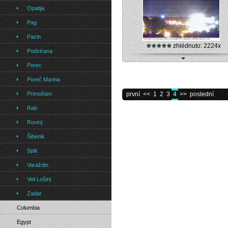
Opatija
Pag
Pazin
zhlédnuto: 2224x
Podstrana
Porec
Webkamera - Zagreb - View over Za
Poreč Marina
Primošten
první
<<
1
2
3
4
>>
poslední
Rab
Rovinj
Šibenik
Split
Varaždin
Veli Lošinj
Zadar
Columbia
Egypt