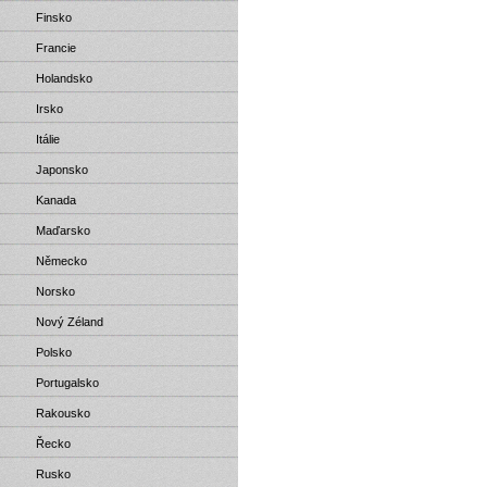
Finsko
Francie
Holandsko
Irsko
Itálie
Japonsko
Kanada
Maďarsko
Německo
Norsko
Nový Zéland
Polsko
Portugalsko
Rakousko
Řecko
Rusko