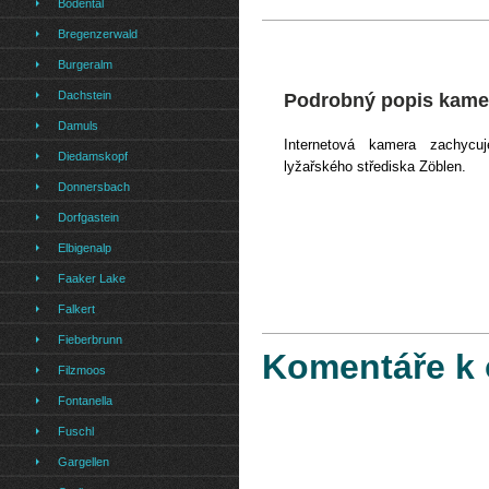
Bodental
Bregenzerwald
Burgeralm
Dachstein
Podrobný popis kame
Damuls
Internetová kamera zachycu
Diedamskopf
lyžařského střediska Zöblen.
Donnersbach
Dorfgastein
Elbigenalp
Faaker Lake
Falkert
Fieberbrunn
Komentáře k 
Filzmoos
Fontanella
Fuschl
Gargellen