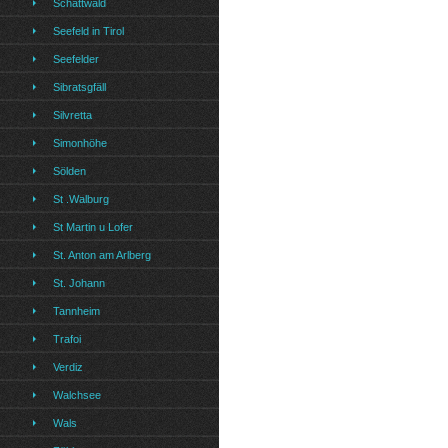
Schattwald
Seefeld in Tirol
Seefelder
Sibratsgfäll
Silvretta
Simonhöhe
Sölden
St .Walburg
St Martin u Lofer
St. Anton am Arlberg
St. Johann
Tannheim
Trafoi
Verdiz
Walchsee
Wals