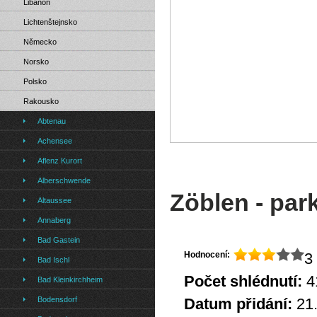
Libanon
Lichtenštejnsko
Německo
Norsko
Polsko
Rakousko
Abtenau
Achensee
Aflenz Kurort
Alberschwende
Zöblen - par
Altaussee
Annaberg
Bad Gastein
Hodnocení:
3 
Bad Ischl
Počet shlédnutí:
4
Bad Kleinkirchheim
Bodensdorf
Datum přidání:
21