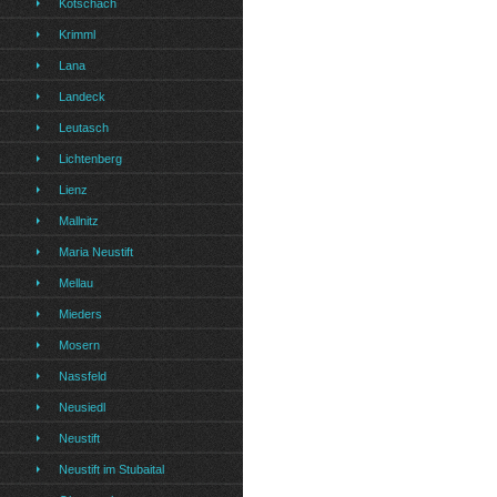
Kotschach
Krimml
Lana
Landeck
Leutasch
Lichtenberg
Lienz
Mallnitz
Maria Neustift
Mellau
Mieders
Mosern
Nassfeld
Neusiedl
Neustift
Neustift im Stubaital