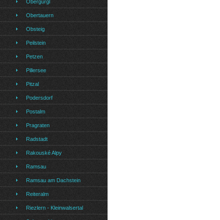
Obergurgl
Obertauern
Obsteig
Peilstein
Petzen
Pillersee
Pitzal
Podersdorf
Postalm
Pragraten
Radstadt
Rakouské Alpy
Ramsau
Ramsau am Dachstein
Reiteralm
Riezlern - Kleinwalsertal