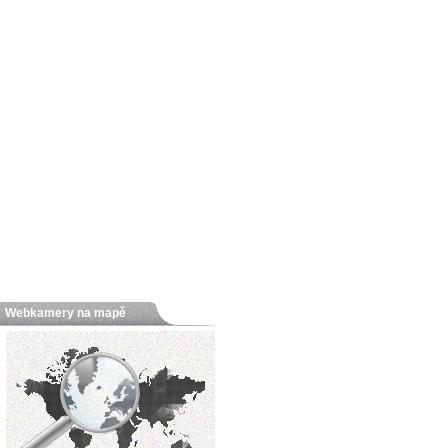
Webkamery na mapě