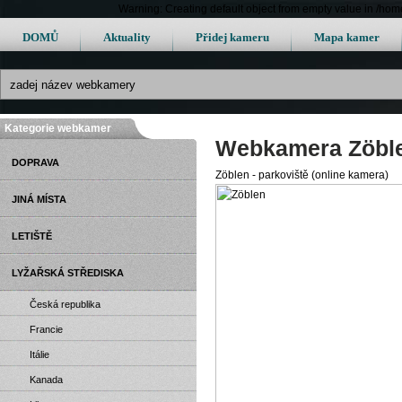
Warning: Creating default object from empty value in /h
DOMŮ
Aktuality
Přidej kameru
Mapa kamer
Kategorie webkamer
Webkamera Zöbl
DOPRAVA
Zöblen - parkoviště (online kamera)
JINÁ MÍSTA
LETIŠTĚ
LYŽAŘSKÁ STŘEDISKA
Česká republika
Francie
Itálie
Kanada