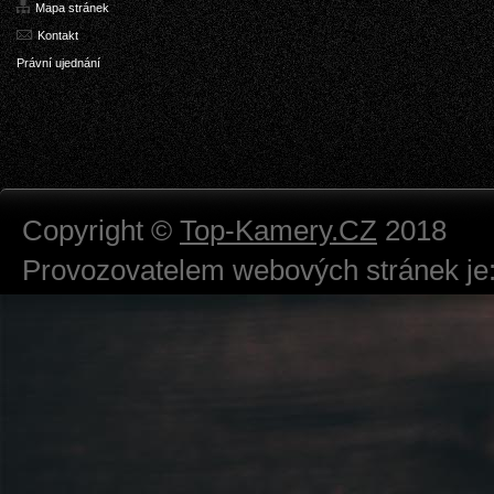
Mapa stránek
Kontakt
Právní ujednání
Copyright ©
Top-Kamery.CZ
2018
Provozovatelem webových stránek je:
724 111 234
Právnická osoba podnikající dle obc
Městský soud v Praze spisová značk
Sídlem: Zbraslavská 55/5a, Praha 5 -