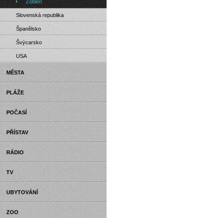
Zöblen
Slovenská republika
Španělsko
Švýcarsko
USA
MĚSTA
PLÁŽE
POČASÍ
PŘÍSTAV
RÁDIO
TV
UBYTOVÁNÍ
ZOO