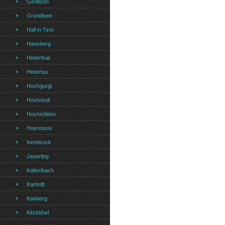
Gerlitzen
Grundlsee
Hall in Tirol
Hansberg
Hinterthal
Hintertux
Hochgurgl
Hochrindl
Hochsölden
Hoermoos
Innsbruck
Jauerling
Kaltenbach
Karlstift
Kasberg
Kitzbühel