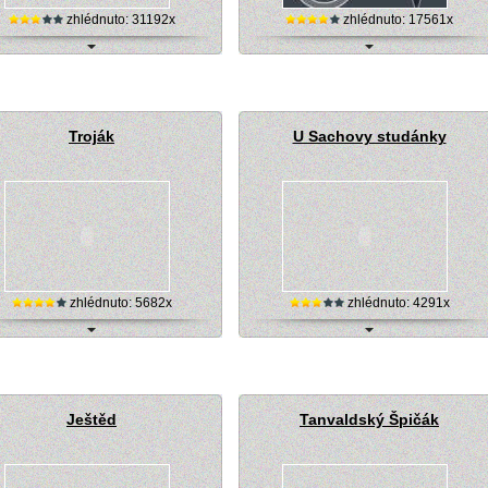
zhlédnuto: 31192x
zhlédnuto: 17561x
řské středisko Pustevny, live kamera
Skiareál Bílá (Beskydy) - online kamera
Troják
U Sachovy studánky
zhlédnuto: 5682x
zhlédnuto: 4291x
žařské středisko Troják - aktuálně
Skiareál U Sachovy studánky - webová
kamera
Ještěd
Tanvaldský Špičák