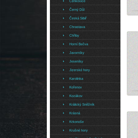
Čenkovice
Černý Důl
Lyža
Česká Sibiř
Chrastava
Chřiby
Horní Bečva
Javorníky
Jeseníky
Jizerské hory
Karolinka
Kořenov
Kozákov
Ly
Králický Sněžník
Krásná
Krkonoše
Krušné hory