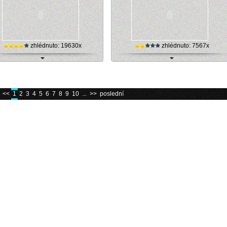
zhlédnuto: 19630x
zhlédnuto: 7567x
Skiareál Ještěd - live kamera
internetová kamera Tanvaldský Špičák
<<
1
2
3
4
5
6
7
8
9
10
...
>>
poslední