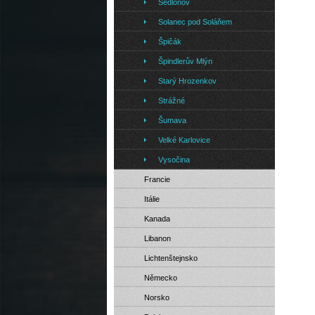
Sedloňov
Solanec pod Soláňem
Špičák
Špindlerův Mlýn
Starý Hrozenkov
Strážné
Šumava
Velké Karlovice
Vysočina
Francie
Itálie
Kanada
Libanon
Lichtenštejnsko
Německo
Norsko