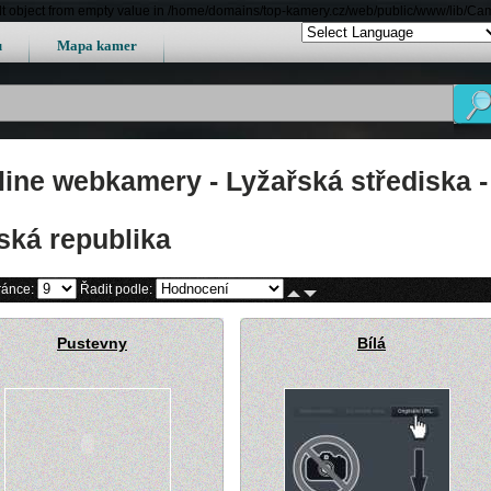
lt object from empty value in /home/domains/top-kamery.cz/web/public/www/lib/Ca
u
Mapa kamer
line webkamery - Lyžařská střediska -
ská republika
ránce:
Řadit podle:
Pustevny
Bílá