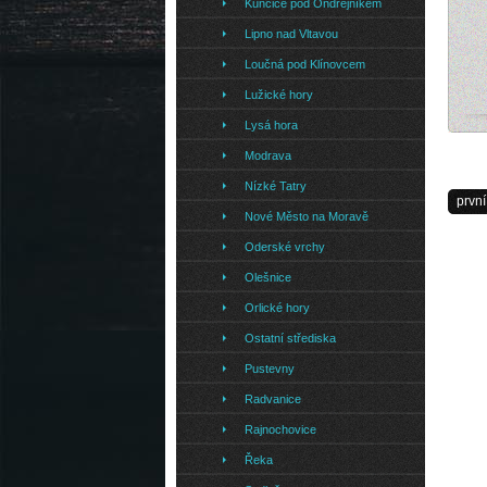
Kunčice pod Ondřejníkem
Lipno nad Vltavou
Loučná pod Klínovcem
Lužické hory
Lysá hora
Modrava
Nízké Tatry
první
Nové Město na Moravě
Oderské vrchy
Olešnice
Orlické hory
Ostatní střediska
Pustevny
Radvanice
Rajnochovice
Řeka