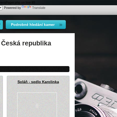
meraPager.php on line 85
Powered by
Translate
Podrobné hledání kamer
 Česká republika
Soláň - sedlo Karolinka