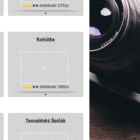
zhlédnuto: 5751x
Soláň - sedlo Karolinka, webkamera
Kohůtka
zhlédnuto: 5892x
Ski centrum Kohůtka v Beskydech
Tanvaldský Špičák