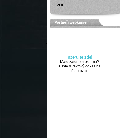
ZOO
Partneři webkamer
Inzerujte zde!
Máte zájem o reklamu?
Kupte si textový odkaz na
této pozici!