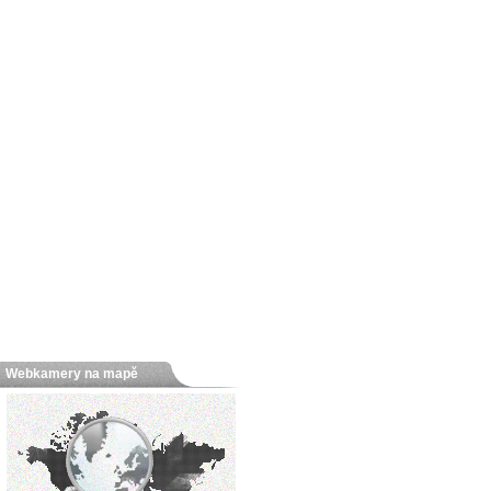
Webkamery na mapě