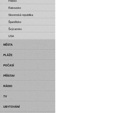
Polsko
Rakousko
Slovenská republika
Španělsko
Švýcarsko
USA
MĚSTA
PLÁŽE
POČASÍ
PŘÍSTAV
RÁDIO
TV
UBYTOVÁNÍ