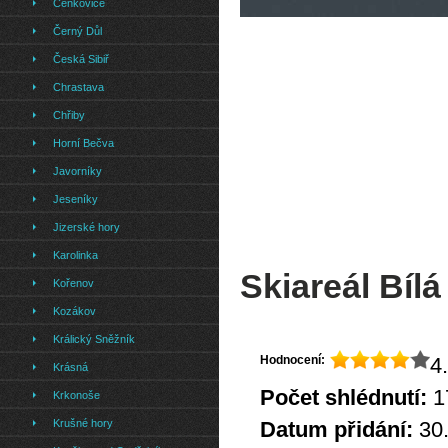
Čenkovice
Černý Důl
Česká Sibiř
Chrastava
Chřiby
Horní Bečva
Javorníky
Jeseníky
Jizerské hory
Karolinka
Skiareál Bíl
Kořenov
Kozákov
Králický Sněžník
Hodnocení:
4.
Krásná
Počet shlédnutí:
1
Krkonoše
Krušné hory
Datum přidání:
30