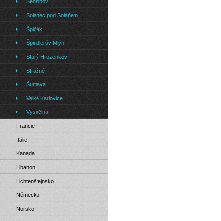
Sedloňov
Solanec pod Soláňem
Špičák
Špindlerův Mlýn
Starý Hrozenkov
Strážné
Šumava
Velké Karlovice
Vysočina
Francie
Itálie
Kanada
Libanon
Lichtenštejnsko
Německo
Norsko