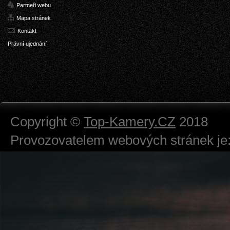
Partneři webu
Mapa stránek
Kontakt
Právní ujednání
Copyright ©
Top-Kamery.CZ
2018
Provozovatelem webových stránek je:
724 111 234
Právnická osoba podnikající dle obc
Městský soud v Praze spisová značk
Sídlem: Zbraslavská 55/5a, Praha 5 -