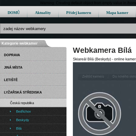
Warning: Creating default object from empty value in /h
DOMŮ
Aktuality
Přidej kameru
Mapa kamer
Kategorie webkamer
Webkamera Bílá
DOPRAVA
Skiareál Bílá (Beskydy) - online kame
JINÁ MÍSTA
LETIŠTĚ
LYŽAŘSKÁ STŘEDISKA
Česká republika
Bedřichov
Beskydy
Bílá