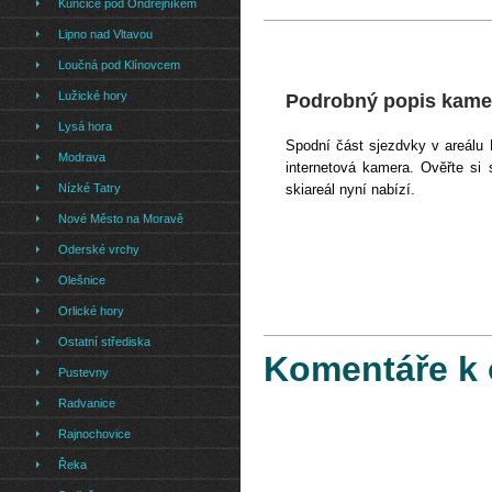
Kunčice pod Ondřejníkem
Lipno nad Vltavou
Loučná pod Klínovcem
Lužické hory
Podrobný popis kamer
Lysá hora
Spodní část sjezdvky v areálu
Modrava
internetová kamera. Ověřte si
Nízké Tatry
skiareál nyní nabízí.
Nové Město na Moravě
Oderské vrchy
Olešnice
Orlické hory
Ostatní střediska
Komentáře k 
Pustevny
Radvanice
Rajnochovice
Řeka