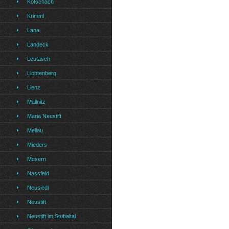
Kotschach
Krimml
Lana
Landeck
Leutasch
Lichtenberg
Lienz
Mallnitz
Maria Neustift
Mellau
Mieders
Mosern
Nassfeld
Neusiedl
Neustift
Neustift im Stubaital