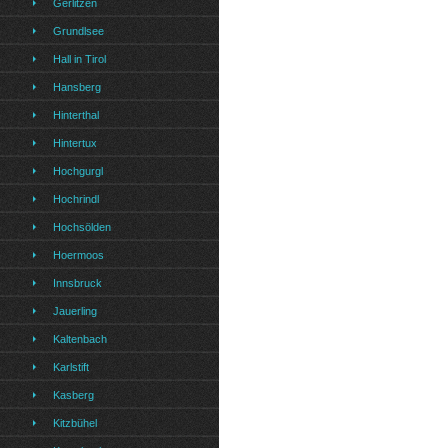
Gerlitzen
Grundlsee
Hall in Tirol
Hansberg
Hinterthal
Hintertux
Hochgurgl
Hochrindl
Hochsölden
Hoermoos
Innsbruck
Jauerling
Kaltenbach
Karlstift
Kasberg
Kitzbühel