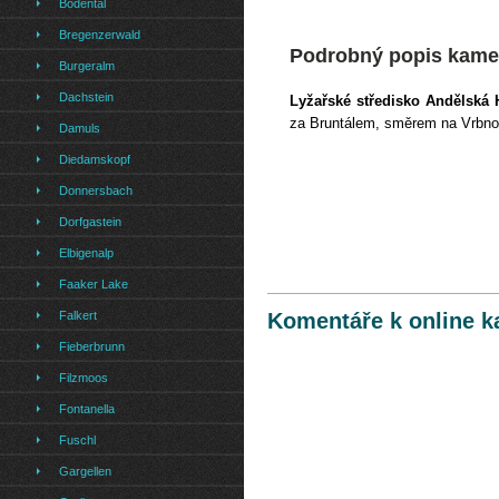
Bodental
Bregenzerwald
Podrobný popis kame
Burgeralm
Dachstein
Lyžařsk
é středisko Andělská 
za Bruntálem, směrem na Vrbn
Damuls
Diedamskopf
Donnersbach
Dorfgastein
Elbigenalp
Faaker Lake
Falkert
Komentáře k online 
Fieberbrunn
Filzmoos
Fontanella
Fuschl
Gargellen