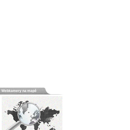
Webkamery na mapě