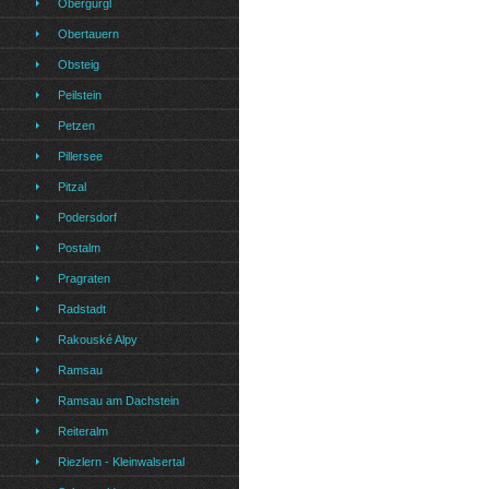
Obergurgl
Obertauern
Obsteig
Peilstein
Petzen
Pillersee
Pitzal
Podersdorf
Postalm
Pragraten
Radstadt
Rakouské Alpy
Ramsau
Ramsau am Dachstein
Reiteralm
Riezlern - Kleinwalsertal