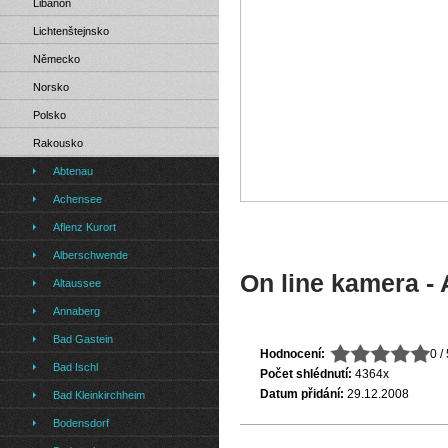
Libanon
Lichtenštejnsko
Německo
Norsko
Polsko
Rakousko
Abtenau
Achensee
Aflenz Kurort
Alberschwende
On line kamera -
Altaussee
Annaberg
Bad Gastein
Hodnocení:
0 /
Bad Ischl
Počet shlédnutí:
4364x
Datum přidání:
29.12.2008
Bad Kleinkirchheim
Bodensdorf