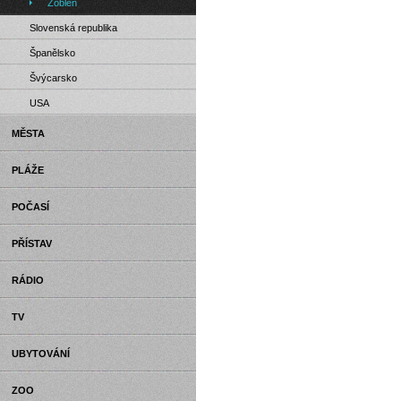
Zöblen
Slovenská republika
Španělsko
Švýcarsko
USA
MĚSTA
PLÁŽE
POČASÍ
PŘÍSTAV
RÁDIO
TV
UBYTOVÁNÍ
ZOO