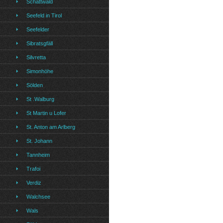
Schattwald
Seefeld in Tirol
Seefelder
Sibratsgfäll
Silvretta
Simonhöhe
Sölden
St .Walburg
St Martin u Lofer
St. Anton am Arlberg
St. Johann
Tannheim
Trafoi
Verdiz
Walchsee
Wals