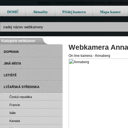
Warning: Creating default object from empty value in /h
DOMŮ
Aktuality
Přidej kameru
Mapa kamer
Kategorie webkamer
Webkamera Anna
DOPRAVA
On line kamera - Annaberg
JINÁ MÍSTA
LETIŠTĚ
LYŽAŘSKÁ STŘEDISKA
Česká republika
Francie
Itálie
Kanada