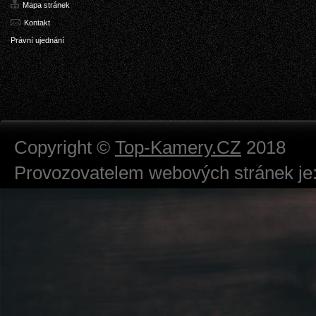
Mapa stránek
Kontakt
Právní ujednání
Copyright ©
Top-Kamery.CZ
2018
Provozovatelem webových stránek je:
724 111 234
Právnická osoba podnikající dle obc
Městský soud v Praze spisová značk
Sídlem: Zbraslavská 55/5a, Praha 5 -