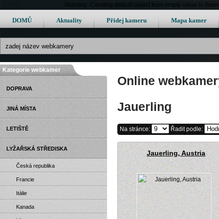
Warning: Creating default object from empty value in /h
DOMŮ
Aktuality
Přidej kameru
Mapa kamer
Kategorie webkamer
Online webkamery
DOPRAVA
Jauerling
JINÁ MÍSTA
LETIŠTĚ
Na stránce:
Řadit podle:
LYŽAŘSKÁ STŘEDISKA
Jauerling, Austria
Česká republika
Francie
Itálie
Kanada