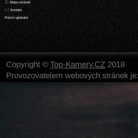
Mapa stránek
Kontakt
Právní ujednání
Copyright ©
Top-Kamery.CZ
2018
Provozovatelem webových stránek je:
724 111 234
Právnická osoba podnikající dle obc
Městský soud v Praze spisová značk
Sídlem: Zbraslavská 55/5a, Praha 5 -