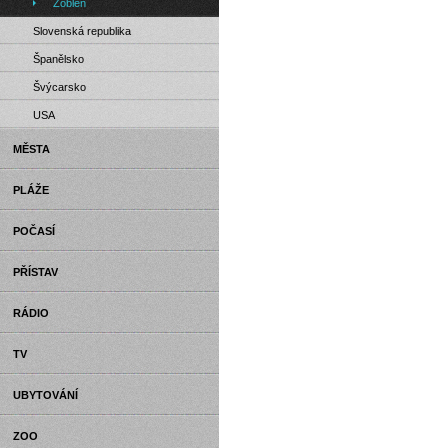
Zöblen
Slovenská republika
Španělsko
Švýcarsko
USA
MĚSTA
PLÁŽE
POČASÍ
PŘÍSTAV
RÁDIO
TV
UBYTOVÁNÍ
ZOO