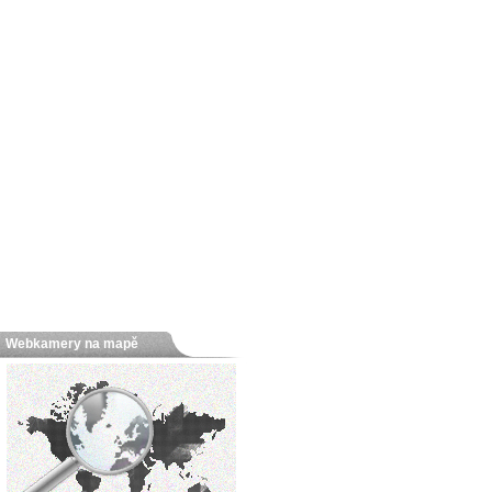
Webkamery na mapě