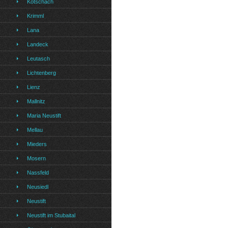
Kotschach
Krimml
Lana
Landeck
Leutasch
Lichtenberg
Lienz
Mallnitz
Maria Neustift
Mellau
Mieders
Mosern
Nassfeld
Neusiedl
Neustift
Neustift im Stubaital