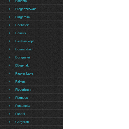
Bodental
Bregenzerwald
Burgeralm
Dachstein
Damuls
Diedamskopf
Donnersbach
Dorfgastein
Elbigenalp
Faaker Lake
Falkert
Fieberbrunn
Filzmoos
Fontanella
Fuschl
Gargellen