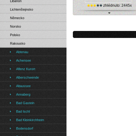
Libanon
zhlédnuto: 2445x
Lichtenštejnsko
Rakousko, Lyžařské středisko Jauer
Německo
Norsko
Polsko
Rakousko
Abtenau
Achensee
Aflenz Kurort
Alberschwende
Altaussee
Annaberg
Bad Gastein
Bad Ischl
Bad Kleinkirchheim
Bodensdorf