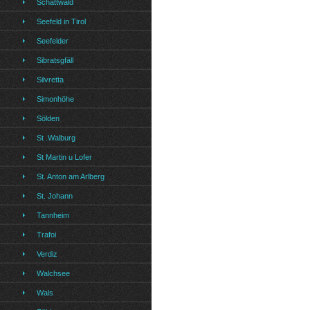
Schattwald
Seefeld in Tirol
Seefelder
Sibratsgfäll
Silvretta
Simonhöhe
Sölden
St .Walburg
St Martin u Lofer
St. Anton am Arlberg
St. Johann
Tannheim
Trafoi
Verdiz
Walchsee
Wals