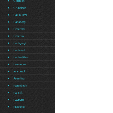
Gerlitzen
Grundlsee
Hall in Tirol
Hansberg
Hinterthal
Hintertux
Hochgurgl
Hochrindl
Hochsölden
Hoermoos
Innsbruck
Jauerling
Kaltenbach
Karlstift
Kasberg
Kitzbühel