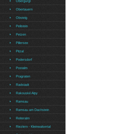
Obergurgl
Obertauern
Obsteig
Peilstein
Petzen
Pillersee
Pitzal
Podersdorf
Postalm
Pragraten
Radstadt
Rakouské Alpy
Ramsau
Ramsau am Dachstein
Reiteralm
Riezlern - Kleinwalsertal