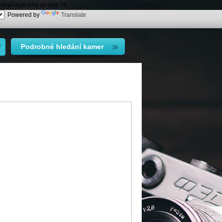
meraPager.php on line 76
Powered by
Translate
Podrobné hledání kamer