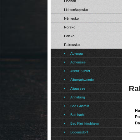
Libanon
Lichtenštejnsko
Německo
Norsko
Polsko
Rakousko
Abtenau
Achensee
Aflenz Kurort
Alberschwende
Ra
Altaussee
Annaberg
Bad Gastein
Ho
Bad Ischl
Po
Da
Bad Kleinkirchheim
Bodensdorf