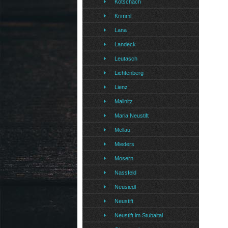
Kotschach
Krimml
Lana
Landeck
Leutasch
Lichtenberg
Lienz
Mallnitz
Maria Neustift
Mellau
Mieders
Mosern
Nassfeld
Neusiedl
Neustift
Neustift im Stubaital