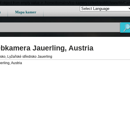
lt object from empty value in /home/domains/top-kamery.cz/web/public/www/lib/Ca
u
Mapa kamer
bkamera Jauerling, Austria
ko, Lyžařské středisko Jauerling