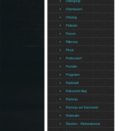
Obergurgl
Obertauern
Obsteig
Peilstein
Petzen
Pillersee
Pitzal
Podersdorf
Postalm
Pragraten
Radstadt
Rakouské Alpy
Ramsau
Ramsau am Dachstein
Reiteralm
Riezlern - Kleinwalsertal