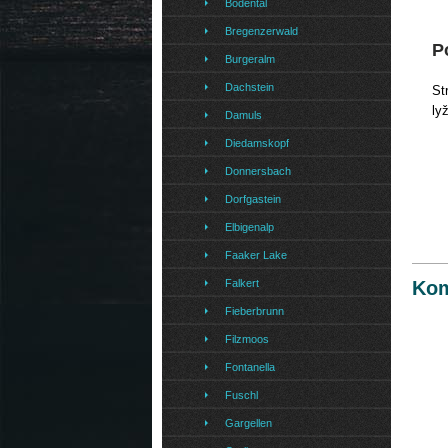
Bodental
Bregenzerwald
P
Burgeralm
Dachstein
St
ly
Damuls
Diedamskopf
Donnersbach
Dorfgastein
Elbigenalp
Faaker Lake
Falkert
Kom
Fieberbrunn
Filzmoos
Fontanella
Fuschl
Gargellen