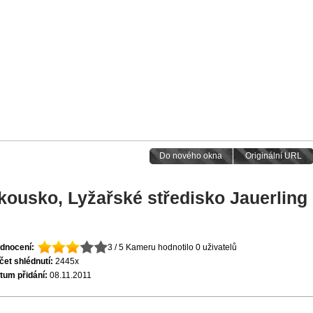
Do nového okna
Originální URL
kousko, Lyžařské středisko Jauerling
dnocení:
3 / 5
Kameru hodnotilo 0 uživatelů
čet shlédnutí:
2445x
tum přidání:
08.11.2011