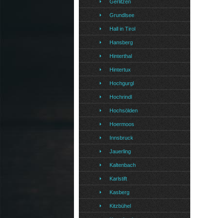
Gerlitzen
Grundlsee
Hall in Tirol
Hansberg
Hinterthal
Hintertux
Hochgurgl
Hochrindl
Hochsölden
Hoermoos
Innsbruck
Jauerling
Kaltenbach
Karlstift
Kasberg
Kitzbühel