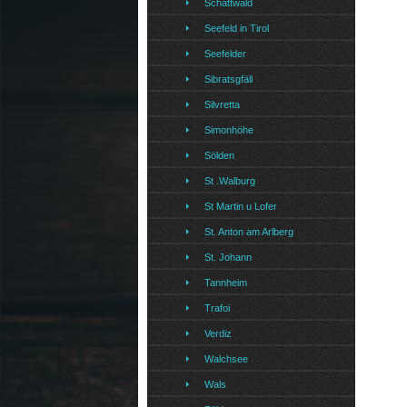
Schattwald
Seefeld in Tirol
Seefelder
Sibratsgfäll
Silvretta
Simonhöhe
Sölden
St .Walburg
St Martin u Lofer
St. Anton am Arlberg
St. Johann
Tannheim
Trafoi
Verdiz
Walchsee
Wals