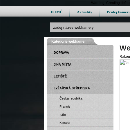
Warning: Creating defau
DOMŮ
Aktuality
Přidej kamer
Kategorie webkamer
We
DOPRAVA
Rakous
JINÁ MÍSTA
LETIŠTĚ
LYŽAŘSKÁ STŘEDISKA
Česká republika
Francie
Itálie
Kanada