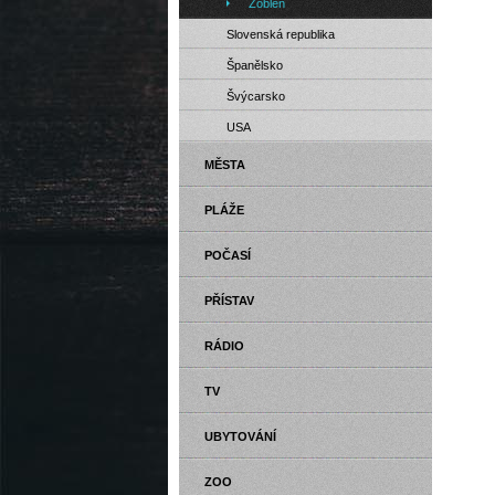
Zöblen
Slovenská republika
Španělsko
Švýcarsko
USA
MĚSTA
PLÁŽE
POČASÍ
PŘÍSTAV
RÁDIO
TV
UBYTOVÁNÍ
ZOO