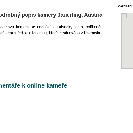
Webkame
odrobný popis kamery Jauerling, Austria
reamová kamera se nachází v turisticky velmi oblíbeném
žařském středisku Jauerling, které je situováno v Rakousku.
entáře k online kameře