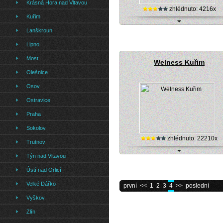
Krásná Hora nad Vltavou
zhlédnuto: 4216x
Kuřim
Frýdek-Místek, aquapark - hlavní b
Lanškroun
Lipno
Most
Welness Kuřim
Olešnice
Osov
Ostravice
Praha
Sokolov
zhlédnuto: 22210x
Trutnov
Týn nad Vltavou
Online kamera wellnes centra v Kuř
Ústí nad Orlicí
Velké Dářko
první
<<
1
2
3
4
>>
poslední
Vyškov
Zlín