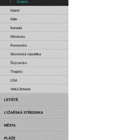
Znojmo
Island
Itálie
Kanada
Německo
Rumunsko
Slovenská republika
Švýcarsko
Thajsko
USA
Velká Británie
LETIŠTĚ
LYŽAŘSKÁ STŘEDISKA
MĚSTA
PLÁŽE