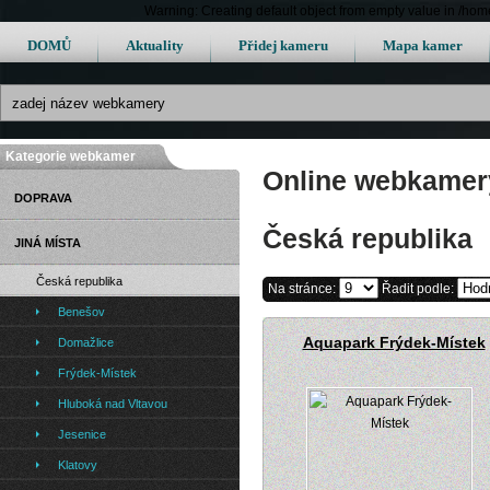
Warning: Creating default object from empty value in /h
DOMŮ
Aktuality
Přidej kameru
Mapa kamer
Kategorie webkamer
Online webkamery
DOPRAVA
Česká republika
JINÁ MÍSTA
Česká republika
Na stránce:
Řadit podle:
Benešov
Aquapark Frýdek-Místek
Domažlice
Frýdek-Místek
Hluboká nad Vltavou
Jesenice
Klatovy