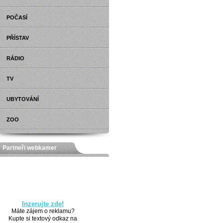
POČASÍ
PŘÍSTAV
RÁDIO
TV
UBYTOVÁNÍ
ZOO
Partneři webkamer
Inzerujte zde!
Máte zájem o reklamu?
Kupte si textový odkaz na