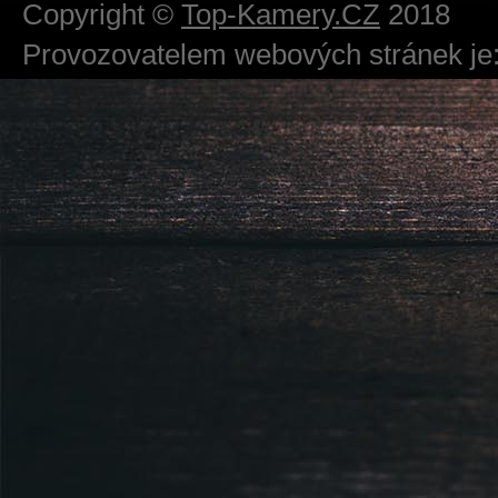
Copyright ©
Top-Kamery.CZ
2018
Provozovatelem webových stránek je:
724 111 234
Právnická osoba podnikající dle obc
Městský soud v Praze spisová značk
Sídlem: Zbraslavská 55/5a, Praha 5 -