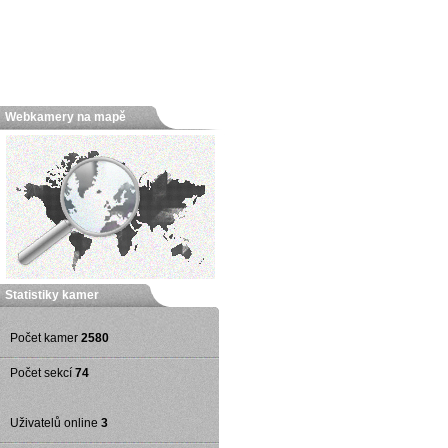
Webkamery na mapě
Statistiky kamer
Počet kamer
2580
Počet sekcí
74
Uživatelů online
3