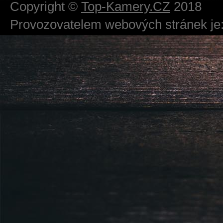
Copyright ©
Top-Kamery.CZ
2018
Provozovatelem webových stránek je:
724 111 234
Právnická osoba podnikající dle obc
Městský soud v Praze spisová značk
Sídlem: Zbraslavská 55/5a, Praha 5 -