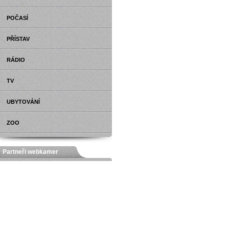
POČASÍ
PŘÍSTAV
RÁDIO
TV
UBYTOVÁNÍ
ZOO
Partneři webkamer