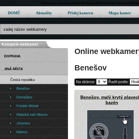
Warning: Creating default object from empty value in /h
DOMŮ
Aktuality
Přidej kameru
Mapa kamer
Kategorie webkamer
Online webkamery
DOPRAVA
Benešov
JINÁ MÍSTA
Česká republika
Na stránce:
Řadit podle:
Benešov
Benešov, malý krytý plavec
Domažlice
bazén
Frýdek-Místek
Hluboká nad Vltavou
Jesenice
Klatovy