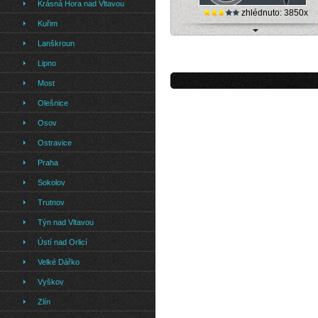
Krásná Hora nad Vltavou
zhlédnuto: 3850x
Kuřim
Benešov - malý krytý bazén (online k
Lanškroun
Lipno
Most
Olešnice
Osov
Ostravice
Praha
Sokolov
Trutnov
Týn nad Vltavou
Ústí nad Orlicí
Velké Dářko
Vyškov
Zlín