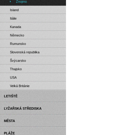
Znojmo
Island
Itálie
Kanada
Německo
Rumunsko
Slovenská republika
Švýcarsko
Thajsko
USA
Velká Británie
LETIŠTĚ
LYŽAŘSKÁ STŘEDISKA
MĚSTA
PLÁŽE