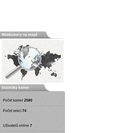
Webkamery na mapě
Statistiky kamer
Počet kamer
2580
Počet sekcí
74
Uživatelů online
7