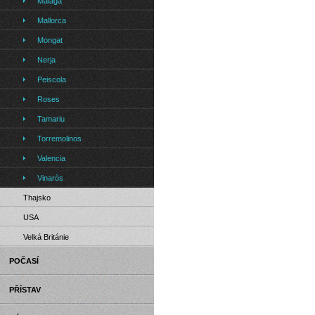
Malaga
Mallorca
Mongat
Nerja
Peiscola
Roses
Tamariu
Torremolinos
Valencia
Vinaròs
Thajsko
USA
Velká Británie
POČASÍ
PŘÍSTAV