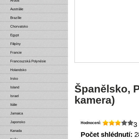
Aruba
Austrálie
Brazílie
Chorvatsko
Egypt
Filipíny
Francie
Francouzská Polynésie
Holandsko
Irsko
Španělsko, Pi
Island
Israel
kamera)
Itálie
Jamaica
Japonsko
Hodnocení:
3 
Kanada
Počet shlédnutí:
2