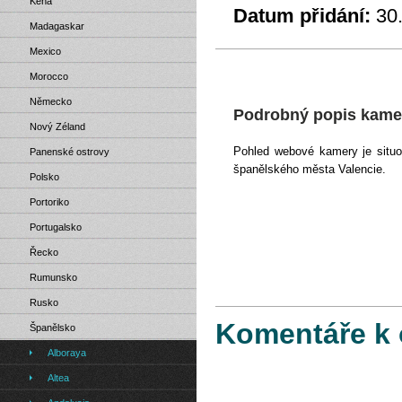
Keňa
Datum přidání:
30
Madagaskar
Mexico
Morocco
Německo
Podrobný popis kamer
Nový Zéland
Pohled webové kamery je situo
Panenské ostrovy
španělského města Valencie.
Polsko
Portoriko
Portugalsko
Řecko
Rumunsko
Rusko
Komentáře k 
Španělsko
Alboraya
Altea