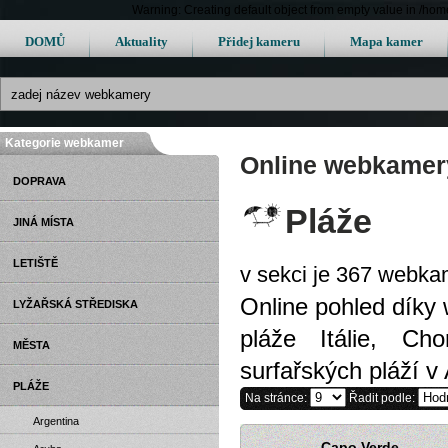
Warning: Creating default object from empty value in /h
DOMŮ
Aktuality
Přidej kameru
Mapa kamer
Kategorie webkamer
Online webkamery
DOPRAVA
Pláže
JINÁ MÍSTA
LETIŠTĚ
v sekci je 367 webka
Online pohled dík
LYŽAŘSKÁ STŘEDISKA
pláže Itálie, Ch
MĚSTA
surfařských pláží v 
PLÁŽE
Na stránce:
Řadit podle:
Argentina
Capo Verde