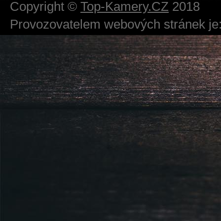
Copyright ©
Top-Kamery.CZ
2018
Provozovatelem webových stránek je:
724 111 234
Právnická osoba podnikající dle obc
Městský soud v Praze spisová značk
Sídlem: Zbraslavská 55/5a, Praha 5 -