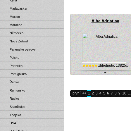
Keňa
New South Wales, Coolangatta No
(Austrálie)
Madagaskar
Mexico
Alba Adriatica
Morocco
Německo
Nový Zéland
Panenské ostrovy
Polsko
zhlédnuto: 13825x
Portoriko
Portugalsko
Alba Adriatica (Itálie) - pláž, interne
Řecko
online kamera
Rumunsko
první
<<
1
2
3
4
5
6
7
8
9
10
...
Rusko
Španělsko
Thajsko
USA