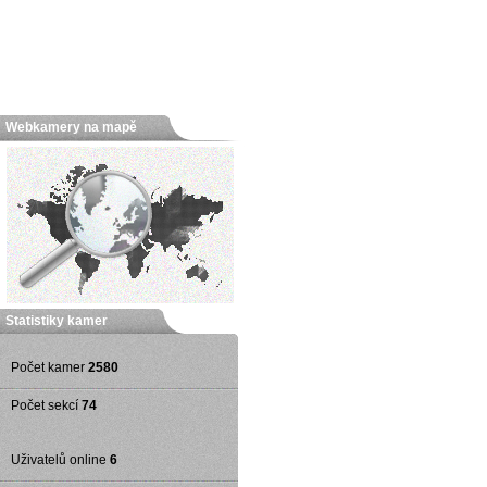
Webkamery na mapě
Statistiky kamer
Počet kamer
2580
Počet sekcí
74
Uživatelů online
6