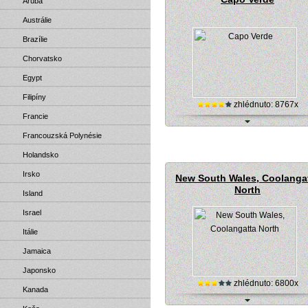
Aruba
Austrálie
Brazílie
Chorvatsko
Egypt
Filipíny
zhlédnuto: 8767x
Francie
Ostrovy Cape Verde (Portugalsko) - 
Francouzská Polynésie
Holandsko
Irsko
New South Wales, Coolanga
North
Island
Israel
Itálie
Jamaica
Japonsko
zhlédnuto: 6800x
Kanada