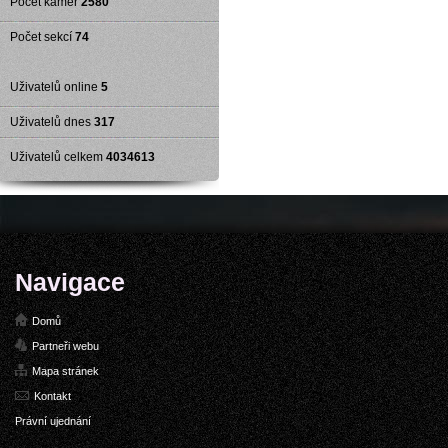
Počet kamer
2580
Počet sekcí
74
Uživatelů online
5
Uživatelů dnes
317
Uživatelů celkem
4034613
Navigace
Domů
Partneři webu
Mapa stránek
Kontakt
Právní ujednání