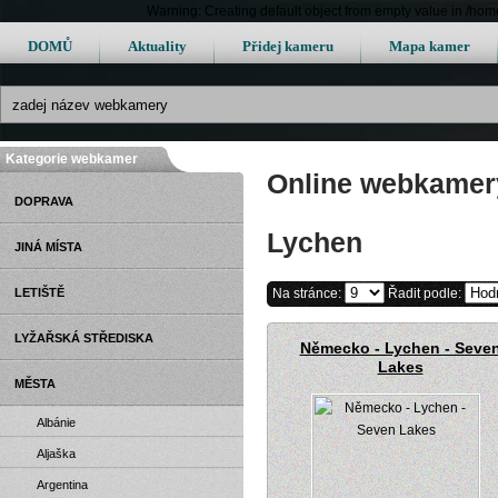
Warning: Creating default object from empty value in /h
DOMŮ
Aktuality
Přidej kameru
Mapa kamer
Kategorie webkamer
Online webkamery
DOPRAVA
Lychen
JINÁ MÍSTA
LETIŠTĚ
Na stránce:
Řadit podle:
LYŽAŘSKÁ STŘEDISKA
Německo - Lychen - Seve
Lakes
MĚSTA
Albánie
Aljaška
Argentina