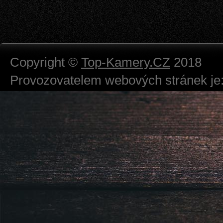
Copyright ©
Top-Kamery.CZ
2018
Provozovatelem webových stránek je:
724 111 234
Právnická osoba podnikající dle obc
Městský soud v Praze spisová značk
Sídlem: Zbraslavská 55/5a, Praha 5 -