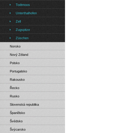
Todtmoos
Unterthalhofen
Zell
Zugspitze
Züschen
Norsko
Nový Zéland
Polsko
Portugalsko
Rakousko
Řecko
Rusko
Slovenská republika
Španělsko
Švédsko
Švýcarsko