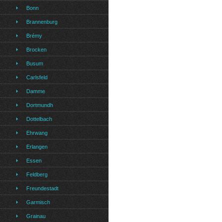
Bonn
Brannenburg
Brémy
Brocken
Busum
Carlsfeld
Damme
Dortmundh
Dottelbach
Ehrwang
Erlangen
Essen
Feldberg
Freundestadt
Garmisch
Grainau