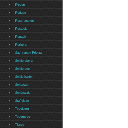
Rieden
Rodgau
Rosshaupten
Rostock
Rottach
Rurberg
Sachrang v Priental
Schliersberg
Schliersee
Schlipfhalden
Schonach
Schönwald
Staffelsee
Tegelberg
Tegernsee
Titisee