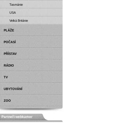
Tasmánie
USA
Velká Británie
PLÁŽE
POČASÍ
PŘÍSTAV
RÁDIO
TV
UBYTOVÁNÍ
ZOO
Partneři webkamer