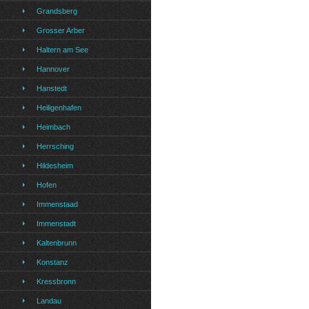
Grandsberg
Grosser Arber
Haltern am See
Hannover
Hanstedt
Heiligenhafen
Heimbach
Herrsching
Hildesheim
Hofen
Immenstaad
Immenstadt
Kaltenbrunn
Konstanz
Kressbronn
Landau