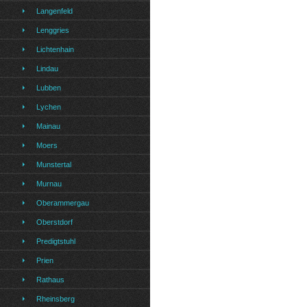
Langenfeld
Lenggries
Lichtenhain
Lindau
Lubben
Lychen
Mainau
Moers
Munstertal
Murnau
Oberammergau
Oberstdorf
Predigtstuhl
Prien
Rathaus
Rheinsberg