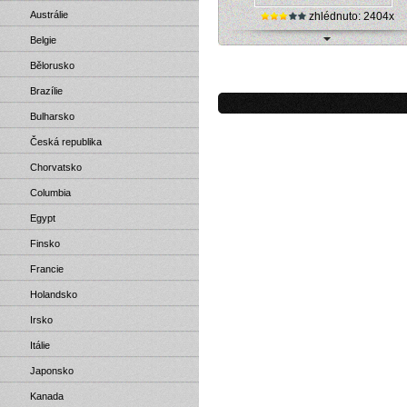
Austrálie
zhlédnuto: 2404x
Belgie
Německo, Seven Lakes - online jez
Bělorusko
pohled
Brazílie
Bulharsko
Česká republika
Chorvatsko
Columbia
Egypt
Finsko
Francie
Holandsko
Irsko
Itálie
Japonsko
Kanada