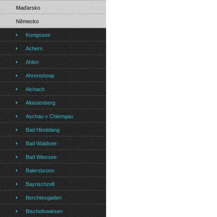
Maďarsko
Německo
Konigssee
Achern
Ahlen
Ahrenshoop
Aichach
Altastenberg
Aschau v Chiemgau
Bad Hindelang
Bad Waldsee
Bad Wiessee
Baiersbronn
Bayrischzell
Berchtesgaden
Bischofswiesen