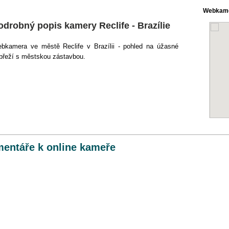
Webkame
odrobný popis kamery Reclife - Brazílie
bkamera ve městě Reclife v Brazílii - pohled na úžasné
břeží s městskou zástavbou.
entáře k online kameře