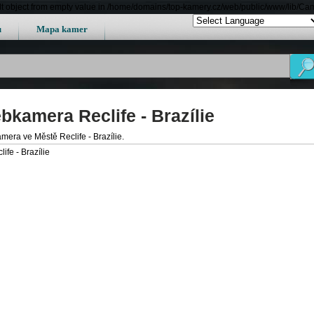
lt object from empty value in /home/domains/top-kamery.cz/web/public/www/lib/Ca
u
Mapa kamer
bkamera Reclife - Brazílie
era ve Městě Reclife - Brazílie.