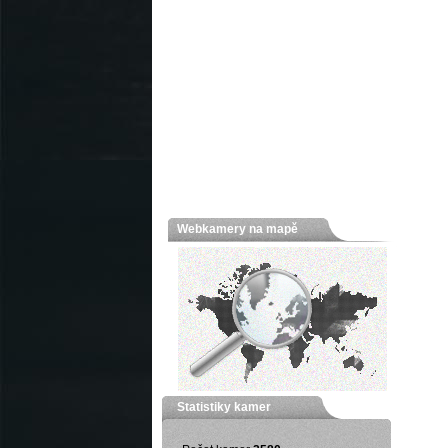
Webkamery na mapě
Statistiky kamer