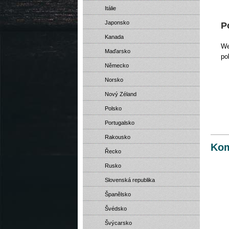
Itálie
Japonsko
P
Kanada
We
Maďarsko
po
Německo
Norsko
Nový Zéland
Polsko
Portugalsko
Rakousko
Kom
Řecko
Rusko
Slovenská republika
Španělsko
Švédsko
Švýcarsko