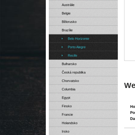
Austrálie
Belgie
Bělorusko
Brazílie
Belo Horizonte
Porto Alegre
Recife
Bulharsko
Česká republika
Chorvatsko
We
Columbia
Egypt
Finsko
Ho
Po
Francie
Da
Holandsko
Irsko