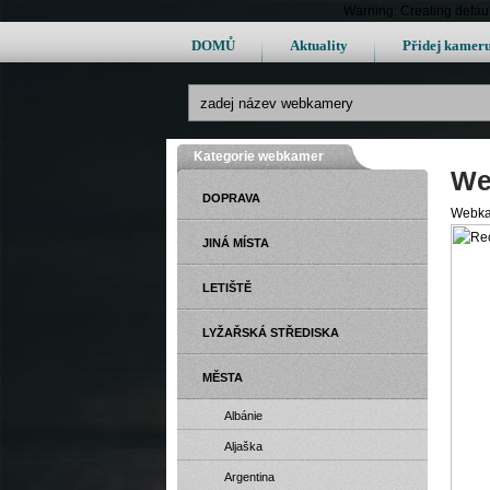
Warning: Creating defau
DOMŮ
Aktuality
Přidej kamer
Kategorie webkamer
We
DOPRAVA
Webkam
JINÁ MÍSTA
LETIŠTĚ
LYŽAŘSKÁ STŘEDISKA
MĚSTA
Albánie
Aljaška
Argentina