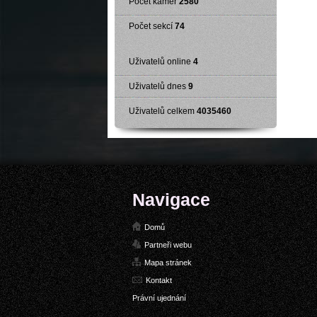
Počet kamer
2580
Počet sekcí
74
Uživatelů online
4
Uživatelů dnes
9
Uživatelů celkem
4035460
Navigace
Domů
Partneři webu
Mapa stránek
Kontakt
Právní ujednání