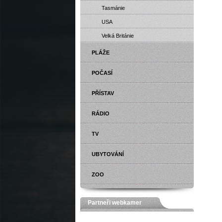
Tasmánie
USA
Velká Británie
PLÁŽE
POČASÍ
PŘÍSTAV
RÁDIO
TV
UBYTOVÁNÍ
ZOO
Partneři webkamer