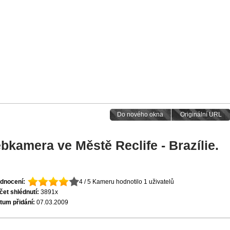
Do nového okna
Originální URL
bkamera ve Městě Reclife - Brazílie.
dnocení:
4 / 5
Kameru hodnotilo 1 uživatelů
čet shlédnutí:
3891x
tum přidání:
07.03.2009