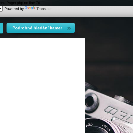
meraPager.php on line 76
Powered by
Translate
Podrobné hledání kamer