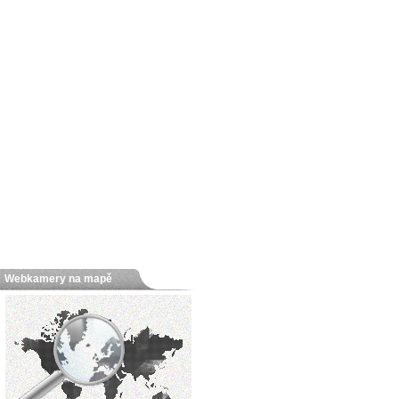
Webkamery na mapě