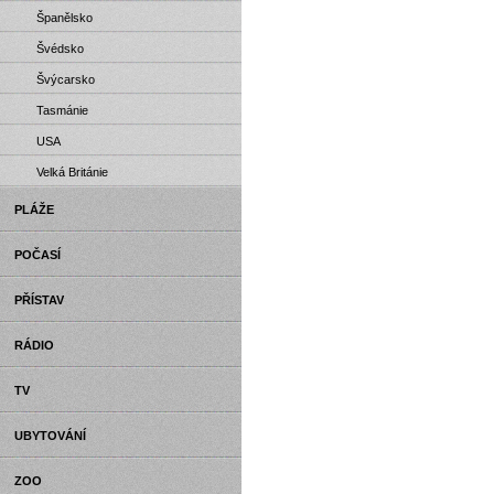
Španělsko
Švédsko
Švýcarsko
Tasmánie
USA
Velká Británie
PLÁŽE
POČASÍ
PŘÍSTAV
RÁDIO
TV
UBYTOVÁNÍ
ZOO