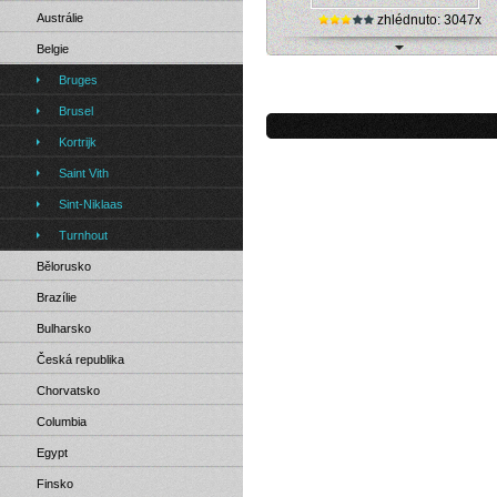
Austrálie
zhlédnuto: 3047x
Belgie
Saint Vith, Town Hall Square (Belgie
Bruges
internetová kamera
Brusel
Kortrijk
Saint Vith
Sint-Niklaas
Turnhout
Bělorusko
Brazílie
Bulharsko
Česká republika
Chorvatsko
Columbia
Egypt
Finsko