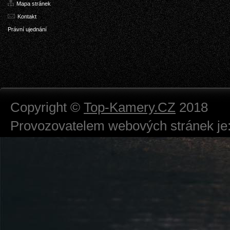
Mapa stránek
Kontakt
Právní ujednání
Copyright ©
Top-Kamery.CZ
2018
Provozovatelem webových stránek je:
724 111 234
Právnická osoba podnikající dle obc
Městský soud v Praze spisová značk
Sídlem: Zbraslavská 55/5a, Praha 5 -