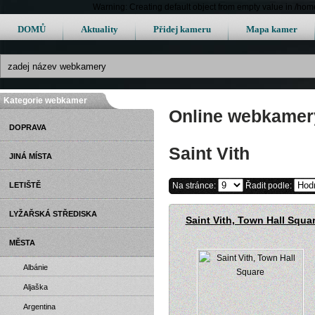
Warning: Creating default object from empty value in /h
DOMŮ
Aktuality
Přidej kameru
Mapa kamer
Kategorie webkamer
Online webkamery 
DOPRAVA
Saint Vith
JINÁ MÍSTA
LETIŠTĚ
Na stránce:
Řadit podle:
LYŽAŘSKÁ STŘEDISKA
Saint Vith, Town Hall Squa
MĚSTA
Albánie
Aljaška
Argentina