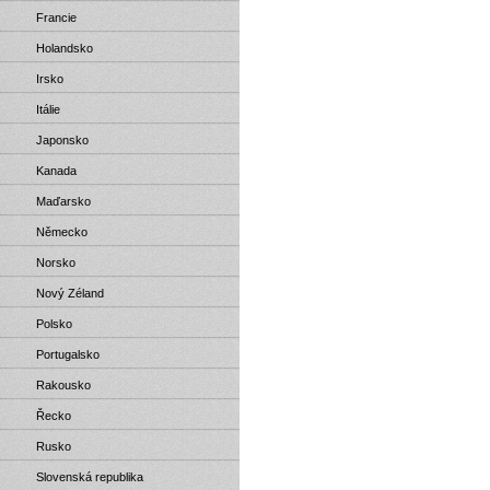
Francie
Holandsko
Irsko
Itálie
Japonsko
Kanada
Maďarsko
Německo
Norsko
Nový Zéland
Polsko
Portugalsko
Rakousko
Řecko
Rusko
Slovenská republika