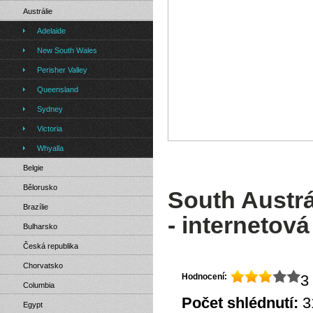
Austrálie
Adelaide
New South Wales
Perisher Valley
Queensland
Sydney
Victoria
Whyalla
Belgie
Bělorusko
South Austrál
Brazílie
- internetov
Bulharsko
Česká republika
Chorvatsko
Hodnocení:
3 
Columbia
Počet shlédnutí:
3
Egypt