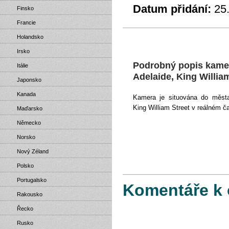
Datum přidání:
25
Finsko
Francie
Holandsko
Irsko
Podrobný popis kamer
Itálie
Adelaide, King Willia
Japonsko
Kanada
Kamera je situována do města
King William Street v reálném č
Maďarsko
Německo
Norsko
Nový Zéland
Polsko
Portugalsko
Komentáře k 
Rakousko
Řecko
Rusko