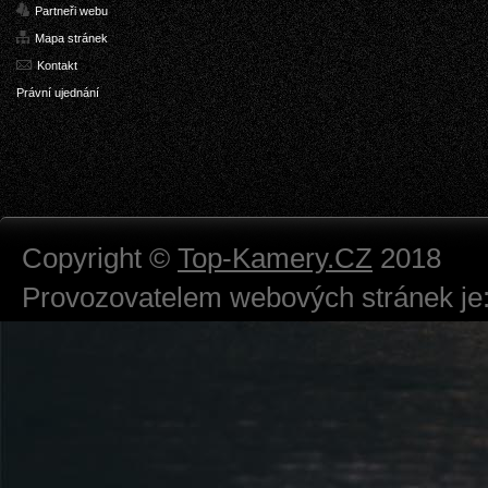
Partneři webu
Mapa stránek
Kontakt
Právní ujednání
Copyright ©
Top-Kamery.CZ
2018
Provozovatelem webových stránek je:
724 111 234
Právnická osoba podnikající dle obc
Městský soud v Praze spisová značk
Sídlem: Zbraslavská 55/5a, Praha 5 -