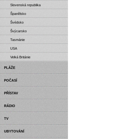
Slovenská republika
Španělsko
Švédsko
Švýcarsko
Tasmánie
USA
Velká Británie
PLÁŽE
POČASÍ
PŘÍSTAV
RÁDIO
TV
UBYTOVÁNÍ