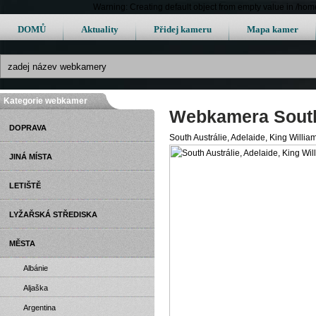
Warning: Creating default object from empty value in /h
DOMŮ
Aktuality
Přidej kameru
Mapa kamer
Kategorie webkamer
Webkamera South 
DOPRAVA
South Austrálie, Adelaide, King Willia
JINÁ MÍSTA
LETIŠTĚ
LYŽAŘSKÁ STŘEDISKA
MĚSTA
Albánie
Aljaška
Argentina