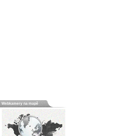
Webkamery na mapě