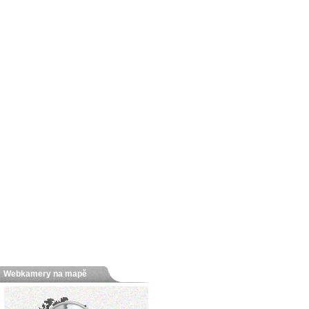
Webkamery na mapě