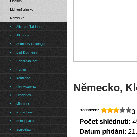
Libanon
Lichtenštejnsko
Německo
Albstadt-Tailfingen
Altenberg
Aschau v Chiemgau
Bad Dürrheim
Hoherodskopf
Hunau
Kamanec
Německo, Klei
Kleinwalsertal
Lenggries
Mitterdorf
Hodnocení:
3 
Nortschrei
Počet shlédnutí:
4
Schloppach
Spiegelau
Datum přidání:
21