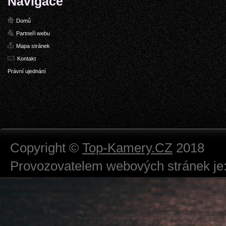
Navigace
Domů
Partneři webu
Mapa stránek
Kontakt
Právní ujednání
Copyright ©
Top-Kamery.CZ
2018
Provozovatelem webových stránek je:
724 111 234
Právnická osoba podnikající dle obc
Městský soud v Praze spisová značk