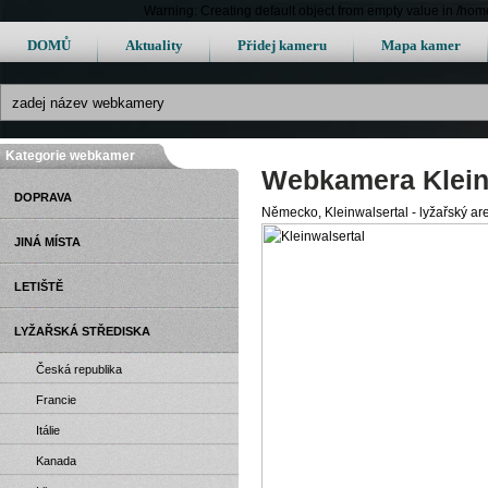
Warning: Creating default object from empty value in /h
DOMŮ
Aktuality
Přidej kameru
Mapa kamer
Kategorie webkamer
Webkamera Klein
DOPRAVA
Německo, Kleinwalsertal - lyžařský are
JINÁ MÍSTA
LETIŠTĚ
LYŽAŘSKÁ STŘEDISKA
Česká republika
Francie
Itálie
Kanada