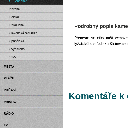
Züschen
Norsko
Polsko
Rakousko
Podrobný popis kamer
Slovenská republika
Přeneste se díky naší webové
Španělsko
lyžařského střediska Kleinwalse
Švýcarsko
USA
MĚSTA
PLÁŽE
POČASÍ
Komentáře k 
PŘÍSTAV
RÁDIO
TV