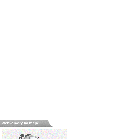
Webkamery na mapě