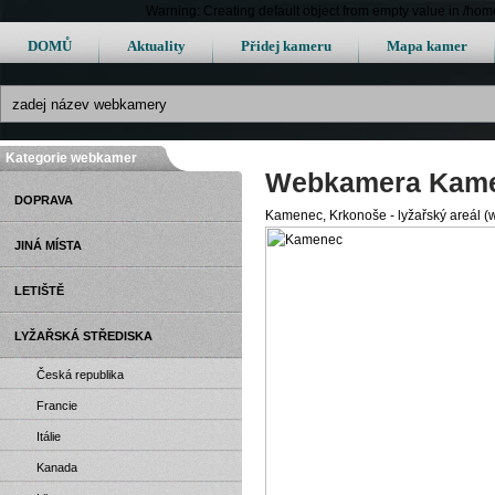
Warning: Creating default object from empty value in /h
DOMŮ
Aktuality
Přidej kameru
Mapa kamer
Kategorie webkamer
Webkamera Kam
DOPRAVA
Kamenec, Krkonoše - lyžařský areál 
JINÁ MÍSTA
LETIŠTĚ
LYŽAŘSKÁ STŘEDISKA
Česká republika
Francie
Itálie
Kanada