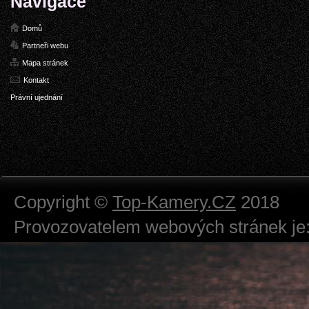
Navigace
Domů
Partneři webu
Mapa stránek
Kontakt
Právní ujednání
Copyright ©
Top-Kamery.CZ
2018
Provozovatelem webových stránek je:
724 111 234
Právnická osoba podnikající dle obc
Městský soud v Praze spisová značk