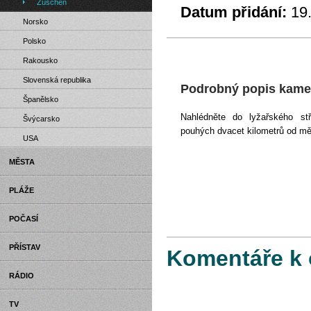
Züschen
Datum přidání:
19
Norsko
Polsko
Rakousko
Slovenská republika
Podrobný popis kam
Španělsko
Nahlédněte do lyžařského st
Švýcarsko
pouhých dvacet kilometrů od mě
USA
MĚSTA
PLÁŽE
POČASÍ
PŘÍSTAV
Komentáře k 
RÁDIO
TV