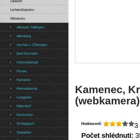
Libanon
Lichtenštejnsko
Německo
Albstadt-Tailfingen
Altenberg
Aschau v Chiemgau
Bad Dürrheim
Hoherodskopf
Hunau
Kamanec
Kamenec, Krk
Kleinwalsertal
(webkamera)
Lenggries
Mitterdorf
Nortschrei
Schloppach
Hodnocení:
3 
Spiegelau
Počet shlédnutí:
3