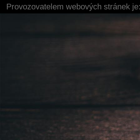
Provozovatelem webových stránek je:
724 111 234
Právnická osoba podnikající dle obc
Městský soud v Praze spisová značk
Sídlem: Zbraslavská 55/5a, Praha 5 -