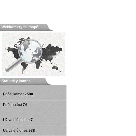
Webkamery na mapě
Statistiky kamer
Počet kamer
2580
Počet sekcí
74
Uživatelů online
7
Uživatelů dnes
938