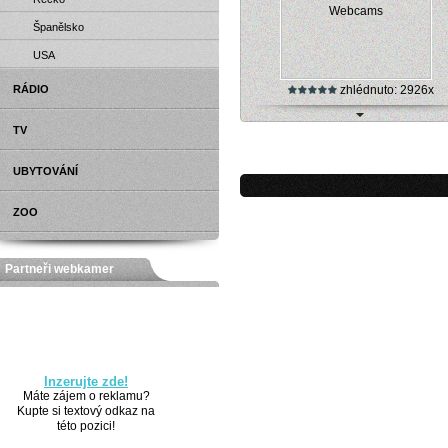
Španělsko
USA
RÁDIO
zhlédnuto: 2926x
TV
Webkamera - Porec - Porec Webc
UBYTOVÁNÍ
ZOO
Partneři webkamer
Inzerujte zde!
Máte zájem o reklamu?
Kupte si textový odkaz na
této pozici!