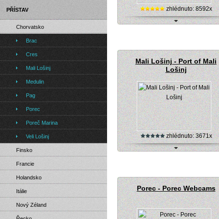
zhlédnuto: 8592x
PŘÍSTAV
Chorvatsko
Chorvatsko, Brac, Bol - přístav (onl
kamera)
Brac
Cres
Mali Lošinj - Port of Mali
Mali Lošinj
Lošinj
Medulin
Pag
Porec
Poreč Marina
zhlédnuto: 3671x
Veli Lošinj
Finsko
Webkamera - Mali Lošinj - Port of M
Francie
Lošinj
Holandsko
Porec - Porec Webcams
Itálie
Nový Zéland
Řecko