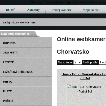
Warning: Creating default object from empty value in /h
DOMŮ
Aktuality
Přidej kameru
Mapa kamer
Kategorie webkamer
Online webkamery
DOPRAVA
Chorvatsko
JINÁ MÍSTA
LETIŠTĚ
Na stránce:
Řadit podle:
LYŽAŘSKÁ STŘEDISKA
Brac - Bol - Chorvatsko - Po
of Bol
MĚSTA
PLÁŽE
POČASÍ