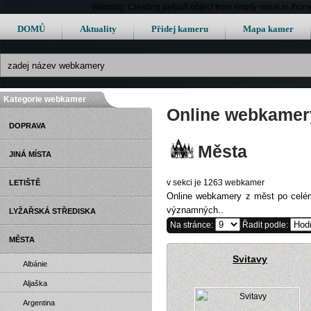
Warning: Creating default object from empty value in /h
DOMŮ
Aktuality
Přidej kameru
Mapa kamer
Kategorie webkamer
Online webkamer
DOPRAVA
Města
JINÁ MÍSTA
v sekci je 1263 webkamer
LETIŠTĚ
Online webkamery z měst po celé
významných..
LYŽAŘSKÁ STŘEDISKA
Na stránce:
Řadit podle:
MĚSTA
Svitavy
Albánie
Aljaška
Argentina