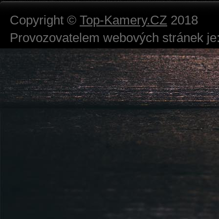
Copyright ©
Top-Kamery.CZ
2018
Provozovatelem webových stránek je:
724 111 234
Právnická osoba podnikající dle obc
Městský soud v Praze spisová značk
Sídlem: Zbraslavská 55/5a, Praha 5 -