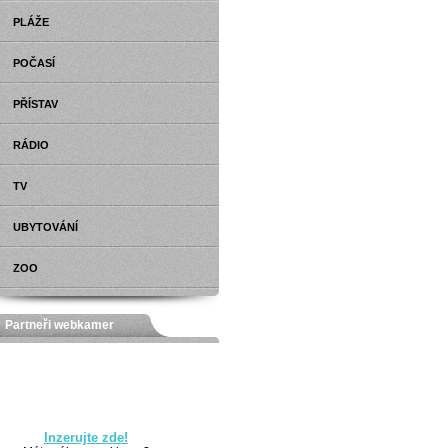
PLÁŽE
POČASÍ
PŘÍSTAV
RÁDIO
TV
UBYTOVÁNÍ
ZOO
Partneři webkamer
Inzerujte zde!