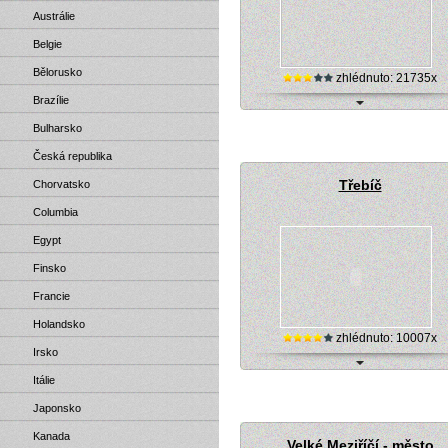
Austrálie
Belgie
Bělorusko
zhlédnuto: 21735x
Brazílie
Online webová kamera - Svitavy (nám
Bulharsko
Česká republika
Třebíč
Chorvatsko
Columbia
Egypt
Finsko
Francie
Holandsko
zhlédnuto: 10007x
Irsko
Webová kamera - město Třebíč
Itálie
Japonsko
Kanada
Velké Meziříčí - město