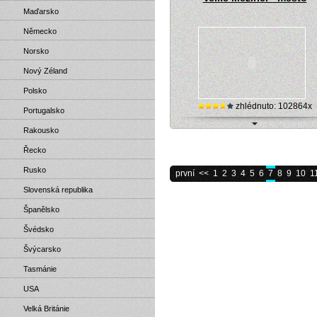
Maďarsko
Německo
Norsko
Nový Zéland
Polsko
zhlédnuto: 102864x
Portugalsko
Rakousko
Online kamera - Velké Meziříčí (námě
Řecko
Rusko
první
<<
1
2
3
4
5
6
7
8
9
10
1
Slovenská republika
Španělsko
Švédsko
Švýcarsko
Tasmánie
USA
Velká Británie