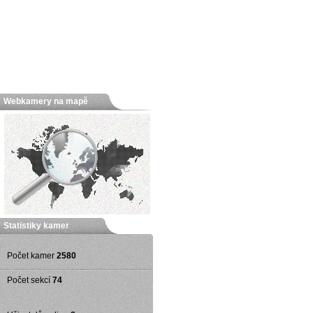
Webkamery na mapě
Statistiky kamer
Počet kamer
2580
Počet sekcí
74