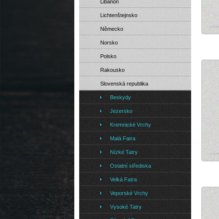
Libanon
Lichtenštejnsko
Německo
l
Norsko
Polsko
Rakousko
Slovenská republika
Beskydy
Jezersko
Kremnické Vrchy
Malá Fatra
Nízké Tatry
Skic
Ostatní střediska
Velká Fatra
Veporské Vrchy
Vysoké Tatry