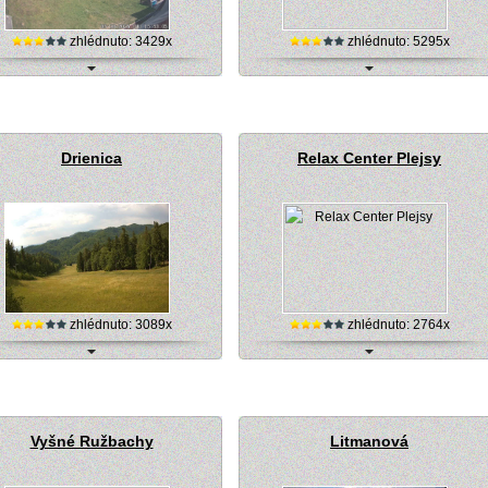
zhlédnuto: 3429x
zhlédnuto: 5295x
ive kamera, Ski Centre Levoča-LD
Lyžařské centrum Kokava - Línia, online
kamera
Drienica
Relax Center Plejsy
zhlédnuto: 3089x
zhlédnuto: 2764x
entrum Drienica, internetová kamera
online kamera, Relax Center Plejsy (živě
Vyšné Ružbachy
Litmanová