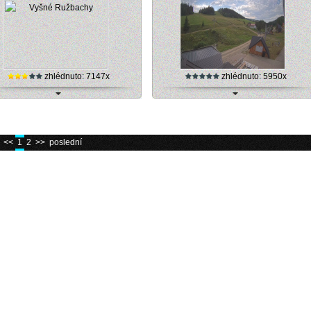
zhlédnuto: 7147x
zhlédnuto: 5950x
areál Vyšné Ružbachy - internetová
Lyžařské středisko Litmanová, live kame
kamera (online)
<<
1
2
>>
poslední