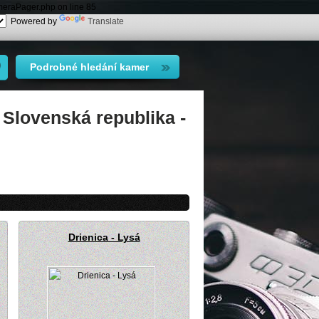
meraPager.php on line 85
Powered by
Translate
Podrobné hledání kamer
 Slovenská republika -
Drienica - Lysá