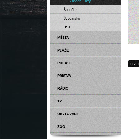
Západní Tatry
Španělsko
Švýcarsko
USA
MĚSTA
Ski
PLÁŽE
POČASÍ
první
PŘÍSTAV
RÁDIO
TV
UBYTOVÁNÍ
ZOO