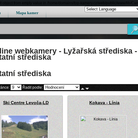
lt object from empty value in /home/domains/top-kamery.cz/web/public/www/lib/Ca
u
Mapa kamer
line webkamery - Lyžařská střediska -
atní střediska
atní střediska
ránce:
Řadit podle:
Ski Centre Levoča-LD
Kokava - Línia