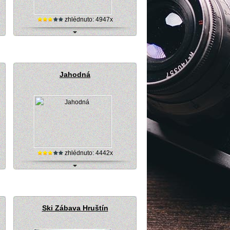
zhlédnuto: 4947x
webová kamera, Skiareál Drienica - Lysá
Jahodná
zhlédnuto: 4442x
)
Lyžařský areál Jahodná, internetová
kamera
Ski Zábava Hruštín