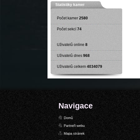
Statistiky kamer
Počet kamer
2580
Počet sekcí
74
Uživatelů online
8
Uživatelů dnes
968
Uživatelů celkem
4034079
Navigace
Domů
Partneři webu
Mapa stránek