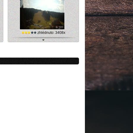
zhlédnuto: 3408x
ra
Ski Zábava Hruštín, internetová online
kamera