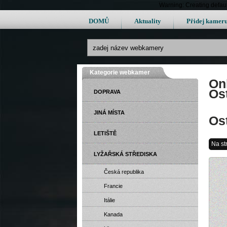
Warning: Creating defau
DOMŮ
Aktuality
Přidej kamer
Kategorie webkamer
On
Ost
DOPRAVA
JINÁ MÍSTA
Ost
LETIŠTĚ
Na st
LYŽAŘSKÁ STŘEDISKA
Česká republika
Francie
Itálie
Kanada