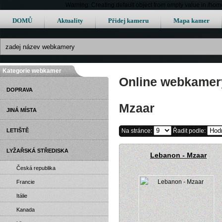
Warning: Creating default object from empty value in /h
DOMŮ
Aktuality
Přidej kameru
Mapa kamer
Kategorie webkamer
Online webkamery
DOPRAVA
Mzaar
JINÁ MÍSTA
LETIŠTĚ
Na stránce:
Řadit podle:
LYŽAŘSKÁ STŘEDISKA
Lebanon - Mzaar
Česká republika
Francie
Itálie
Kanada