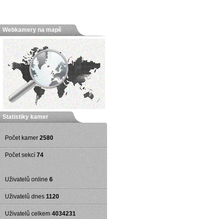
Webkamery na mapě
Statistiky kamer
Počet kamer
2580
Počet sekcí
74
Uživatelů online
6
Uživatelů dnes
1120
Uživatelů celkem
4034231