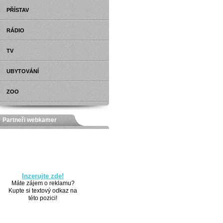
PŘÍSTAV
RÁDIO
TV
UBYTOVÁNÍ
ZOO
Partneři webkamer
Inzerujte zde!
Máte zájem o reklamu?
Kupte si textový odkaz na
této pozici!