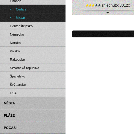
Libanon
zhlédnuto: 3012x
Cedars
Mzaar, Libanon - online internetová 
Mzaar
Lichtenštejnsko
Německo
Norsko
Polsko
Rakousko
Slovenská republika
Španělsko
Švýcarsko
USA
MĚSTA
PLÁŽE
POČASÍ