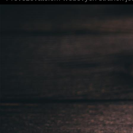
724 111 234
Právnická osoba podnikající dle obc
Městský soud v Praze spisová značk
Sídlem: Zbraslavská 55/5a, Praha 5 -