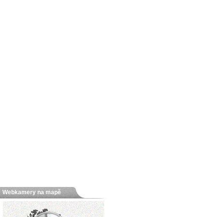
Webkamery na mapě