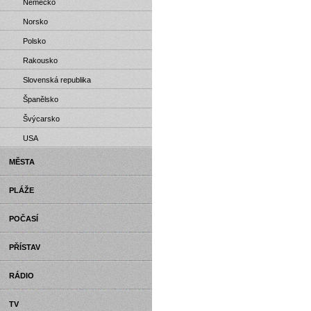
Německo
Norsko
Polsko
Rakousko
Slovenská republika
Španělsko
Švýcarsko
USA
MĚSTA
PLÁŽE
POČASÍ
PŘÍSTAV
RÁDIO
TV