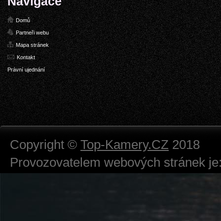
Navigace
Domů
Partneři webu
Mapa stránek
Kontakt
Právní ujednání
Copyright ©
Top-Kamery.CZ
2018
Provozovatelem webových stránek je:
724 111 234
Právnická osoba podnikající dle obc
Městský soud v Praze spisová značk