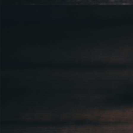
Sídlem: Zbraslavská 55/5a, Praha 5 -